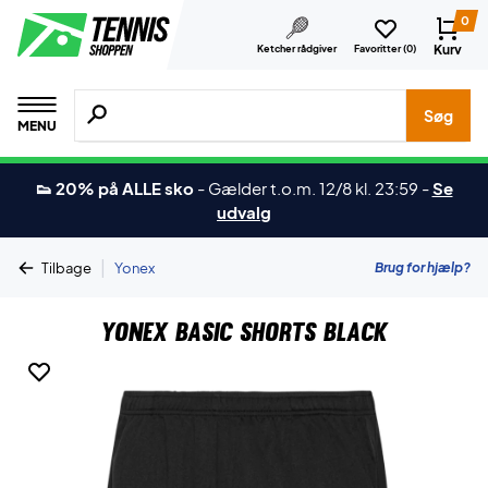
0
Kurv
Ketcher rådgiver
Favoritter (
0
)
Søg efter produkter, mærker etc.
Søg
MENU
👟 20% på ALLE sko
-
Gælder t.o.m. 12/8 kl. 23:59
-
Se
udvalg
|
Brug for hjælp?
Tilbage
Yonex
Yonex Basic Shorts Black