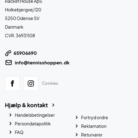
Racket House ApS
Holkebjergvej 120
5250 Odense SV
Danmark
CVR: 36931108
65906690
info@tennisshoppen.dk
Cookies
Hjælp & kontakt
Handelsbetingelser
Fortryd ordre
Persondatapolitik
Reklamation
FAQ
Returvarer