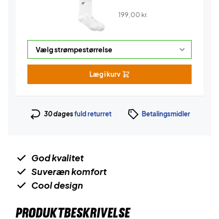
199,00
kr.
Læg i kurv
30 dages
fuld returret
Betalingsmidler
God kvalitet
Suveræn komfort
Cool design
PRODUKTBESKRIVELSE