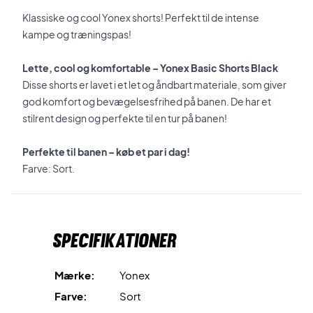
Klassiske og cool Yonex shorts! Perfekt til de intense
kampe og træningspas!
Lette, cool og komfortable – Yonex Basic Shorts Black
Disse shorts er lavet i et let og åndbart materiale, som giver
god komfort og bevægelsesfrihed på banen. De har et
stilrent design og perfekte til en tur på banen!
Perfekte til banen – køb et par i dag!
Farve: Sort.
Specifikationer
Mærke:
Yonex
Farve:
Sort