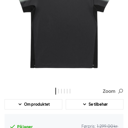
Zoom
Om produktet
Se tilbehør
Førpris:
1.299,00 kr.
På lager