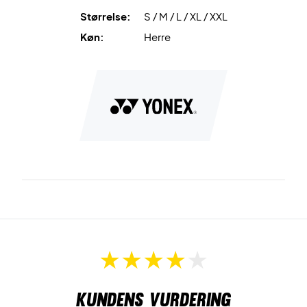
Precision Move & Stretch
kombinerer specialdesignet
Størrelse:
S / M / L / XL / XXL
skæring med fleksibelt materiale, der reducerer
belastning ved armsving og sikrer frie, naturlige
Køn:
Herre
bevægelser i alle spillets faser.
Spil med komfort og teknologi – køb Yonex Crew Neck T-
shirt 10711EX Black i dag
Farve:
Black.
Kundens vurdering