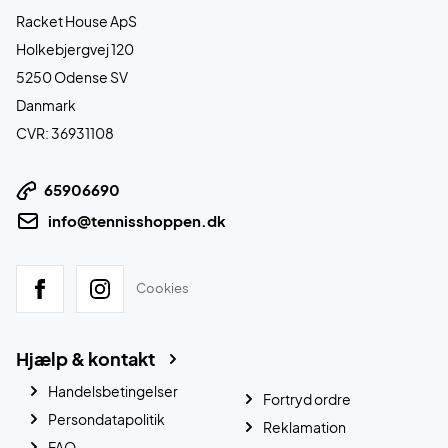
Racket House ApS
Holkebjergvej 120
5250 Odense SV
Danmark
CVR: 36931108
65906690
info@tennisshoppen.dk
Cookies
Hjælp & kontakt
Handelsbetingelser
Fortryd ordre
Persondatapolitik
Reklamation
FAQ