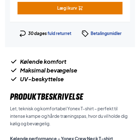
Læg i kurv
30 dages
fuld returret
Betalingsmidler
Kølende komfort
Maksimal bevægelse
UV-beskyttelse
PRODUKTBESKRIVELSE
Let, teknisk og komfortabel Yonex T-shirt – perfekt til
intense kampe og hårde træningspas, hvor du vil holde dig
kølig og bevægelig.
Kølende performance – Yonex Crew Neck T-shirt