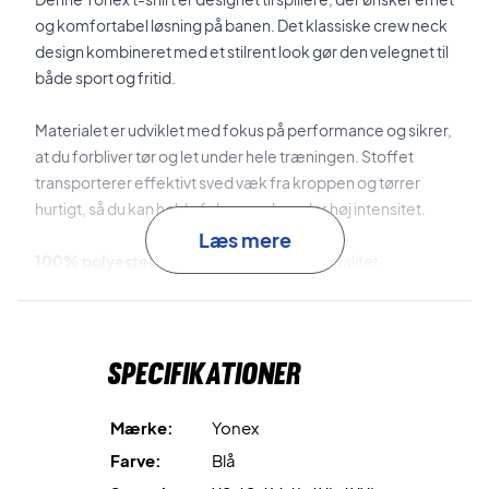
og komfortabel løsning på banen. Det klassiske crew neck
design kombineret med et stilrent look gør den velegnet til
både sport og fritid.
Materialet er udviklet med fokus på performance og sikrer,
at du forbliver tør og let under hele træningen. Stoffet
transporterer effektivt sved væk fra kroppen og tørrer
hurtigt, så du kan holde fokus – selv under høj intensitet.
Læs mere
100% polyester
giver en let og slidstærk kvalitet.
Sweat Absorbent & Quick Drying
holder dig tør og
komfortabel.
Specifikationer
Let og åndbar
konstruktion sikrer høj komfort under
aktivitet.
Mærke:
Yonex
Farve:
Blå
Klassisk pasform
giver et tidløst og sporty look.