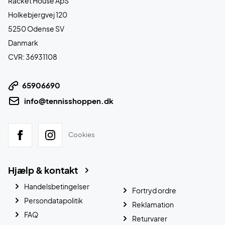
Racket House ApS
Holkebjergvej 120
5250 Odense SV
Danmark
CVR: 36931108
65906690
info@tennisshoppen.dk
Cookies
Hjælp & kontakt
Handelsbetingelser
Fortryd ordre
Persondatapolitik
Reklamation
FAQ
Returvarer