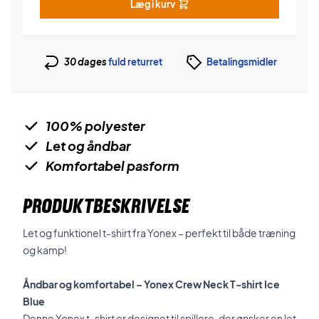
Læg i kurv
30 dages
fuld returret
Betalingsmidler
100% polyester
Let og åndbar
Komfortabel pasform
PRODUKTBESKRIVELSE
Let og funktionel t-shirt fra Yonex – perfekt til både træning
og kamp!
Åndbar og komfortabel – Yonex Crew Neck T-shirt Ice
Blue
Denne Yonex t-shirt er designet til spillere, der ønsker en let