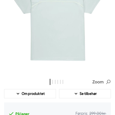
Zoom
Om produktet
Se tilbehør
Førpris:
299,00 kr.
På lager