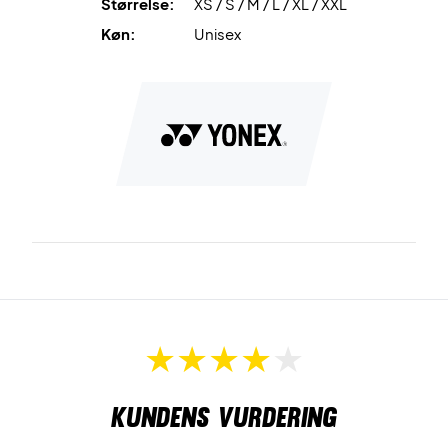
Størrelse:
XS / S / M / L / XL / XXL
Spil komfortabelt – køb Yonex Crew Neck T-shirt i dag!
Køn:
Unisex
Farve:
Ice Blue.
Kundens vurdering