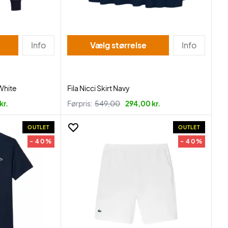
Info
Vælg størrelse
Info
White
Fila Nicci Skirt Navy
kr.
Førpris:
549,00
294,00 kr.
OUTLET
OUTLET
- 40%
- 40%