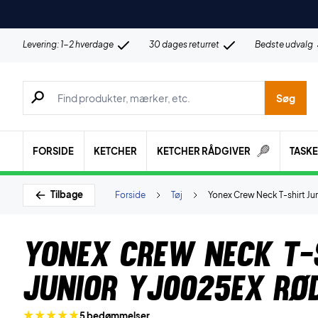
Levering: 1-2 hverdage
30 dages returret
Bedste udvalg
Søg efter produkter, mærker etc.
Søg
FORSIDE
KETCHER
KETCHER RÅDGIVER
TASK
Tilbage
Forside
Tøj
Yonex Crew Neck T-shirt J
Yonex Crew Neck T-
Junior YJ0025EX Rø
5 bedømmelser