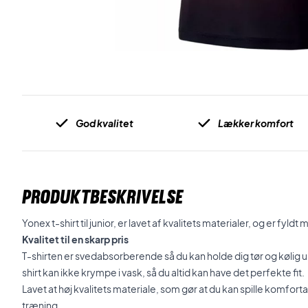
God kvalitet
Lækker komfort
PRODUKTBESKRIVELSE
Yonex t-shirt til junior, er lavet af kvalitets materialer, og er fyl
Kvalitet til en skarp pris
T-shirten er svedabsorberende så du kan holde dig tør og kølig u
shirt kan ikke krympe i vask, så du altid kan have det perfekte fit.
Lavet at høj kvalitets materiale, som gør at du kan spille komfort
træning.