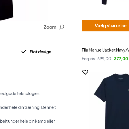
Vælg størrelse
Zoom
Fila Manuel Jacket Navy/
Flot design
Førpris:
699,00
377,00 
dt med gode teknologier.
nder hele din træning. Denne t-
abelt under hele din kamp eller