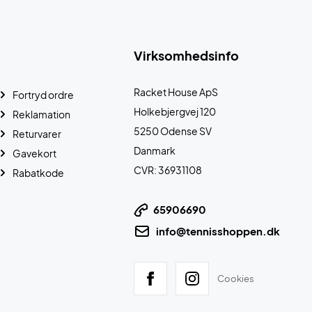
Virksomhedsinfo
Racket House ApS
Fortryd ordre
Holkebjergvej 120
Reklamation
5250 Odense SV
Returvarer
Danmark
Gavekort
CVR: 36931108
Rabatkode
65906690
info@tennisshoppen.dk
Cookies