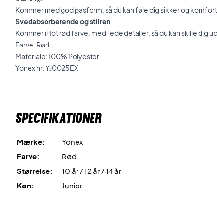
Kommer med god pasform, så du kan føle dig sikker og komforta
Svedabsorberende og stilren
Kommer i flot rød farve, med fede detaljer, så du kan skille dig u
Farve: Rød
Materiale: 100% Polyester
Yonex nr: YJ0025EX
Specifikationer
Mærke:
Yonex
Farve:
Rød
Størrelse:
10 år / 12 år / 14 år
Køn:
Junior