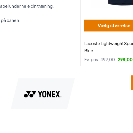
bel under hele din træning.
d på banen.
Vælg størrelse
Lacoste Lightweight Spor
Blue
Førpris:
499,00
298,00 