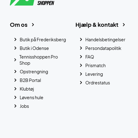
Om os
Hjælp & kontakt
Butik på Frederiksberg
Handelsbetingelser
Butik i Odense
Persondatapolitik
Tennisshoppen Pro
FAQ
Shop
Prismatch
Opstrengning
Levering
B2B Portal
Ordrestatus
Klubtøj
Løvens hule
Jobs