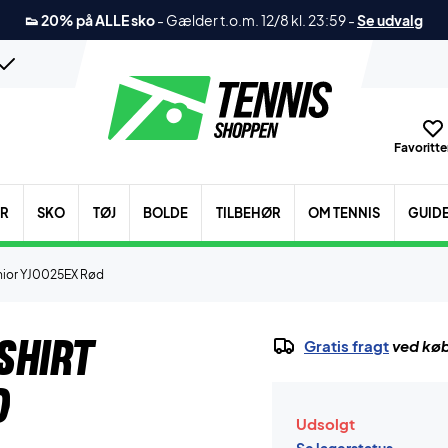
👟 20% på ALLE sko
-
Gælder t.o.m. 12/8 kl. 23:59
-
Se udvalg
Favoritter
ER
SKO
TØJ
BOLDE
TILBEHØR
OM TENNIS
GUID
unior YJ0025EX Rød
shirt
Gratis fragt
ved køb
d
Udsolgt