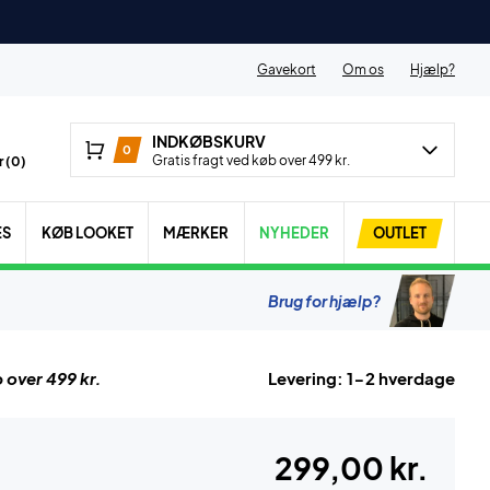
Gavekort
Om os
Hjælp?
INDKØBSKURV
0
Gratis fragt ved køb over 499 kr.
 (
0
)
ES
KØB LOOKET
MÆRKER
NYHEDER
OUTLET
Brug for hjælp?
 over 499 kr.
Levering: 1-2 hverdage
299,00 kr.