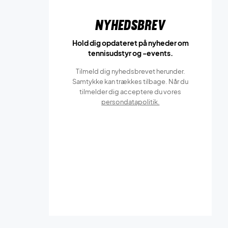
Nyhedsbrev
Hold dig opdateret på nyheder om
tennisudstyr og -events.
Tilmeld dig nyhedsbrevet herunder.
Samtykke kan trækkes tilbage. Når du
tilmelder dig acceptere du vores
persondatapolitik.