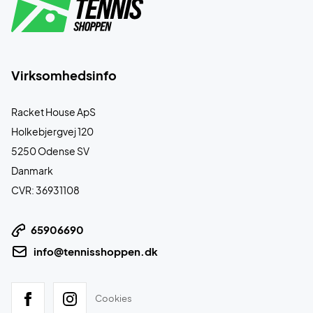
Virksomhedsinfo
Racket House ApS
Holkebjergvej 120
5250 Odense SV
Danmark
CVR: 36931108
65906690
info@tennisshoppen.dk
Cookies