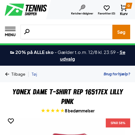
0
Kurv
Ketcher rådgiver
Favoritter (
0
)
Søg efter produkter, mærker etc.
Søg
MENU
👟 20% på ALLE sko
-
Gælder t.o.m. 12/8 kl. 23:59
-
Se
udvalg
|
Brug for hjælp?
Tilbage
Tøj
Yonex Dame T-shirt Rep 16517EX Lilly
Pink
8 bedømmelser
SPAR 58%