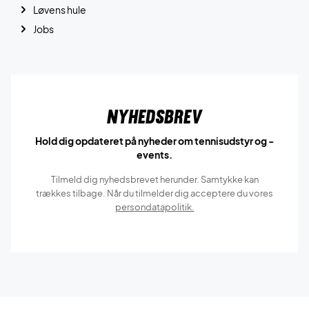
Løvens hule
Jobs
Nyhedsbrev
Hold dig opdateret på nyheder om tennisudstyr og -
events.
Tilmeld dig nyhedsbrevet herunder. Samtykke kan
trækkes tilbage. Når du tilmelder dig acceptere du vores
persondatapolitik.