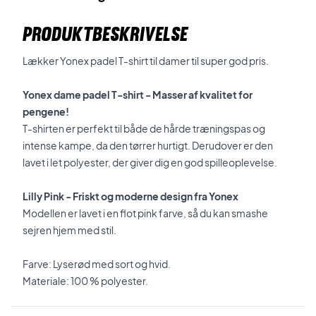
PRODUKTBESKRIVELSE
Lækker Yonex padel T-shirt til damer til super god pris.
Yonex dame padel T-shirt - Masser af kvalitet for
pengene!
T-shirten er perfekt til både de hårde træningspas og
intense kampe, da den tørrer hurtigt. Derudover er den
lavet i let polyester, der giver dig en god spilleoplevelse.
Lilly Pink - Friskt og moderne design fra Yonex
Modellen er lavet i en flot pink farve, så du kan smashe
sejren hjem med stil.
Farve: Lyserød med sort og hvid.
Materiale: 100 % polyester.