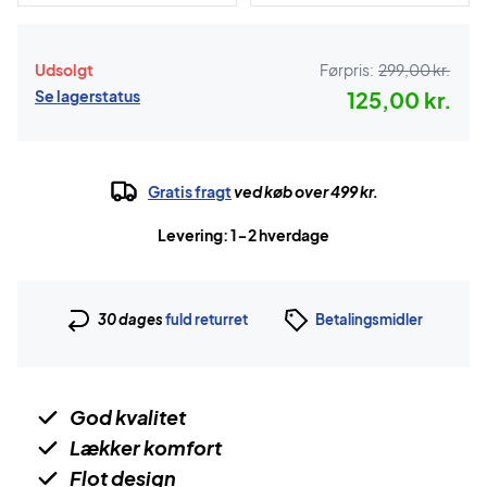
Udsolgt
Førpris:
299,00 kr.
Se lagerstatus
125,00 kr.
Gratis fragt
ved køb over 499 kr.
Levering: 1-2 hverdage
30 dages
fuld returret
Betalingsmidler
God kvalitet
Lækker komfort
Flot design