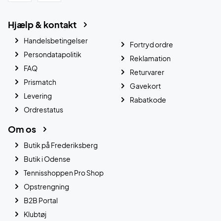
Hjælp & kontakt
Handelsbetingelser
Fortryd ordre
Persondatapolitik
Reklamation
FAQ
Returvarer
Prismatch
Gavekort
Levering
Rabatkode
Ordrestatus
Om os
Butik på Frederiksberg
Butik i Odense
Tennisshoppen Pro Shop
Opstrengning
B2B Portal
Klubtøj