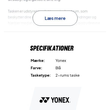
Tasken er udstyret med et termoisoleret rum, som
beskytter dine ketchere mod temperaturændringer og
Læs mere
hjælper med at bevare strengenes spænding og ydeevne.
Derudover har den et separat skorum, så sko kan
opbevares adskilt fra resten af udstyret. De polstrede og
justerbare skulderstropper gør det muligt at bære tasken
Specifikationer
komfortabelt som en rygsæk.
Thermo rum
beskytter dine ketchere mod
Mærke:
Yonex
temperaturændringer.
Farve:
Blå
Tasketype:
2-rums taske
Plads til 6 ketchere
giver god kapacitet til både træning og
kamp.
Separat skorum
holder sko adskilt fra resten af dit udstyr.
Polstrede skulderstropper
sikrer komfortabel transport.