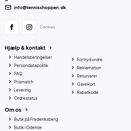
info@tennisshoppen.dk
Cookies
Hjælp & kontakt
Handelsbetingelser
Fortryd ordre
Persondatapolitik
Reklamation
FAQ
Returvarer
Prismatch
Gavekort
Levering
Rabatkode
Ordrestatus
Om os
Butik på Frederiksberg
Butik i Odense