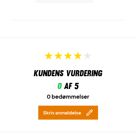
Transportér dit udstyr sikkert – køb Yonex Expert Racket
Bag 6Pcs Sky Blue
Farve:
Sky Blue.
Mål:
76 x 20.5 x 35cm
Kundens vurdering
0
af 5
0 bedømmelser
Skriv anmeldelse