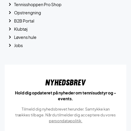
Tennisshoppen Pro Shop
Opstrengning
B2B Portal
Klubtøj
Løvens hule
Jobs
Nyhedsbrev
Hold dig opdateret på nyheder om tennisudstyr og -
events.
Tilmeld dig nyhedsbrevet herunder. Samtykke kan
trækkes tilbage. Når du tilmelder dig acceptere du vores
persondatapolitik.