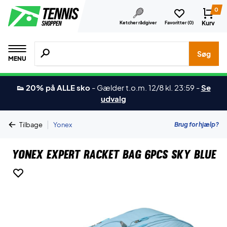
0
Kurv
Ketcher rådgiver
Favoritter (
0
)
Søg efter produkter, mærker etc.
Søg
MENU
👟 20% på ALLE sko
-
Gælder t.o.m. 12/8 kl. 23:59
-
Se
udvalg
|
Brug for hjælp?
Tilbage
Yonex
Yonex Expert Racket Bag 6Pcs Sky Blue