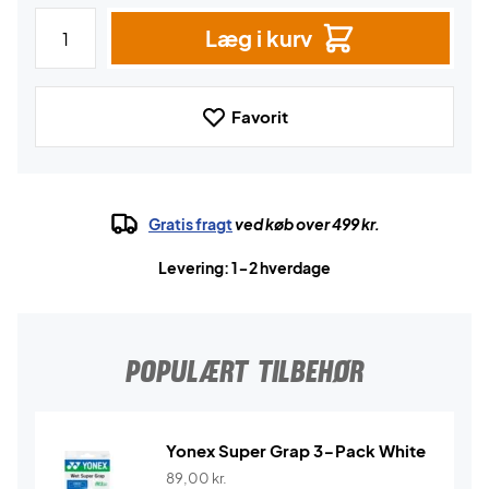
Læg i kurv
Favorit
Gratis fragt
ved køb over 499 kr.
Levering: 1-2 hverdage
POPULÆRT TILBEHØR
Yonex Super Grap 3-Pack White
89,00
kr.