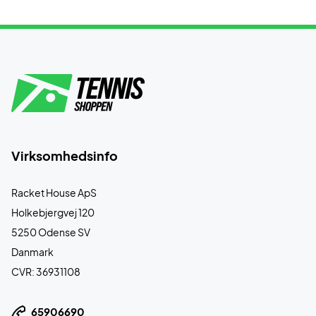
Virksomhedsinfo
Racket House ApS
Holkebjergvej 120
5250 Odense SV
Danmark
CVR: 36931108
65906690