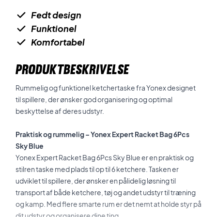
Fedt design
Funktionel
Komfortabel
PRODUKTBESKRIVELSE
Rummelig og funktionel ketchertaske fra Yonex designet
til spillere, der ønsker god organisering og optimal
beskyttelse af deres udstyr.
Praktisk og rummelig – Yonex Expert Racket Bag 6Pcs
Sky Blue
Yonex Expert Racket Bag 6Pcs Sky Blue er en praktisk og
stilren taske med plads til op til 6 ketchere. Tasken er
udviklet til spillere, der ønsker en pålidelig løsning til
transport af både ketchere, tøj og andet udstyr til træning
og kamp. Med flere smarte rum er det nemt at holde styr på
dit udstyr og organisere dine ting.