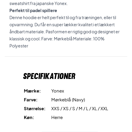
sweatshirt fra japanske Yonex.
Perfekt til padel spillere
Denne hoodie er helt perfekt til og fra træningen, eller til
opvarmning. Du får en super lækker kvalitet i et lækkert
åndbart materiale. Pasformen er rigtig god og designet er
klassisk og cool. Farve: Mørkeblå Materiale: 100%
Polyester
Specifikationer
Mærke:
Yonex
Farve:
Mørkeblå (Navy)
Størrelse:
XXS / XS / S / M / L / XL / XXL
Køn:
Herre