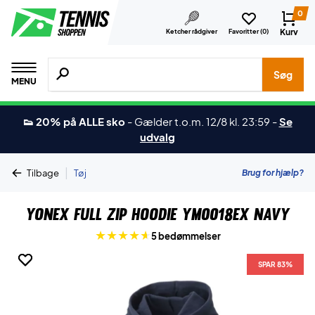
0
Kurv
Ketcher rådgiver
Favoritter (
0
)
Søg efter produkter, mærker etc.
Søg
MENU
👟 20% på ALLE sko
-
Gælder t.o.m. 12/8 kl. 23:59
-
Se
udvalg
|
Brug for hjælp?
Tilbage
Tøj
Yonex Full Zip Hoodie YM0018EX Navy
5 bedømmelser
SPAR 83%
SPAR 83%