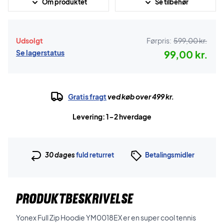
Om produktet
Se tilbehør
Udsolgt
Førpris:
599,00 kr.
Se lagerstatus
99,00 kr.
Gratis fragt
ved køb over 499 kr.
Levering: 1-2 hverdage
30 dages
fuld returret
Betalingsmidler
PRODUKTBESKRIVELSE
Yonex Full Zip Hoodie YM0018EX er en super cool tennis