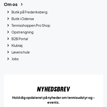
Om os
Butik på Frederiksberg
Butik i Odense
Tennisshoppen Pro Shop
Opstrengning
B2B Portal
Klubtøj
Løvens hule
Jobs
Nyhedsbrev
Hold dig opdateret på nyheder om tennisudstyr og -
events.