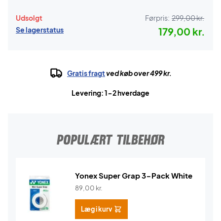
Udsolgt
Førpris:
299,00 kr.
Se lagerstatus
179,00 kr.
Gratis fragt
ved køb over 499 kr.
Levering: 1-2 hverdage
POPULÆRT TILBEHØR
Yonex Super Grap 3-Pack White
89,00
kr.
Læg i kurv