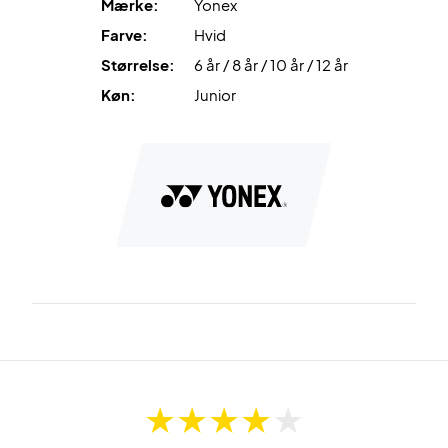
Mærke:
Yonex
Farve:
Hvid
Størrelse:
6 år / 8 år / 10 år / 12 år
Køn:
Junior