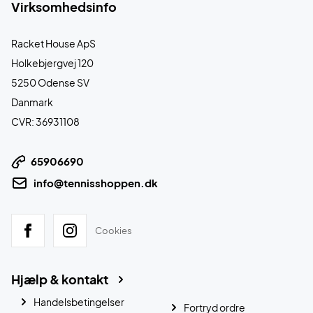
Virksomhedsinfo
Racket House ApS
Holkebjergvej 120
5250 Odense SV
Danmark
CVR: 36931108
65906690
info@tennisshoppen.dk
Cookies
Hjælp & kontakt
Handelsbetingelser
Fortryd ordre