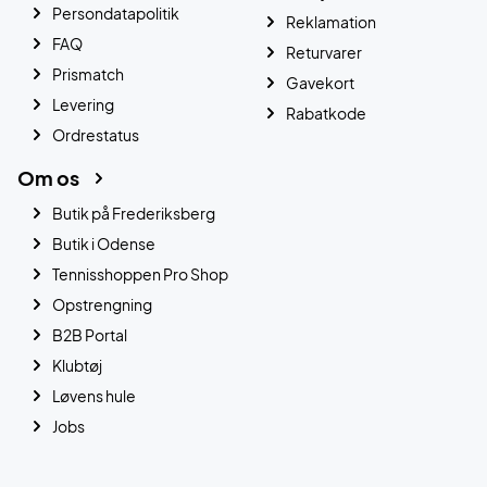
Persondatapolitik
Reklamation
FAQ
Returvarer
Prismatch
Gavekort
Levering
Rabatkode
Ordrestatus
Om os
Butik på Frederiksberg
Butik i Odense
Tennisshoppen Pro Shop
Opstrengning
B2B Portal
Klubtøj
Løvens hule
Jobs