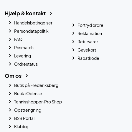
Hjælp & kontakt
Handelsbetingelser
Fortryd ordre
Persondatapolitik
Reklamation
FAQ
Returvarer
Prismatch
Gavekort
Levering
Rabatkode
Ordrestatus
Om os
Butik på Frederiksberg
Butik i Odense
Tennisshoppen Pro Shop
Opstrengning
B2B Portal
Klubtøj