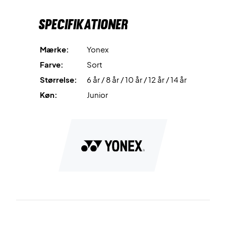
Specifikationer
Træn og spil med komfort – køb din Yonex junior T-shirt i
dag!
Farve: Sort og pink.
Mærke:
Yonex
Materiale: 100% polyester.
Farve:
Sort
Størrelse:
6 år / 8 år / 10 år / 12 år / 14 år
Køn:
Junior