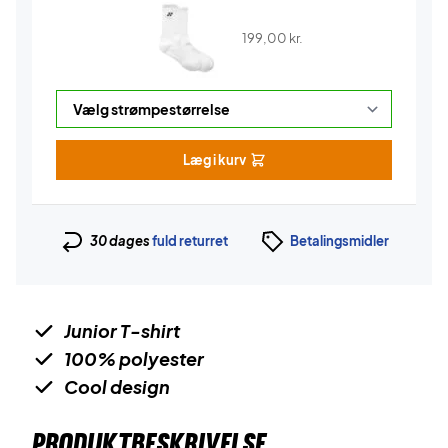
199,00
kr.
Læg i kurv
30 dages
fuld returret
Betalingsmidler
Junior T-shirt
100% polyester
Cool design
PRODUKTBESKRIVELSE