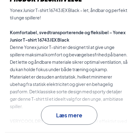
Yonex Junior T-shirt 16743JEX Black – let, åndbar og perfekt
til unge spillere!
Komfortabel, svedtransporterende og fleksibel – Yonex
Junior T-shirt 16743JEX Black
Denne Yonex junior T-shirt er designet til at give unge
spillere maksimal komfort og bevægelsesfrihed på banen.
Det lette og åndbare materiale sikrer optimal ventilation, så
du kan holde fokus under både træning og kamp.
Materialet er desuden antistatisk, hvilket minimerer
ubehag fra statisk elektricitet og giver en behagelig
pasform. Det klassiske sorte design med sporty detaljer
gør denne T-shirt til et ideelt valg for den unge, ambitiøse
spiller.
Læs mere
VERYCOOL DRY
-teknologien transporterer effektivt sved
væk fra kroppen, hvilket hjælper med at holde dig tør og
komfortabel, selv under intense øjeblikke.