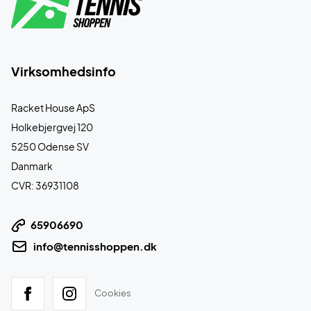
Virksomhedsinfo
Racket House ApS
Holkebjergvej 120
5250 Odense SV
Danmark
CVR: 36931108
65906690
info@tennisshoppen.dk
Cookies