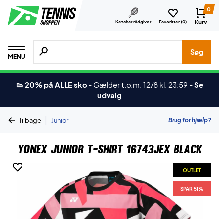
0
Kurv
Ketcher rådgiver
Favoritter (
0
)
Søg efter produkter, mærker etc.
Søg
MENU
👟 20% på ALLE sko
-
Gælder t.o.m. 12/8 kl. 23:59
-
Se
udvalg
|
Brug for hjælp?
Tilbage
Junior
Yonex Junior T-shirt 16743JEX Black
OUTLET
SPAR 51%