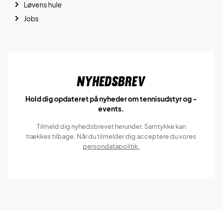
Løvens hule
Jobs
Nyhedsbrev
Hold dig opdateret på nyheder om tennisudstyr og -
events.
Tilmeld dig nyhedsbrevet herunder. Samtykke kan
trækkes tilbage. Når du tilmelder dig acceptere du vores
persondatapolitik.