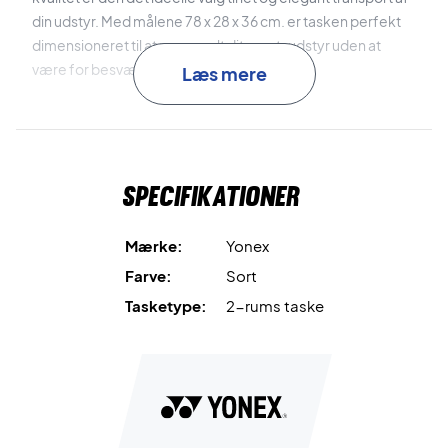
din udstyr. Med målene 78 x 28 x 36 cm. er tasken perfekt
dimensioneret til at rumme alt dit sportsudstyr uden at
være for besværlig at bære.
Læs mere
Funktion og stil forenet i én taske - Køb den i dag!
Forbered dig på at løfte din sportsoplevelse til nye højder
Specifikationer
med Yonex Pro Racket Bag 2492426EX X6 Black. Uanset
om du er på vej til en turnering, træning eller noget helt
andet, vil denne taske være din trofaste følgesvend.
Mærke:
Yonex
Farve:
Sort
Farve:
Sort
Tasketype:
2-rums taske
Volumen:
78 x 28 x 36 cm.
Tasketype:
2-rums