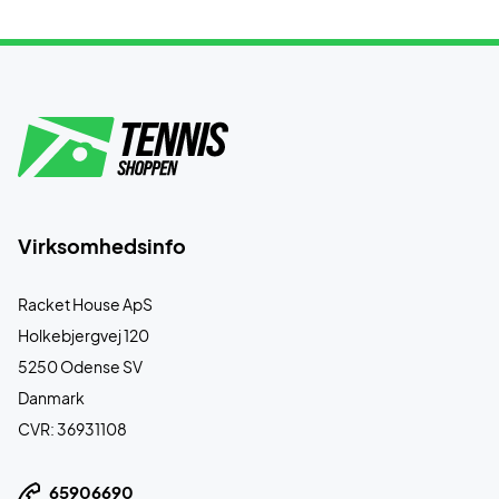
Virksomhedsinfo
Racket House ApS
Holkebjergvej 120
5250 Odense SV
Danmark
CVR: 36931108
65906690