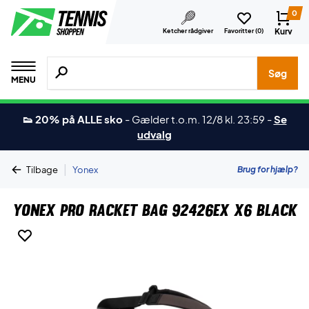
0
Kurv
Ketcher rådgiver
Favoritter (
0
)
Søg efter produkter, mærker etc.
Søg
MENU
👟 20% på ALLE sko
-
Gælder t.o.m. 12/8 kl. 23:59
-
Se
udvalg
|
Brug for hjælp?
Tilbage
Yonex
Yonex Pro Racket Bag 92426EX X6 Black