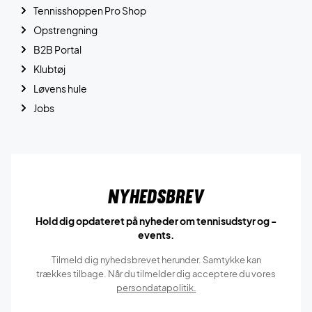
Tennisshoppen Pro Shop
Opstrengning
B2B Portal
Klubtøj
Løvens hule
Jobs
Nyhedsbrev
Hold dig opdateret på nyheder om tennisudstyr og -
events.
Tilmeld dig nyhedsbrevet herunder. Samtykke kan
trækkes tilbage. Når du tilmelder dig acceptere du vores
persondatapolitik.