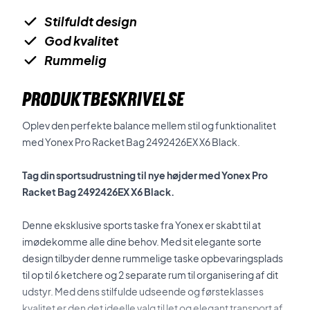
Stilfuldt design
God kvalitet
Rummelig
PRODUKTBESKRIVELSE
Oplev den perfekte balance mellem stil og funktionalitet
med Yonex Pro Racket Bag 2492426EX X6 Black.
Tag din sportsudrustning til nye højder med Yonex Pro
Racket Bag 2492426EX X6 Black.
Denne eksklusive sports taske fra Yonex er skabt til at
imødekomme alle dine behov. Med sit elegante sorte
design tilbyder denne rummelige taske opbevaringsplads
til op til 6 ketchere og 2 separate rum til organisering af dit
udstyr. Med dens stilfulde udseende og førsteklasses
kvalitet er den det ideelle valg til let og elegant transport af