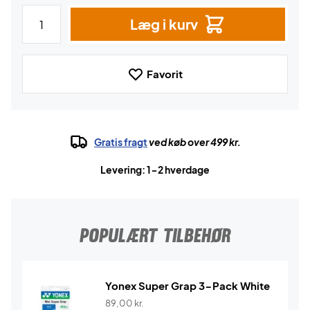
Læg i kurv
Favorit
Gratis fragt
ved køb over 499 kr.
Levering: 1-2 hverdage
POPULÆRT TILBEHØR
Yonex Super Grap 3-Pack White
89,00
kr.