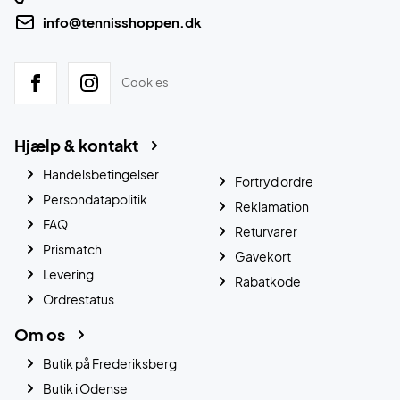
info@tennisshoppen.dk
Cookies
Hjælp & kontakt
Handelsbetingelser
Fortryd ordre
Persondatapolitik
Reklamation
FAQ
Returvarer
Prismatch
Gavekort
Levering
Rabatkode
Ordrestatus
Om os
Butik på Frederiksberg
Butik i Odense