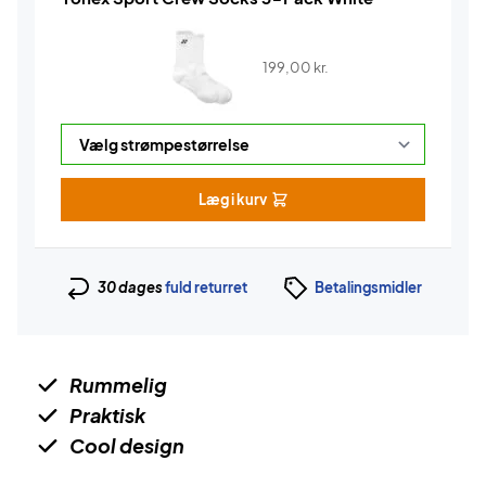
199,00
kr.
Læg i kurv
30 dages
fuld returret
Betalingsmidler
Rummelig
Praktisk
Cool design