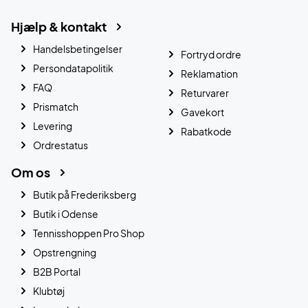
Hjælp & kontakt
Handelsbetingelser
Fortryd ordre
Persondatapolitik
Reklamation
FAQ
Returvarer
Prismatch
Gavekort
Levering
Rabatkode
Ordrestatus
Om os
Butik på Frederiksberg
Butik i Odense
Tennisshoppen Pro Shop
Opstrengning
B2B Portal
Klubtøj