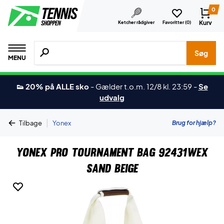
0
Kurv
Ketcher rådgiver
Favoritter (
0
)
Søg efter produkter, mærker etc.
Søg
MENU
👟 20% på ALLE sko
-
Gælder t.o.m. 12/8 kl. 23:59
-
Se
udvalg
|
Brug for hjælp?
Tilbage
Yonex
Yonex Pro Tournament Bag 92431WEX
Sand Beige