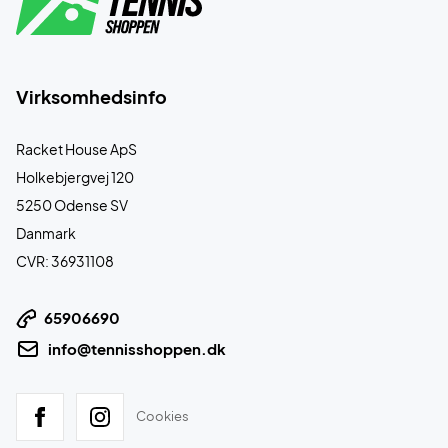
Virksomhedsinfo
Racket House ApS
Holkebjergvej 120
5250 Odense SV
Danmark
CVR: 36931108
65906690
info@tennisshoppen.dk
Cookies