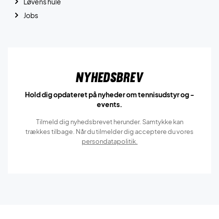
Løvens hule
Jobs
Nyhedsbrev
Hold dig opdateret på nyheder om tennisudstyr og -
events.
Tilmeld dig nyhedsbrevet herunder. Samtykke kan
trækkes tilbage. Når du tilmelder dig acceptere du vores
persondatapolitik.