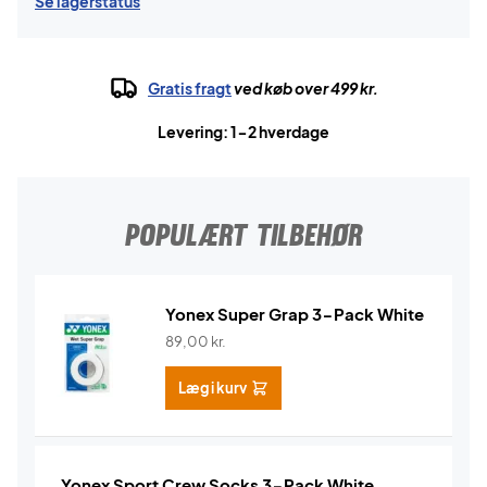
Se lagerstatus
Gratis fragt
ved køb over 499 kr.
Levering: 1-2 hverdage
POPULÆRT TILBEHØR
Yonex Super Grap 3-Pack White
89,00
kr.
Læg i kurv
Yonex Sport Crew Socks 3-Pack White