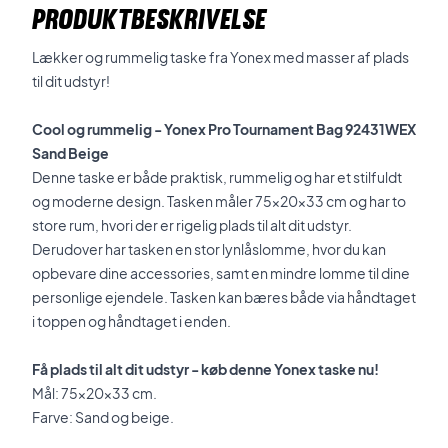
PRODUKTBESKRIVELSE
Lækker og rummelig taske fra Yonex med masser af plads
til dit udstyr!
Cool og rummelig - Yonex Pro Tournament Bag 92431WEX
Sand Beige
Denne taske er både praktisk, rummelig og har et stilfuldt
og moderne design. Tasken måler 75x20x33 cm og har to
store rum, hvori der er rigelig plads til alt dit udstyr.
Derudover har tasken en stor lynlåslomme, hvor du kan
opbevare dine accessories, samt en mindre lomme til dine
personlige ejendele. Tasken kan bæres både via håndtaget
i toppen og håndtaget i enden.
Få plads til alt dit udstyr - køb denne Yonex taske nu!
Mål: 75x20x33 cm.
Farve: Sand og beige.