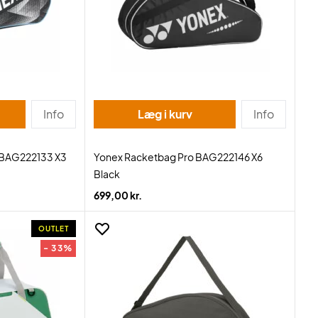
Info
Læg i kurv
Info
 BAG222133 X3
Yonex Racketbag Pro BAG222146 X6
Black
699,00 kr.
OUTLET
- 33%