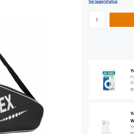
Se lagerstatus
Y
F
G
8
Y
W
Y
e