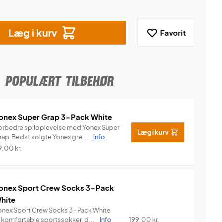
Læg i kurv
Favorit
POPULÆRT TILBEHØR
onex Super Grap 3-Pack White
orbedre spiloplevelse med Yonex Super
Læg i kurv
rap.Bedst solgte Yonex gre...
Info
9,00
kr.
onex Sport Crew Socks 3-Pack
hite
onex Sport Crew Socks 3-Pack White
r komfortable sportssokker, d...
Info
199,00
kr.