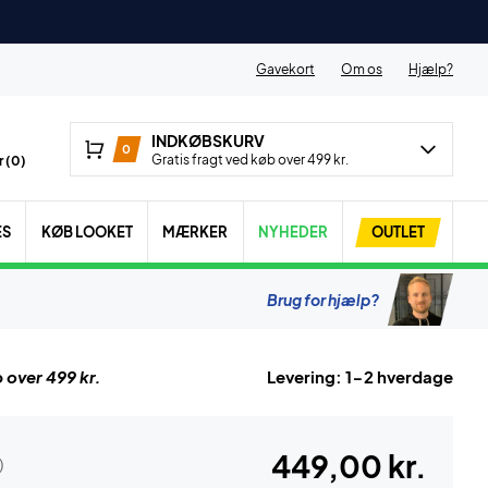
Gavekort
Om os
Hjælp?
INDKØBSKURV
0
Gratis fragt ved køb over 499 kr.
 (
0
)
ES
KØB LOOKET
MÆRKER
NYHEDER
OUTLET
Brug for hjælp?
 over 499 kr.
Levering: 1-2 hverdage
449,00 kr.
)