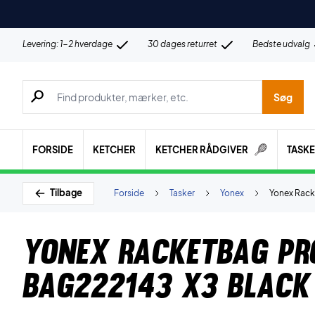
Levering: 1-2 hverdage
30 dages returret
Bedste udvalg
Søg efter produkter, mærker etc.
Søg
FORSIDE
KETCHER
KETCHER RÅDGIVER
TASK
Tilbage
Forside
Tasker
Yonex
Yonex Rack
Yonex Racketbag Pr
BAG222143 X3 Black