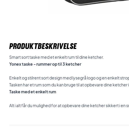
PRODUKTBESKRIVELSE
Smart sort taske med et enkelt rum til dine ketcher.
Yonex taske - rummer op til 3 ketcher
Enkelt og stilrent sort design med lysegrå logo og en enkelt stro
Tasken har et rum som du kan bruge til at opbevare dine ketcher i
Taske med et enkelt rum
Alt i alt får du mulighed for at opbevare dine ketcher sikkert i en