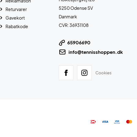
Reklamation
5250 Odense SV
Returvarer
Danmark
Gavekort
CVR: 36931108
Rabatkode
65906690
info@tennisshoppen.dk
Cookies