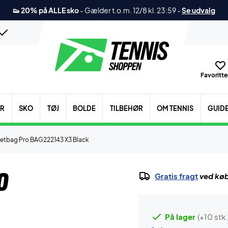
👟 20% på ALLE sko
-
Gælder t.o.m. 12/8 kl. 23:59
-
Se udvalg
Favoritter
ER
SKO
TØJ
BOLDE
TILBEHØR
OM TENNIS
GUID
etbag Pro BAG222143 X3 Black
o
Gratis fragt
ved køb
På lager
(+10 stk.