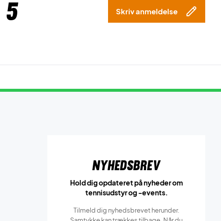
 5
Skriv anmeldelse
Nyhedsbrev
Hold dig opdateret på nyheder om
tennisudstyr og -events.
Tilmeld dig nyhedsbrevet herunder.
Samtykke kan trækkes tilbage. Når du