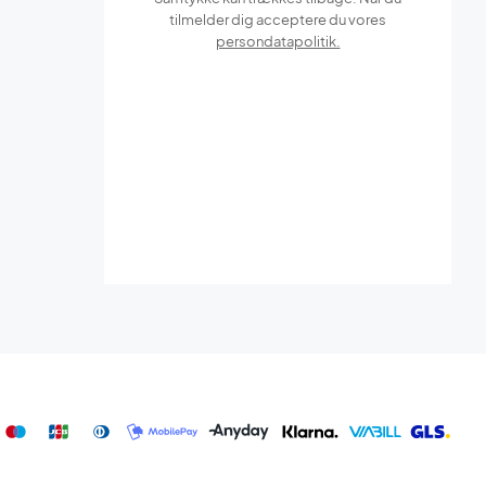
tilmelder dig acceptere du vores
persondatapolitik.