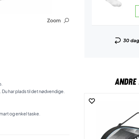
Zoom
30 da
ANDRE 
p.
. Du har plads til det nødvendige.
 smart og enkel taske.