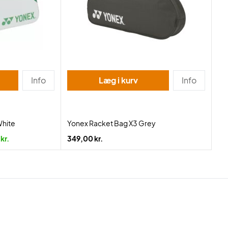
Info
Læg i kurv
Info
White
Yonex Racket Bag X3 Grey
kr.
349,00 kr.