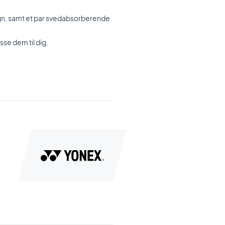
sign, samt et par svedabsorberende
se dem til dig.