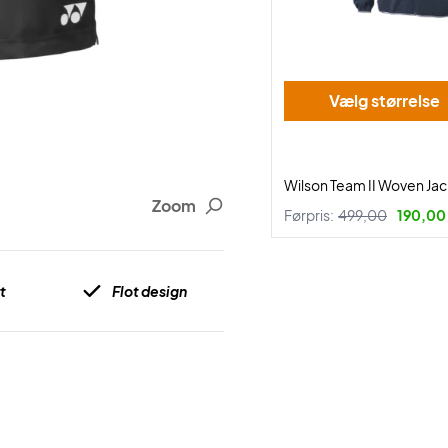
Vælg størrelse
Wilson Team II Woven Ja
Zoom
Førpris:
499,00
190,00 
t
Flot design