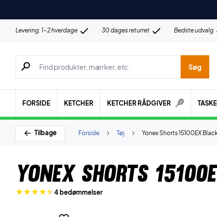
Levering: 1-2 hverdage
30 dages returret
Bedste udvalg
Søg efter produkter, mærker etc.
Søg
FORSIDE
KETCHER
KETCHER RÅDGIVER
TASK
Tilbage
Forside
Tøj
Yonex Shorts 15100EX Blac
Yonex Shorts 15100
4 bedømmelser