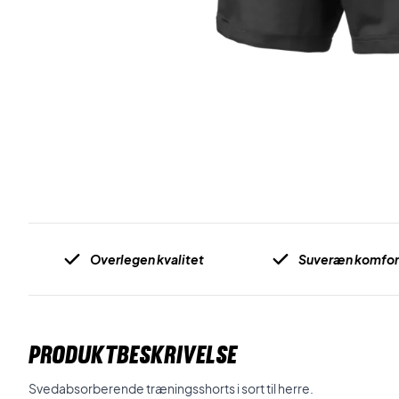
Overlegen kvalitet
Suveræn komfor
PRODUKTBESKRIVELSE
Svedabsorberende træningsshorts i sort til herre.