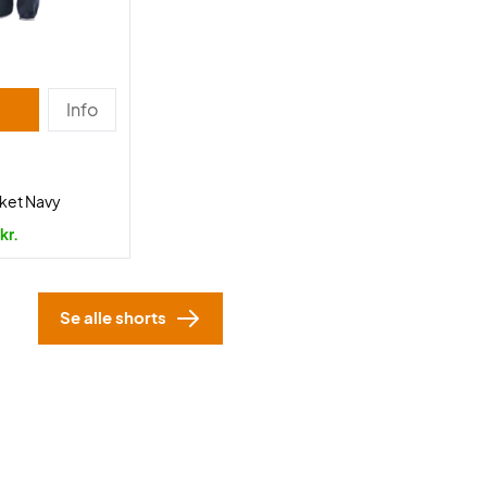
Info
cket Navy
kr.
Se alle shorts