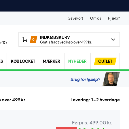
Gavekort
Om os
Hjælp?
INDKØBSKURV
0
Gratis fragt ved køb over 499 kr.
 (
0
)
ES
KØB LOOKET
MÆRKER
NYHEDER
OUTLET
Brug for hjælp?
 over 499 kr.
Levering: 1-2 hverdage
Førpris:
499,00 kr.