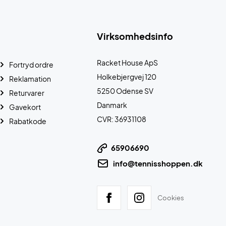
Virksomhedsinfo
Racket House ApS
Fortryd ordre
Holkebjergvej 120
Reklamation
5250 Odense SV
Returvarer
Danmark
Gavekort
CVR: 36931108
Rabatkode
65906690
info@tennisshoppen.dk
Cookies