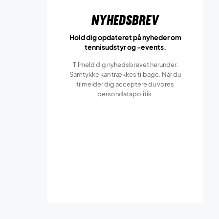
Nyhedsbrev
Hold dig opdateret på nyheder om
tennisudstyr og -events.
Tilmeld dig nyhedsbrevet herunder.
Samtykke kan trækkes tilbage. Når du
tilmelder dig acceptere du vores
persondatapolitik.