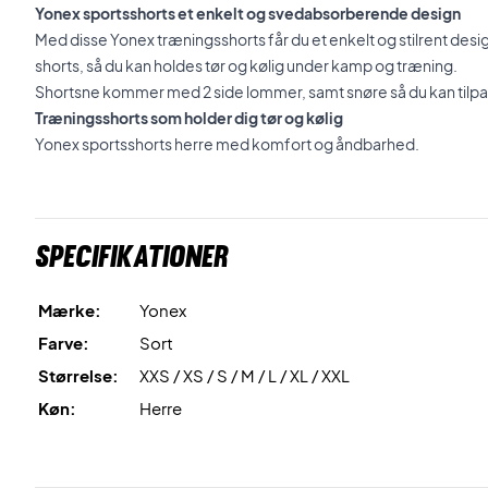
Yonex sportsshorts et enkelt og svedabsorberende design
Med disse Yonex træningsshorts får du et enkelt og stilrent de
shorts, så du kan holdes tør og kølig under kamp og træning.
Shortsne kommer med 2 side lommer, samt snøre så du kan tilpas
Træningsshorts som holder dig tør og kølig
Yonex sportsshorts herre med komfort og åndbarhed.
Specifikationer
Mærke:
Yonex
Farve:
Sort
Størrelse:
XXS / XS / S / M / L / XL / XXL
Køn:
Herre