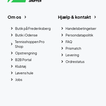
Om os
Hjælp & kontakt
Butik på Frederiksberg
Handelsbetingelser
Butik i Odense
Persondatapolitik
Tennisshoppen Pro
FAQ
Shop
Prismatch
Opstrengning
Levering
B2B Portal
Ordrestatus
Klubtøj
Løvens hule
Jobs