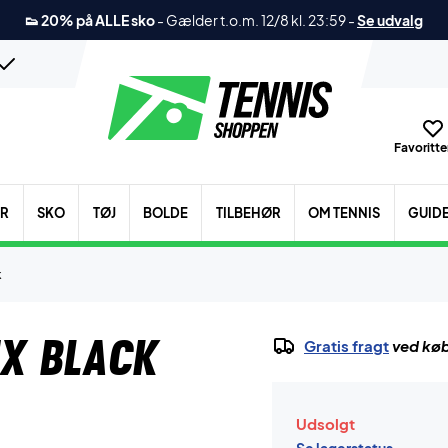
👟 20% på ALLE sko
-
Gælder t.o.m. 12/8 kl. 23:59
-
Se udvalg
Favoritter
ER
SKO
TØJ
BOLDE
TILBEHØR
OM TENNIS
GUID
k
EX Black
Gratis fragt
ved køb
Udsolgt