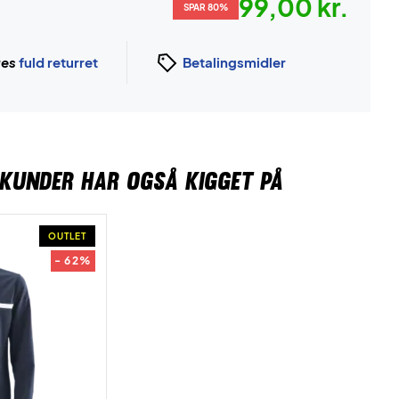
99,00 kr.
SPAR 80%
ges
fuld returret
Betalingsmidler
KUNDER HAR OGSÅ KIGGET PÅ
OUTLET
- 62%