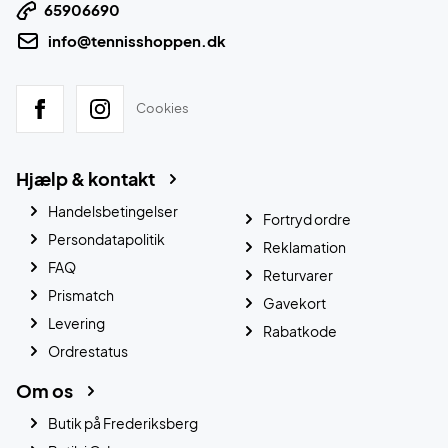
65906690
info@tennisshoppen.dk
Cookies
Hjælp & kontakt
Handelsbetingelser
Fortryd ordre
Persondatapolitik
Reklamation
FAQ
Returvarer
Prismatch
Gavekort
Levering
Rabatkode
Ordrestatus
Om os
Butik på Frederiksberg