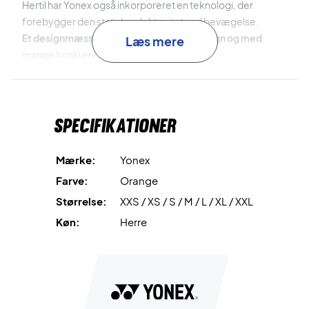
Hertil har Yonex også inkorporeret en teknologi, der
forebygger den statiske elektricitet ved bevægelse.
Et designmæssigt vidunder - Stilrent design og med
Læs mere
mange konkurrencedygtige funktioner!
Materiale: 100% polyester
Farve: Orange Sunshine
Specifikationer
Mærke:
Yonex
Farve:
Orange
Størrelse:
XXS / XS / S / M / L / XL / XXL
Køn:
Herre