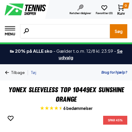
0
Kurv
Ketcher rådgiver
Favoritter (
0
)
Søg efter produkter, mærker etc.
Søg
MENU
👟 20% på ALLE sko
-
Gælder t.o.m. 12/8 kl. 23:59
-
Se
udvalg
|
Brug for hjælp?
Tilbage
Tøj
Yonex Sleeveless Top 10449EX Sunshine
Orange
6 bedømmelser
SPAR 45%