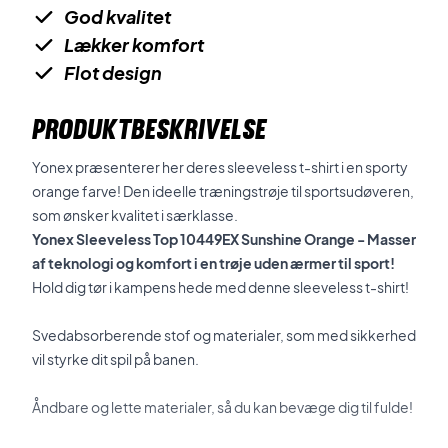
God kvalitet
Lækker komfort
Flot design
PRODUKTBESKRIVELSE
Yonex præsenterer her deres sleeveless t-shirt i en sporty
orange farve! Den ideelle træningstrøje til sportsudøveren,
som ønsker kvalitet i særklasse.
Yonex Sleeveless Top 10449EX Sunshine Orange - Masser
af teknologi og komfort i en trøje uden ærmer til sport!
Hold dig tør i kampens hede med denne sleeveless t-shirt!
Svedabsorberende stof og materialer, som med sikkerhed
vil styrke dit spil på banen.
Åndbare og lette materialer, så du kan bevæge dig til fulde!