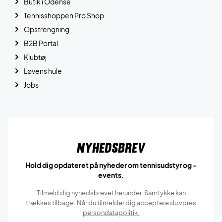
Butik i Odense
Tennisshoppen Pro Shop
Opstrengning
B2B Portal
Klubtøj
Løvens hule
Jobs
Nyhedsbrev
Hold dig opdateret på nyheder om tennisudstyr og -
events.
Tilmeld dig nyhedsbrevet herunder. Samtykke kan
trækkes tilbage. Når du tilmelder dig acceptere du vores
persondatapolitik.