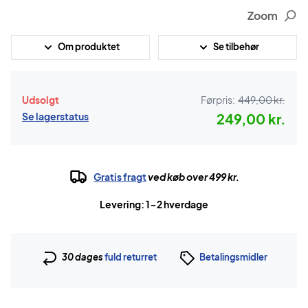
Zoom
Om produktet
Se tilbehør
Udsolgt
Førpris:
449,00 kr.
Se lagerstatus
249,00 kr.
Gratis fragt
ved køb over 499 kr.
Levering: 1-2 hverdage
30 dages
fuld returret
Betalingsmidler