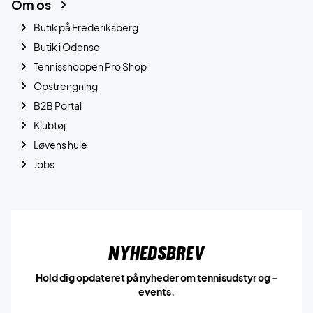
Om os
Butik på Frederiksberg
Butik i Odense
Tennisshoppen Pro Shop
Opstrengning
B2B Portal
Klubtøj
Løvens hule
Jobs
Nyhedsbrev
Hold dig opdateret på nyheder om tennisudstyr og -
events.