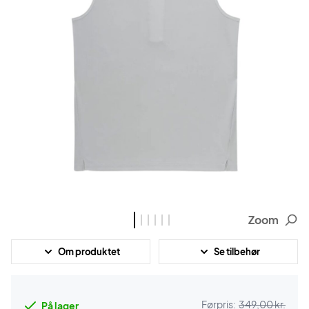
Zoom
Om produktet
Se tilbehør
Førpris:
349,00 kr.
På lager