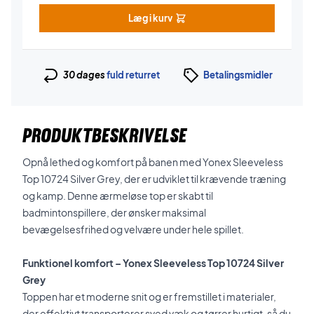
Læg i kurv
30 dages
fuld returret
Betalingsmidler
PRODUKTBESKRIVELSE
Opnå lethed og komfort på banen med Yonex Sleeveless
Top 10724 Silver Grey, der er udviklet til krævende træning
og kamp. Denne ærmeløse top er skabt til
badmintonspillere, der ønsker maksimal
bevægelsesfrihed og velvære under hele spillet.
Funktionel komfort – Yonex Sleeveless Top 10724 Silver
Grey
Toppen har et moderne snit og er fremstillet i materialer,
der effektivt transporterer sved væk og tørrer hurtigt, så du