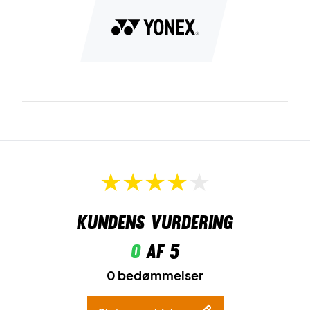
badmintonkamp
Farve:
Sølvgrå
Kundens vurdering
0
af 5
0 bedømmelser