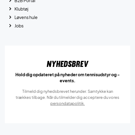
B2B Portal
Klubtøj
Løvens hule
Jobs
Nyhedsbrev
Hold dig opdateret på nyheder om tennisudstyr og -
events.
Tilmeld dig nyhedsbrevet herunder. Samtykke kan
trækkes tilbage. Når du tilmelder dig acceptere du vores
persondatapolitik.