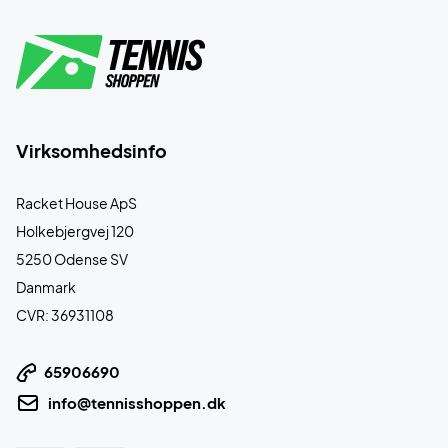
Virksomhedsinfo
Racket House ApS
Holkebjergvej 120
5250 Odense SV
Danmark
CVR: 36931108
65906690
info@tennisshoppen.dk