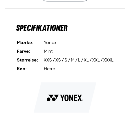
paneler i nakken og på siderne sikrer øget
luftgennemstrømning. Disse paneler hjælper med at
regulere kropstemperaturen ved at slippe overskydende
Specifikationer
varme ud og lade kølig luft cirkulere, så du kan præstere på
dit højeste niveau.
Mærke:
Yonex
Derudover er stoffet behandlet med
Antistatic
-teknologi,
Farve:
Mint
som reducerer gener fra statisk elektricitet og giver en
Størrelse:
XXS / XS / S / M / L / XL / XXL / XXXL
behagelig pasform. Det innovative
Precision Move
-design
sikrer desuden en optimal bevægelsesfrihed, så du kan
Køn:
Herre
bevæge dig hurtigt og ubesværet på banen.
Med sin fleksible konstruktion og friske mintfarve er denne
Yonex T-shirt det perfekte valg til spillere, der ønsker
komfort, stil og høj ydeevne på banen.
Træn med komfort og stil – køb din Yonex T-shirt i dag!
Farve: Mintgrøn.