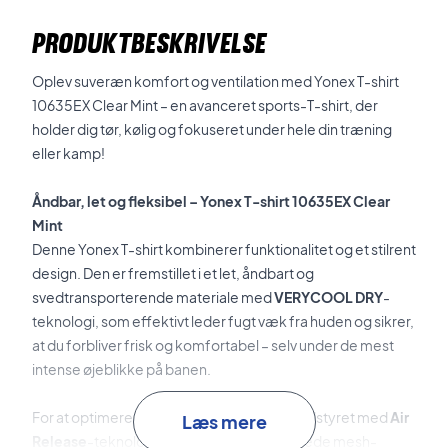
PRODUKTBESKRIVELSE
Oplev suveræn komfort og ventilation med Yonex T-shirt
10635EX Clear Mint – en avanceret sports-T-shirt, der
holder dig tør, kølig og fokuseret under hele din træning
eller kamp!
Åndbar, let og fleksibel – Yonex T-shirt 10635EX Clear
Mint
Denne Yonex T-shirt kombinerer funktionalitet og et stilrent
design. Den er fremstillet i et let, åndbart og
svedtransporterende materiale med
VERYCOOL DRY
-
teknologi, som effektivt leder fugt væk fra huden og sikrer,
at du forbliver frisk og komfortabel – selv under de mest
intense øjeblikke på banen.
For at optimere ventilationen er T-shirten udstyret med
Air
Læs mere
Release
-teknologi, hvor strategisk placerede mesh-