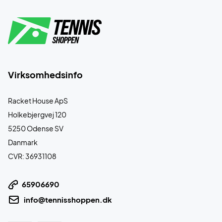
Virksomhedsinfo
Racket House ApS
Holkebjergvej 120
5250 Odense SV
Danmark
CVR: 36931108
65906690
info@tennisshoppen.dk