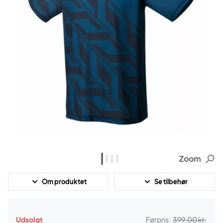
Zoom
Om produktet
Se tilbehør
Udsolgt
Førpris:
399,00 kr.