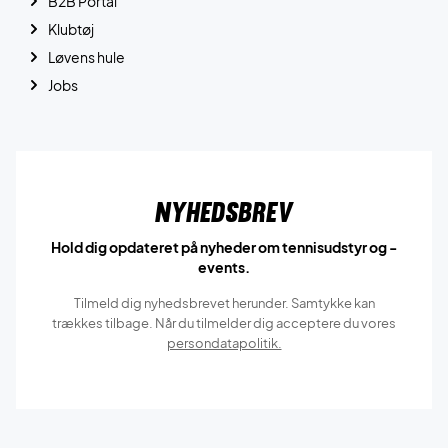
B2B Portal
Klubtøj
Løvens hule
Jobs
Nyhedsbrev
Hold dig opdateret på nyheder om tennisudstyr og -
events.
Tilmeld dig nyhedsbrevet herunder. Samtykke kan
trækkes tilbage. Når du tilmelder dig acceptere du vores
persondatapolitik.