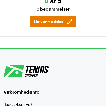
0
af 5
0 bedømmelser
Skriv anmeldelse
Virksomhedsinfo
Racket House ApS