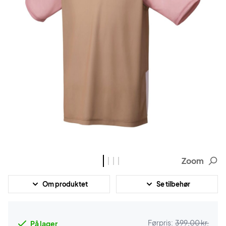
Zoom
Om produktet
Se tilbehør
Førpris:
399,00 kr.
På lager