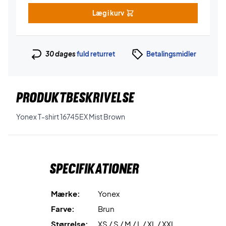
Læg i kurv
30 dages
fuld returret
Betalingsmidler
PRODUKTBESKRIVELSE
Yonex T-shirt 16745EX Mist Brown
Specifikationer
Mærke:
Yonex
Farve:
Brun
Størrelse:
XS / S / M / L / XL / XXL