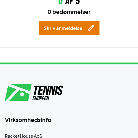
0
af 5
0 bedømmelser
Skriv anmeldelse
Virksomhedsinfo
Racket House ApS