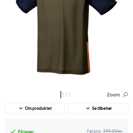
Zoom
Om produktet
Se tilbehør
Førpris:
399,00 kr.
På lager