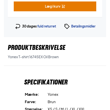
Læg i kurv
30 dages
fuld returret
Betalingsmidler
PRODUKTBESKRIVELSE
Yonex T-shirt 16745EX Oil Brown
Specifikationer
Mærke:
Yonex
Farve:
Brun
Størrelse:
XS / S / M / L / XL / XXL