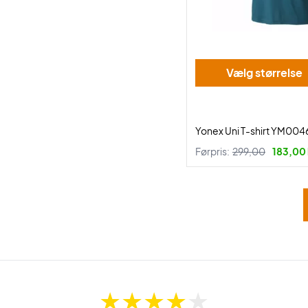
Vælg størrelse
Yonex Uni T-shirt YM004
Førpris:
299,00
183,00 