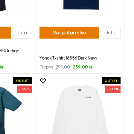
Info
Vælg størrelse
Info
6EX Indigo
Yonex T-shirt 16856 Dark Navy
kr.
Førpris:
299,00
239,00 kr.
OUTLET
OUTLET
- 39%
- 20%