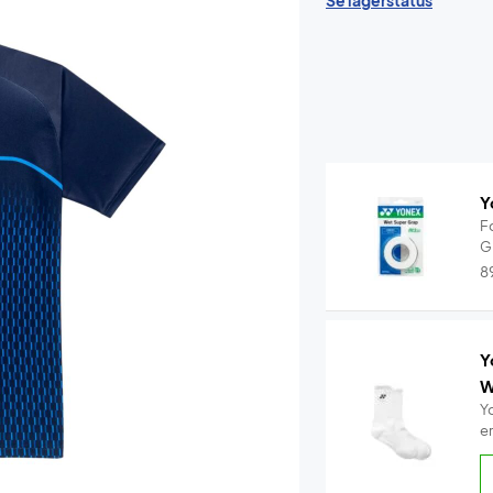
Se lagerstatus
Y
F
G
8
Y
W
Y
e