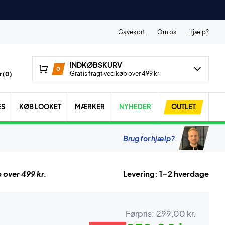
Gavekort
Om os
Hjælp?
INDKØBSKURV
0
Gratis fragt ved køb over 499 kr.
 (
0
)
ES
KØB LOOKET
MÆRKER
NYHEDER
OUTLET
Brug for hjælp?
 over 499 kr.
Levering: 1-2 hverdage
Førpris:
299,00 kr.