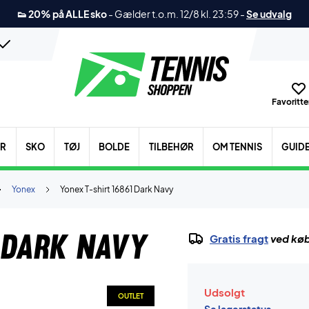
👟 20% på ALLE sko
-
Gælder t.o.m. 12/8 kl. 23:59
-
Se udvalg
Favoritter
ER
SKO
TØJ
BOLDE
TILBEHØR
OM TENNIS
GUID
Yonex
Yonex T-shirt 16861 Dark Navy
 Dark Navy
Gratis fragt
ved køb
Udsolgt
OUTLET