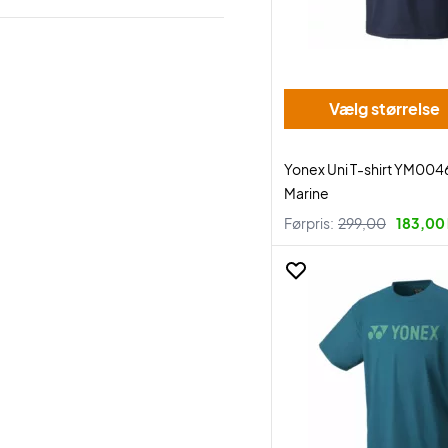
Vælg størrelse
Yonex Uni T-shirt YM004
Marine
Førpris:
299,00
183,00 