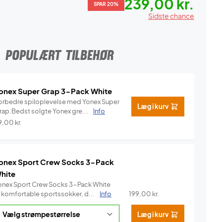
239,00 kr.
SPAR 20%
Sidste chance
POPULÆRT TILBEHØR
onex Super Grap 3-Pack White
orbedre spiloplevelse med Yonex Super
Læg i kurv
rap.Bedst solgte Yonex gre...
Info
9,00
kr.
onex Sport Crew Socks 3-Pack
hite
onex Sport Crew Socks 3-Pack White
r komfortable sportssokker, d...
Info
199,00
kr.
Læg i kurv