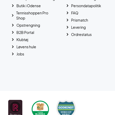
Butik i Odense
Persondatapolitik
Tennisshoppen Pro
FAQ
Shop
Prismatch
Opstrengning
Levering
B2B Portal
Ordrestatus
Klubtøj
Løvens hule
Jobs