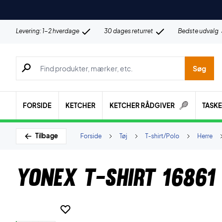
Levering: 1-2 hverdage
30 dages returret
Bedste udvalg
Søg efter produkter, mærker etc.
Søg
FORSIDE
KETCHER
KETCHER RÅDGIVER
TASK
Tilbage
Forside
Tøj
T-shirt/Polo
Herre
Yonex T-shirt 16861