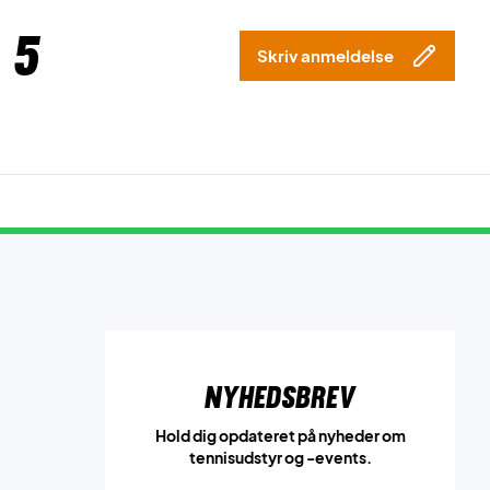
 5
Skriv anmeldelse
Nyhedsbrev
Hold dig opdateret på nyheder om
tennisudstyr og -events.