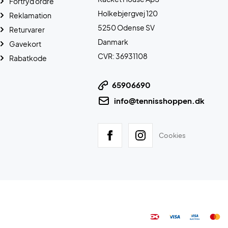
Fortryd ordre
Holkebjergvej 120
Reklamation
5250 Odense SV
Returvarer
Danmark
Gavekort
CVR: 36931108
Rabatkode
65906690
info@tennisshoppen.dk
Cookies