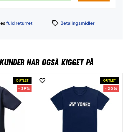
ges
fuld returret
Betalingsmidler
KUNDER HAR OGSÅ KIGGET PÅ
OUTLET
OUTLET
- 39%
- 20%