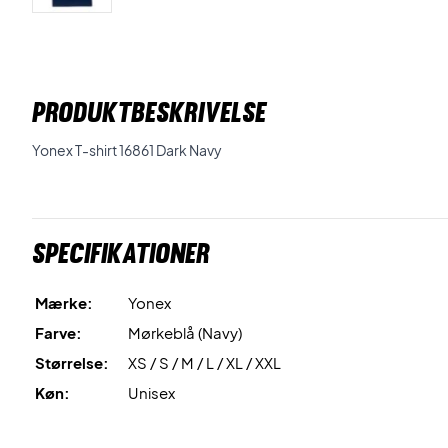
PRODUKTBESKRIVELSE
Yonex T-shirt 16861 Dark Navy
Specifikationer
Mærke:
Yonex
Farve:
Mørkeblå (Navy)
Størrelse:
XS / S / M / L / XL / XXL
Køn:
Unisex