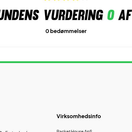
undens vurdering
0
af
0 bedømmelser
Virksomhedsinfo
Racket House ApS