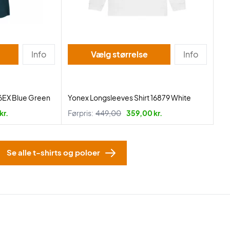
Info
Vælg størrelse
Info
6EX Blue Green
Yonex Longsleeves Shirt 16879 White
kr.
Førpris:
449,00
359,00 kr.
Se alle t-shirts og poloer