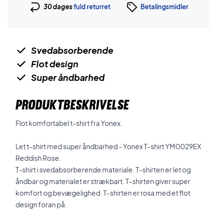
30 dages
fuld returret
Betalingsmidler
Svedabsorberende
Flot design
Super åndbarhed
PRODUKTBESKRIVELSE
Flot komfortabel t-shirt fra Yonex.
Let t-shirt med super åndbarhed - Yonex T-shirt YM0029EX
Reddish Rose.
T-shirt i svedabsorberende materiale. T-shirten er let og
åndbar og materialet er strækbart. T-shirten giver super
komfort og bevægelighed. T-shirten er rosa med et flot
design foran på.