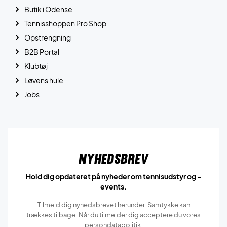
Butik i Odense
Tennisshoppen Pro Shop
Opstrengning
B2B Portal
Klubtøj
Løvens hule
Jobs
Nyhedsbrev
Hold dig opdateret på nyheder om tennisudstyr og -
events.
Tilmeld dig nyhedsbrevet herunder. Samtykke kan
trækkes tilbage. Når du tilmelder dig acceptere du vores
persondatapolitik.