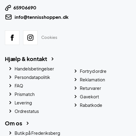
65906690
info@tennisshoppen.dk
Cookies
Hjælp & kontakt
Handelsbetingelser
Fortryd ordre
Persondatapolitik
Reklamation
FAQ
Returvarer
Prismatch
Gavekort
Levering
Rabatkode
Ordrestatus
Om os
Butik på Frederiksberg