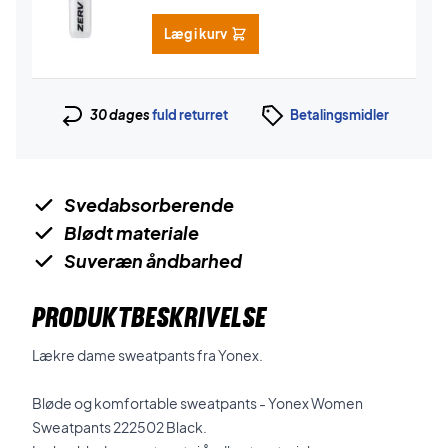
Læg i kurv
30 dages
fuld returret
Betalingsmidler
Svedabsorberende
Blødt materiale
Suveræn åndbarhed
PRODUKTBESKRIVELSE
Lækre dame sweatpants fra Yonex.
Bløde og komfortable sweatpants - Yonex Women
Sweatpants 222502 Black.