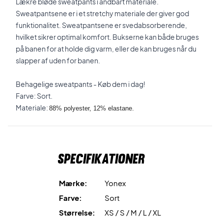
Lækre bløde sweatpants i åndbart materiale.
Sweatpantsene er i et stretchy materiale der giver god
funktionalitet. Sweatpantsene er svedabsorberende,
hvilket sikrer optimal komfort. Bukserne kan både bruges
på banen for at holde dig varm, eller de kan bruges når du
slapper af uden for banen.
Behagelige sweatpants - Køb dem i dag!
Farve: Sort.
Materiale:
88% polyester, 12% elastane.
Specifikationer
Mærke:
Yonex
Farve:
Sort
Størrelse:
XS / S / M / L / XL