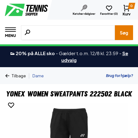
0
Kurv
Ketcher rådgiver
Favoritter (
0
)
Søg efter produkter, mærker etc.
Søg
MENU
👟 20% på ALLE sko
-
Gælder t.o.m. 12/8 kl. 23:59
-
Se
udvalg
|
Brug for hjælp?
Tilbage
Dame
Yonex Women Sweatpants 222502 Black