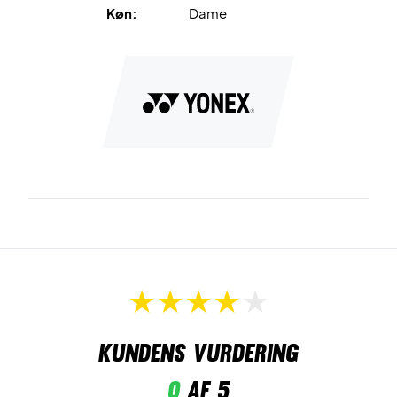
Køn:
Dame
Kundens vurdering
0
af 5