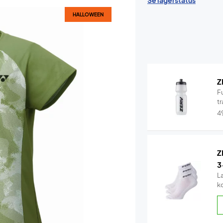
Se lagerstatus
HALLOWEEN
Z
F
tr
4
Z
3
L
k