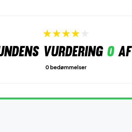
undens vurdering
0
af
0 bedømmelser