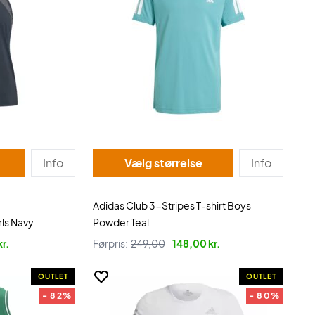
Info
Vælg størrelse
Info
Adidas Club 3-Stripes T-shirt Boys
rls Navy
Powder Teal
r.
Førpris:
249,00
148,00 kr.
OUTLET
OUTLET
- 82%
- 80%