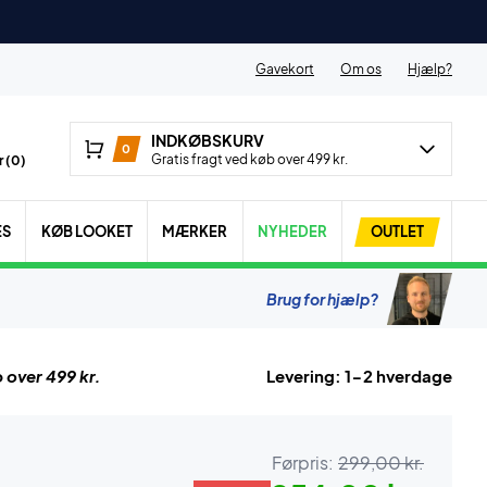
Gavekort
Om os
Hjælp?
INDKØBSKURV
0
Gratis fragt ved køb over 499 kr.
 (
0
)
ES
KØB LOOKET
MÆRKER
NYHEDER
OUTLET
Brug for hjælp?
 over 499 kr.
Levering: 1-2 hverdage
Førpris:
299,00 kr.