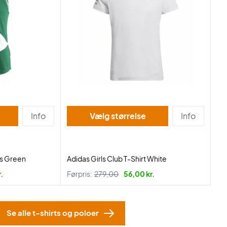
Info
Vælg størrelse
Info
ls Green
Adidas Girls Club T-Shirt White
.
Førpris:
279,00
56,00 kr.
Se alle t-shirts og poloer