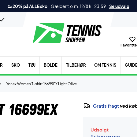
👟 20% på ALLE sko
-
Gælder t.o.m. 12/8 kl. 23:59
-
Se udvalg
Favoritter
ER
SKO
TØJ
BOLDE
TILBEHØR
OM TENNIS
GUID
Yonex Women T-shirt 16699EX Light Olive
t 16699EX
Gratis fragt
ved køb
Udsolgt