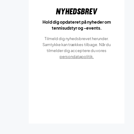
Nyhedsbrev
Hold dig opdateret på nyheder om
tennisudstyr og -events.
Tilmeld dig nyhedsbrevet herunder.
Samtykke kan trækkes tilbage. Når du
tilmelder dig acceptere du vores
persondatapolitik.