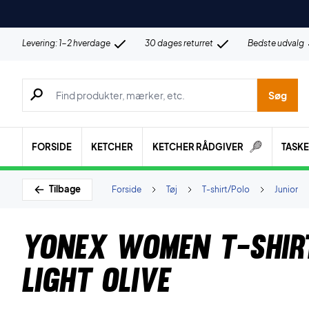
Levering: 1-2 hverdage
30 dages returret
Bedste udvalg
Søg efter produkter, mærker etc.
Søg
FORSIDE
KETCHER
KETCHER RÅDGIVER
TASK
Tilbage
Forside
Tøj
T-shirt/Polo
Junior
Yonex Women T-shir
Light Olive