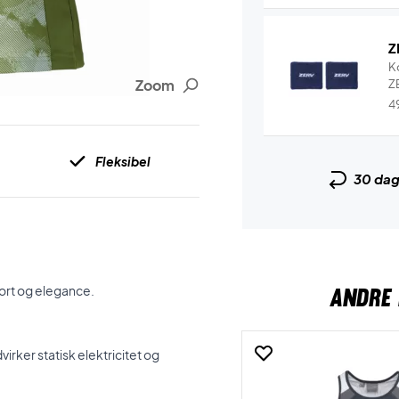
Z
K
Zoom
Z
4
Fleksibel
30 da
ANDRE 
ort og elegance.
rker statisk elektricitet og