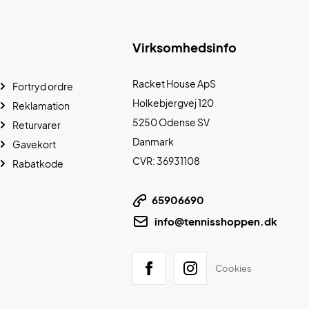
Virksomhedsinfo
Racket House ApS
Fortryd ordre
Holkebjergvej 120
Reklamation
5250 Odense SV
Returvarer
Danmark
Gavekort
CVR: 36931108
Rabatkode
65906690
info@tennisshoppen.dk
Cookies