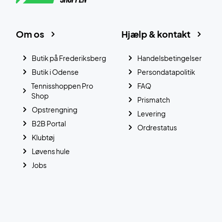
Om os
Hjælp & kontakt
Butik på Frederiksberg
Handelsbetingelser
Butik i Odense
Persondatapolitik
Tennisshoppen Pro
FAQ
Shop
Prismatch
Opstrengning
Levering
B2B Portal
Ordrestatus
Klubtøj
Løvens hule
Jobs