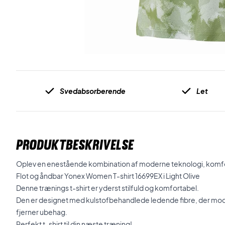
Svedabsorberende
Let
PRODUKTBESKRIVELSE
Oplev en enestående kombination af moderne teknologi, komf
Flot og åndbar Yonex Women T-shirt 16699EX i Light Olive
Denne trænings t-shirt er yderst stilfuld og komfortabel.
Den er designet med kulstofbehandlede ledende fibre, der modvi
fjerner ubehag.
Perfekt t-shirt til din næste træning!