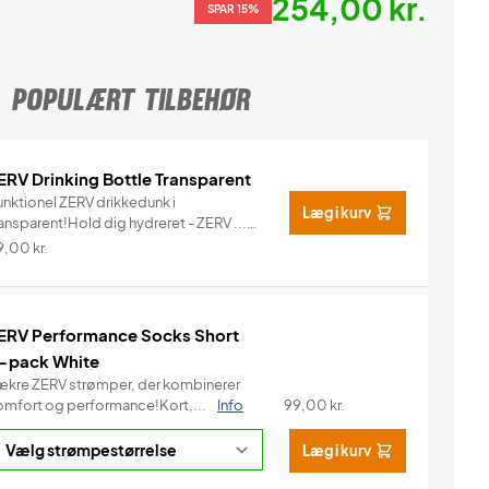
254,00 kr.
SPAR 15%
POPULÆRT TILBEHØR
ERV Drinking Bottle Transparent
unktionel ZERV drikkedunk i
Læg i kurv
ansparent!Hold dig hydreret - ZERV ...
Info
9,00
kr.
ERV Performance Socks Short
-pack White
ækre ZERV strømper, der kombinerer
omfort og performance!Kort,...
Info
99,00
kr.
Læg i kurv