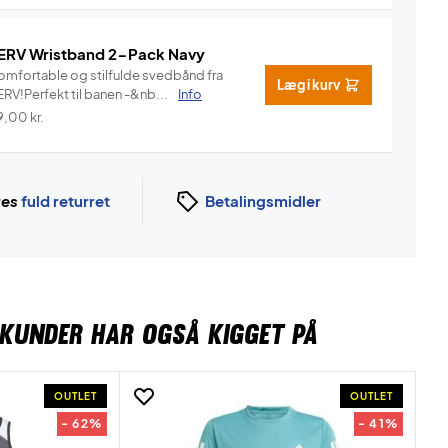
ERV Wristband 2-Pack Navy
omfortable og stilfulde svedbånd fra
Læg i kurv
ERV!Perfekt til banen -&nb...
Info
9,00
kr.
ges
fuld returret
Betalingsmidler
KUNDER HAR OGSÅ KIGGET PÅ
OUTLET
OUTLET
- 62%
- 41%