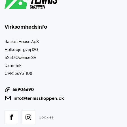
Virksomhedsinfo
Racket House ApS
Holkebjergvej 120
5250 Odense SV
Danmark
CVR: 36931108
65906690
info@tennisshoppen.dk
Cookies