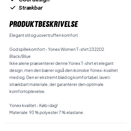
Strækbar
PRODUKTBESKRIVELSE
Elegant stil og uovertruffen komfort.
God spillekomfort - Yonex Women T-shirt 232202
Black/Blue
Ikke alene præsenterer denne Yonex T-shirt et elegant
design, men den bærer også den ikoniske Yonex-kvalitet
med sig. Den er ekstremt blød og komfortabel, lavet i
strækbart materiale, der garanterer den optimale
komfortoplevelse.
Yonex kvalitet - Køb i dag!
Materiale: 93 % polyester 7 % elastane.