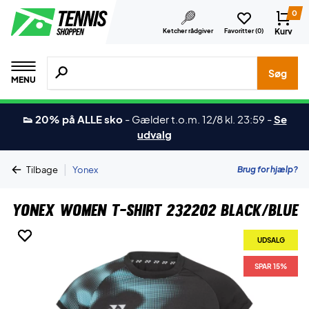
0
Kurv
Ketcher rådgiver
Favoritter (
0
)
Søg efter produkter, mærker etc.
Søg
MENU
👟 20% på ALLE sko
-
Gælder t.o.m. 12/8 kl. 23:59
-
Se
udvalg
|
Brug for hjælp?
Tilbage
Yonex
Yonex Women T-shirt 232202 Black/Blue
UDSALG
UDSALG
SPAR 15%
SPAR 15%