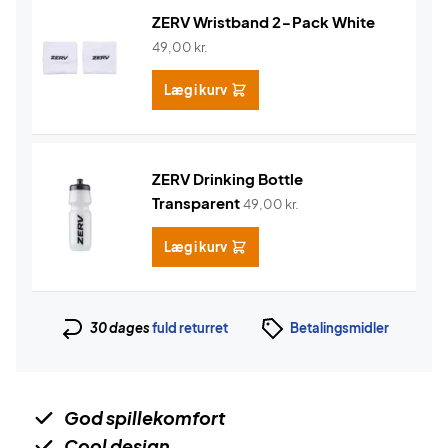
ZERV Wristband 2-Pack White
49,00
kr.
Læg i kurv
ZERV Drinking Bottle
Transparent
49,00
kr.
Læg i kurv
30 dages
fuld returret
Betalingsmidler
God spillekomfort
Cool design