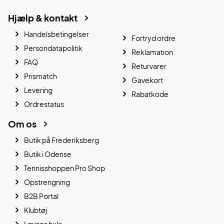
Hjælp & kontakt
Handelsbetingelser
Fortryd ordre
Persondatapolitik
Reklamation
FAQ
Returvarer
Prismatch
Gavekort
Levering
Rabatkode
Ordrestatus
Om os
Butik på Frederiksberg
Butik i Odense
Tennisshoppen Pro Shop
Opstrengning
B2B Portal
Klubtøj
Løvens hule