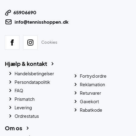
65906690
info@tennisshoppen.dk
Cookies
Hjælp & kontakt
Handelsbetingelser
Fortryd ordre
Persondatapolitik
Reklamation
FAQ
Returvarer
Prismatch
Gavekort
Levering
Rabatkode
Ordrestatus
Om os