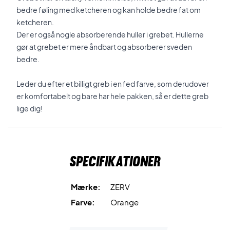
bedre føling med ketcheren og kan holde bedre fat om
ketcheren.
Der er også nogle absorberende huller i grebet. Hullerne
gør at grebet er mere åndbart og absorberer sveden
bedre.
Leder du efter et billigt greb i en fed farve, som derudover
er komfortabelt og bare har hele pakken, så er dette greb
lige dig!
Specifikationer
Mærke:
ZERV
Farve:
Orange