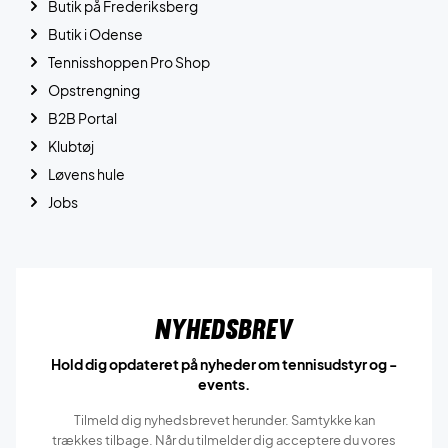
Butik på Frederiksberg
Butik i Odense
Tennisshoppen Pro Shop
Opstrengning
B2B Portal
Klubtøj
Løvens hule
Jobs
Nyhedsbrev
Hold dig opdateret på nyheder om tennisudstyr og -
events.
Tilmeld dig nyhedsbrevet herunder. Samtykke kan
trækkes tilbage. Når du tilmelder dig acceptere du vores