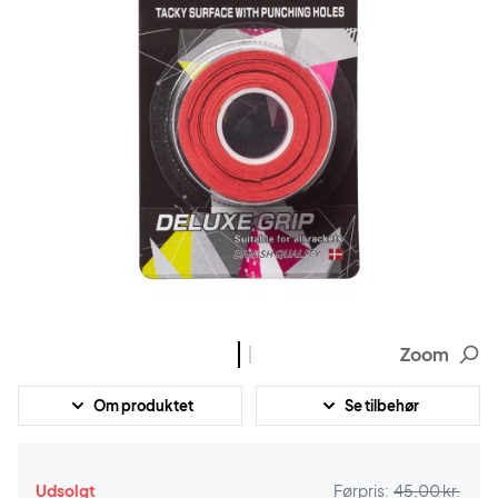
Zoom
Om produktet
Se tilbehør
Udsolgt
Førpris:
45,00 kr.