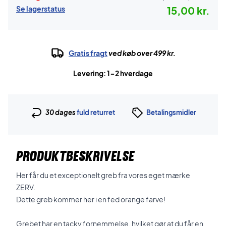
Se lagerstatus
15,00 kr.
Gratis fragt
ved køb over 499 kr.
Levering: 1-2 hverdage
30 dages
fuld returret
Betalingsmidler
PRODUKTBESKRIVELSE
Her får du et exceptionelt greb fra vores eget mærke
ZERV.
Dette greb kommer her i en fed orange farve!
Grebet har en tacky fornemmelse, hvilket gør at du får en