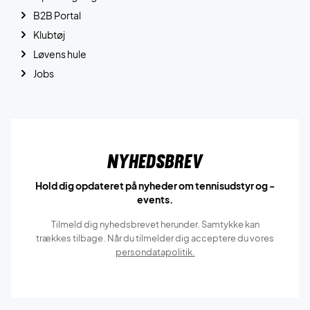
B2B Portal
Klubtøj
Løvens hule
Jobs
Nyhedsbrev
Hold dig opdateret på nyheder om tennisudstyr og -
events.
Tilmeld dig nyhedsbrevet herunder. Samtykke kan
trækkes tilbage. Når du tilmelder dig acceptere du vores
persondatapolitik.