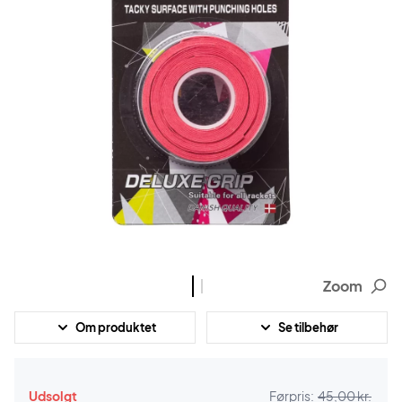
Zoom
Om produktet
Se tilbehør
Udsolgt
Førpris:
45,00 kr.