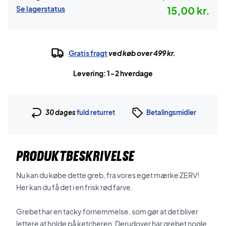
Se lagerstatus
15,00 kr.
Gratis fragt
ved køb over 499 kr.
Levering: 1-2 hverdage
30 dages
fuld returret
Betalingsmidler
PRODUKTBESKRIVELSE
Nu kan du købe dette greb, fra vores eget mærke ZERV!
Her kan du få det i en frisk rød farve.
Grebet har en tacky fornemmelse, som gør at det bliver
lettere at holde på ketcheren. Derudover har grebet nogle