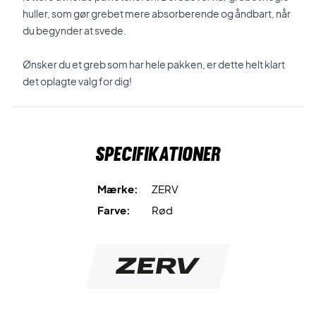
huller, som gør grebet mere absorberende og åndbart, når
du begynder at svede.
Ønsker du et greb som har hele pakken, er dette helt klart
det oplagte valg for dig!
Specifikationer
Mærke:
ZERV
Farve:
Rød