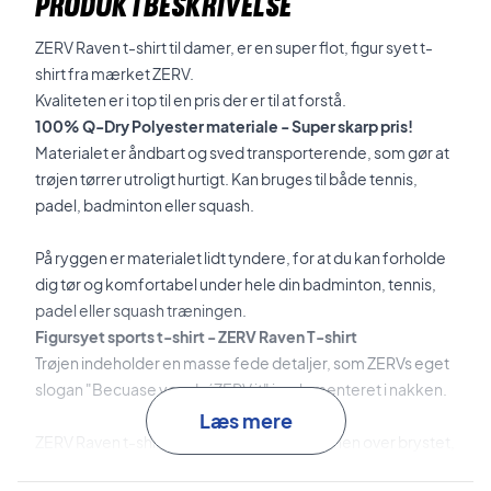
PRODUKTBESKRIVELSE
ZERV Raven t-shirt til damer, er en super flot, figur syet t-
shirt fra mærket ZERV.
Kvaliteten er i top til en pris der er til at forstå.
100% Q-Dry Polyester materiale - Super skarp pris!
Materialet er åndbart og sved transporterende, som gør at
trøjen tørrer utroligt hurtigt. Kan bruges til både tennis,
padel, badminton eller squash.
På ryggen er materialet lidt tyndere, for at du kan forholde
dig tør og komfortabel under hele din badminton, tennis,
padel eller squash træningen.
Figursyet sports t-shirt - ZERV Raven T-shirt
Trøjen indeholder en masse fede detaljer, som ZERVs eget
slogan "Becuase you de´ZERV it" implementeret i nakken.
Læs mere
ZERV Raven t-shirt kommer med mønster hen over brystet,
som giver trøjen et fedt design. T-shirten kommer i en