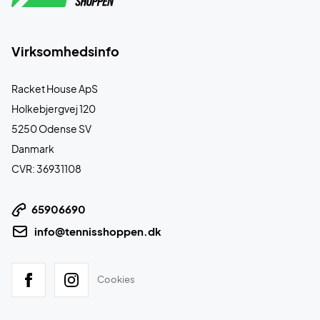
Virksomhedsinfo
Racket House ApS
Holkebjergvej 120
5250 Odense SV
Danmark
CVR: 36931108
65906690
info@tennisshoppen.dk
Cookies