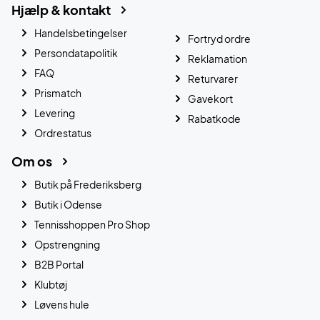
Hjælp & kontakt
Handelsbetingelser
Fortryd ordre
Persondatapolitik
Reklamation
FAQ
Returvarer
Prismatch
Gavekort
Levering
Rabatkode
Ordrestatus
Om os
Butik på Frederiksberg
Butik i Odense
Tennisshoppen Pro Shop
Opstrengning
B2B Portal
Klubtøj
Løvens hule