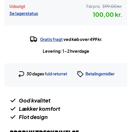
Udsolgt
Førpris:
399,00 kr.
Se lagerstatus
100,00 kr.
Gratis fragt
ved køb over 499 kr.
Levering: 1-2 hverdage
30 dages
fuld returret
Betalingsmidler
God kvalitet
Lækker komfort
Flot design