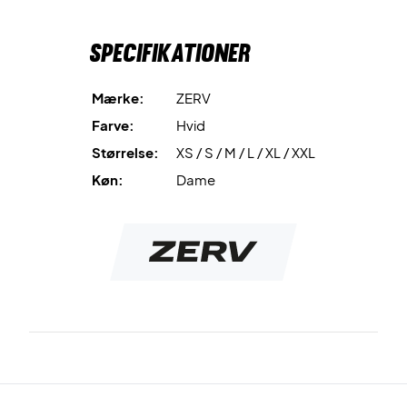
utrolig flot mørkeblå farve, som passer til stort set alle.
Specifikationer
Hvis du gerne vil shine på banen og ikke vil gå ned på kvalitet
og design er ZERV Raven t-shirt det perfekt valg for dig.
Mærke:
ZERV
Farve: Mørkeblå
Farve:
Hvid
Materiale: 100% polyester
Størrelse:
XS / S / M / L / XL / XXL
Køn:
Dame