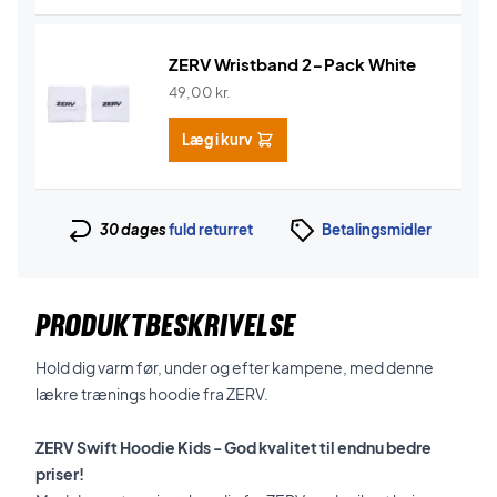
ZERV Wristband 2-Pack White
49,00
kr.
Læg i kurv
30 dages
fuld returret
Betalingsmidler
PRODUKTBESKRIVELSE
Hold dig varm før, under og efter kampene, med denne
lækre trænings hoodie fra ZERV.
ZERV Swift Hoodie Kids - God kvalitet til endnu bedre
priser!