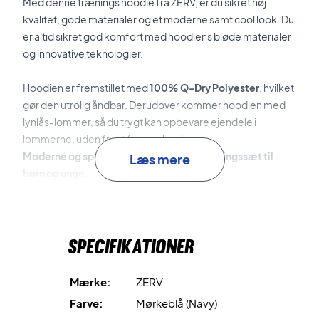
Med denne trænings hoodie fra ZERV, er du sikret høj
kvalitet, gode materialer og et moderne samt cool look. Du
er altid sikret god komfort med hoodiens bløde materialer
og innovative teknologier.
Hoodien er fremstillet med
100% Q-Dry Polyester
, hvilket
gør den utrolig åndbar. Derudover kommer hoodien med
lynlås-lommer, så du trygt kan opbevare ejendele i
lommerne, uden frygt for at tabe dem.
Moderne og sporty hoodie fra ZERV - træningssæt til
Læs mere
børn og unge.
ZERV logoet er centret på brystkassen, og i nakken hvilket
er med til at give hoodien sit moderne og sporty look.
Specifikationer
Det er muligt at tilkøbe matchene træningsbukser, så du
kan få et komplet træningssæt der kan bruges til mange
anledninger.
Mærke:
ZERV
Farve:
Mørkeblå (Navy)
En super fed hoodie - lavet af spillere til spillere!