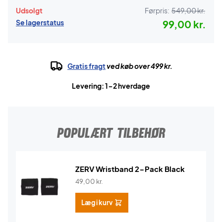
Udsolgt
Førpris:
549,00 kr.
Se lagerstatus
99,00 kr.
Gratis fragt
ved køb over 499 kr.
Levering: 1-2 hverdage
POPULÆRT TILBEHØR
ZERV Wristband 2-Pack Black
49,00
kr.
Læg i kurv