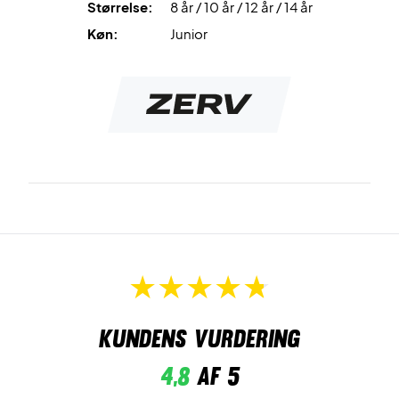
Størrelse:
8 år / 10 år / 12 år / 14 år
Farve: Navy
Køn:
Junior
Materiale: 92%polyester, 8% Elestan
Det anbefales at hoodien vaskes ved 40 grader med
vrangen udad.
Kundens vurdering
4,8
af 5