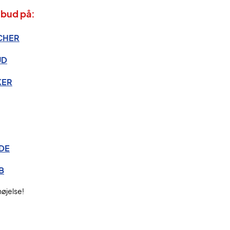
lbud på:
CHER
UD
KER
DE
B
nøjelse!