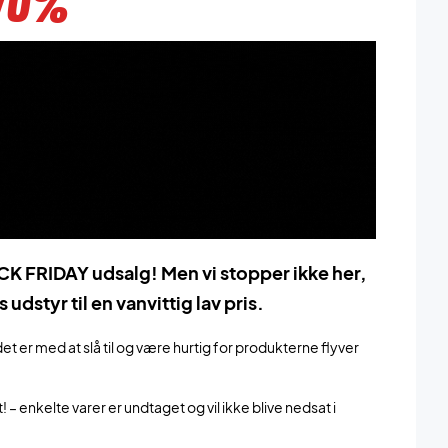
 70%
CK FRIDAY udsalg!
Men vi stopper ikke her,
tyr til en vanvittig lav pris.
 er med at slå til og være hurtig for produkterne flyver
 – enkelte varer er undtaget og vil ikke blive nedsat i