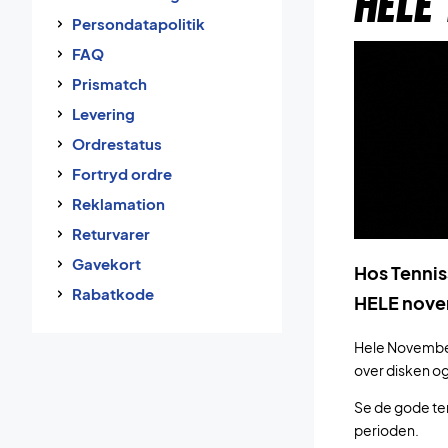
HELE
Persondatapolitik
FAQ
Prismatch
Levering
Ordrestatus
Fortryd ordre
Reklamation
Returvarer
Gavekort
Hos Tenni
Rabatkode
HELE novem
Hele November 
over disken o
Se de gode tenn
perioden.