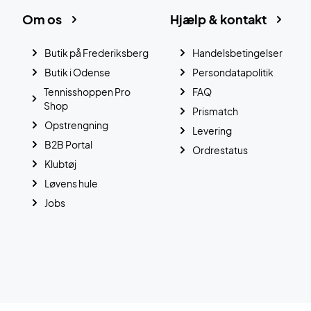
Om os
Hjælp & kontakt
Butik på Frederiksberg
Handelsbetingelser
Butik i Odense
Persondatapolitik
Tennisshoppen Pro
FAQ
Shop
Prismatch
Opstrengning
Levering
B2B Portal
Ordrestatus
Klubtøj
Løvens hule
Jobs