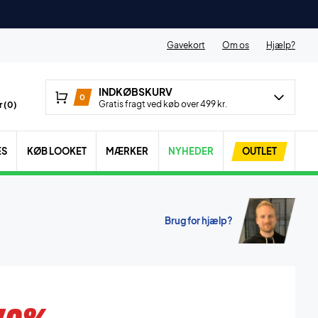
Gavekort
Om os
Hjælp?
INDKØBSKURV
0
Gratis fragt ved køb over 499 kr.
 (
0
)
ES
KØB LOOKET
MÆRKER
NYHEDER
OUTLET
Brug for hjælp?