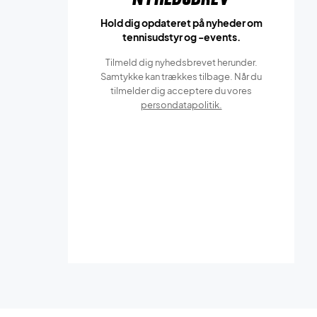
Hold dig opdateret på nyheder om
tennisudstyr og -events.
Tilmeld dig nyhedsbrevet herunder.
Samtykke kan trækkes tilbage. Når du
tilmelder dig acceptere du vores
persondatapolitik.