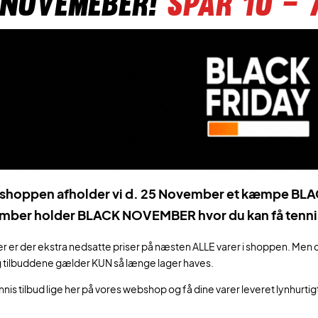
 NOVEMEBER!
SPAR 10 –
sshoppen afholder vi d. 25 November et kæmpe BLA
ber holder BLACK NOVEMBER hvor du kan få tennis uds
er der ekstra nedsatte priser på næsten ALLE varer i shoppen. Men det
g tilbuddene gælder KUN så længe lager haves.
is tilbud lige her på vores webshop og få dine varer leveret lynhurtigt!