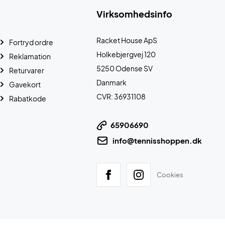
Virksomhedsinfo
Racket House ApS
Fortryd ordre
Holkebjergvej 120
Reklamation
5250 Odense SV
Returvarer
Danmark
Gavekort
CVR: 36931108
Rabatkode
65906690
info@tennisshoppen.dk
Cookies