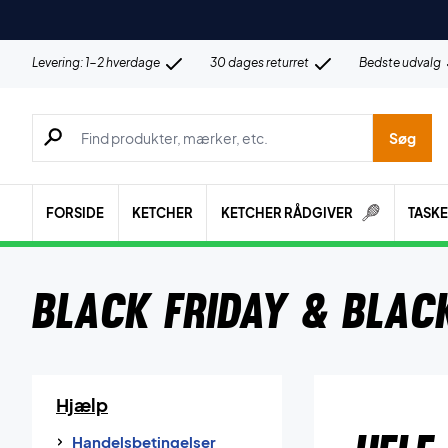
Levering: 1-2 hverdage
30 dages returret
Bedste udvalg
Søg efter produkter, mærker etc.
Søg
FORSIDE
KETCHER
KETCHER RÅDGIVER
TASK
Black Friday & Blac
Hjælp
Handelsbetingelser