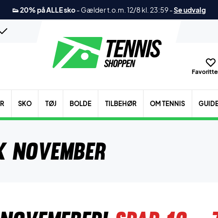
👟 20% på ALLE sko
-
Gælder t.o.m. 12/8 kl. 23:59
-
Se udvalg
Favoritter
ER
SKO
TØJ
BOLDE
TILBEHØR
OM TENNIS
GUID
k November