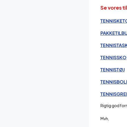
Se vores ti
TENNISKET
PAKKETILB
TENNISTAS
TENNISSKO
TENNISTØJ
TENNISBOL
TENNISGRE
Rigtig god for
Mvh,