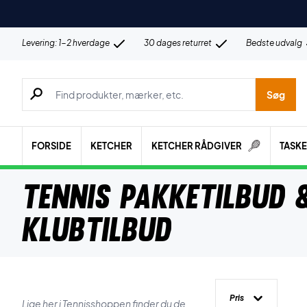
Levering: 1-2 hverdage
30 dages returret
Bedste udvalg
Søg efter produkter, mærker etc.
Søg
FORSIDE
KETCHER
KETCHER RÅDGIVER
TASK
Tennis Pakketilbud 
Klubtilbud
Pris
Lige her i Tennisshoppen finder du de