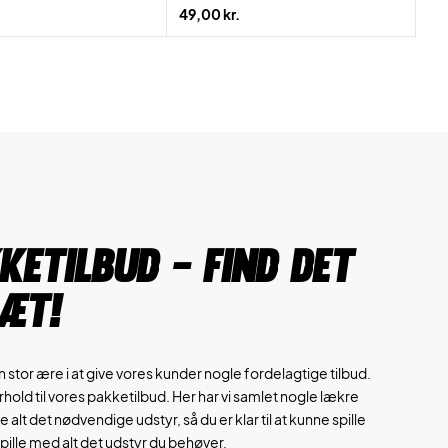
49,00 kr.
ketilbud - Find det
sæt!
stor ære i at give vores kunder nogle fordelagtige tilbud.
hold til vores pakketilbud. Her har vi samlet nogle lækre
e alt det nødvendige udstyr, så du er klar til at kunne spille
spille med alt det udstyr du behøver.