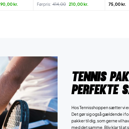
90,00 kr.
Førpris:
414,00
210,00 kr.
75,00 kr.
Tennis pak
perfekte 
Hos Tennisshoppen sætter vi en 
Det gør sig også gældende i for
pakker til dig, som gerne vil hav
med det samme. Bliv klar til at 