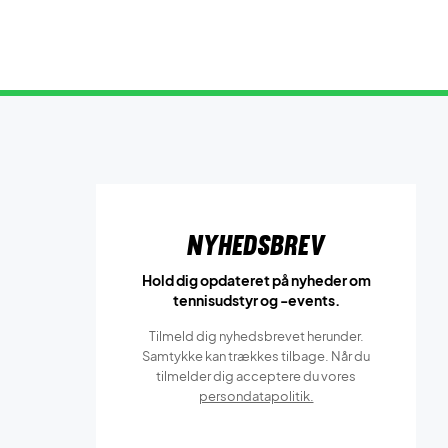
.
Nyhedsbrev
Hold dig opdateret på nyheder om
tennisudstyr og -events.
Tilmeld dig nyhedsbrevet herunder.
Samtykke kan trækkes tilbage. Når du
tilmelder dig acceptere du vores
persondatapolitik.