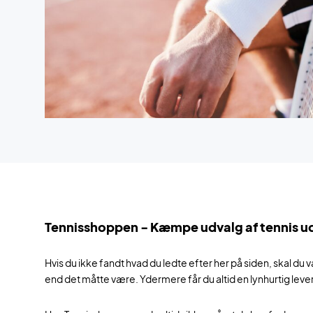
Tennisshoppen - Kæmpe udvalg af tennis u
Hvis du ikke fandt hvad du ledte efter her på siden, skal du
end det måtte være. Ydermere får du altid en lynhurtig levering