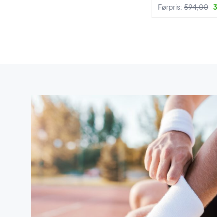
Førpris:
594,00
3