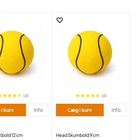
(4)
(4)
i kurv
Info
Læg i kurv
Info
bold 12 cm
Head Skumbold 9 cm