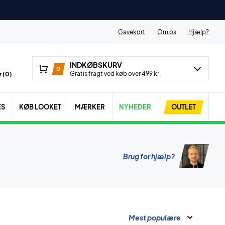
Gavekort
Om os
Hjælp?
INDKØBSKURV
0
Gratis fragt ved køb over 499 kr.
 (
0
)
ES
KØB LOOKET
MÆRKER
NYHEDER
OUTLET
Brug for hjælp?
Mest populære