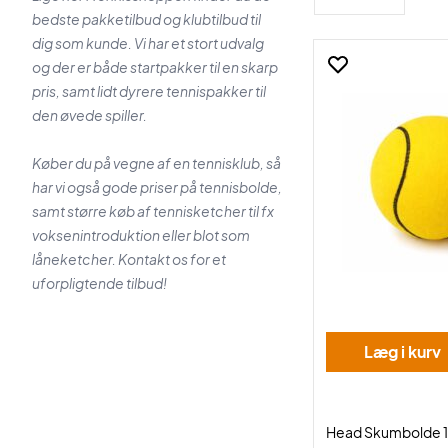
bedste pakketilbud og klubtilbud til
dig som kunde. Vi har et stort udvalg
og der er både startpakker til en skarp
pris, samt lidt dyrere tennispakker til
den øvede spiller.
Køber du på vegne af en tennisklub, så
har vi også gode priser på tennisbolde,
samt større køb af tennisketcher til fx
voksenintroduktion eller blot som
låneketcher. Kontakt os for et
uforpligtende tilbud!
Læg i kurv
Head Skumbolde 12