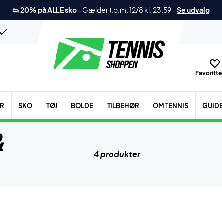
👟 20% på ALLE sko
-
Gælder t.o.m. 12/8 kl. 23:59
-
Se udvalg
Favoritter
ER
SKO
TØJ
BOLDE
TILBEHØR
OM TENNIS
GUID
&
4 produkter