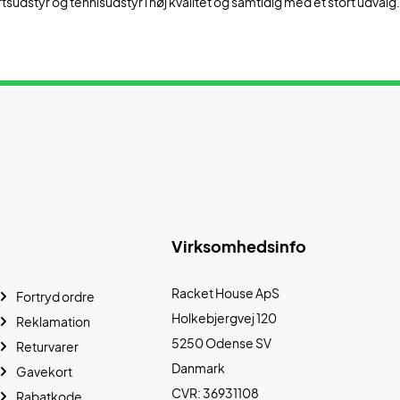
tsudstyr og tennisudstyr i høj kvalitet og samtidig med et stort udvalg
Virksomhedsinfo
Racket House ApS
Fortryd ordre
Holkebjergvej 120
Reklamation
5250 Odense SV
Returvarer
Danmark
Gavekort
CVR: 36931108
Rabatkode