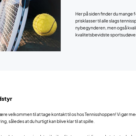
Her på siden finder du mange 
prisklasser til alle slags tenniss
nybegynderen, men også kvalit
kvalitetsbevidste sportsudøve
dstyr
 være velkommen til at tage kontakt til os hos Tennisshoppen! Vi gør m
, således at du hurtigt kan blive klar til at spille.