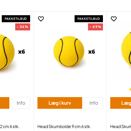
PAKKETILBUD
PAKKETILBUD
- 34%
- 49%
Info
Læg i kurv
Info
Læg 
 cm 6 stk.
Head Skumbolde 9 cm 6 stk.
Head Skum