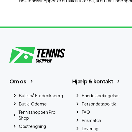
Hos Tennisshoppen er du altid sikker på, at du kan finde spor
Om os
Hjælp & kontakt
Butik på Frederiksberg
Handelsbetingelser
Butik i Odense
Persondatapolitik
Tennisshoppen Pro
FAQ
Shop
Prismatch
Opstrengning
Levering