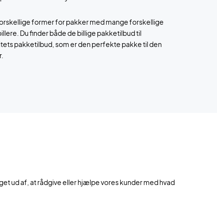
forskellige former for pakker med mange forskellige
pillere. Du finder både de billige pakketilbud til
ets pakketilbud, som er den perfekte pakke til den
r.
eget ud af, at rådgive eller hjælpe vores kunder med hvad