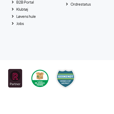
B2B Portal
Ordrestatus
Klubtøj
Løvens hule
Jobs