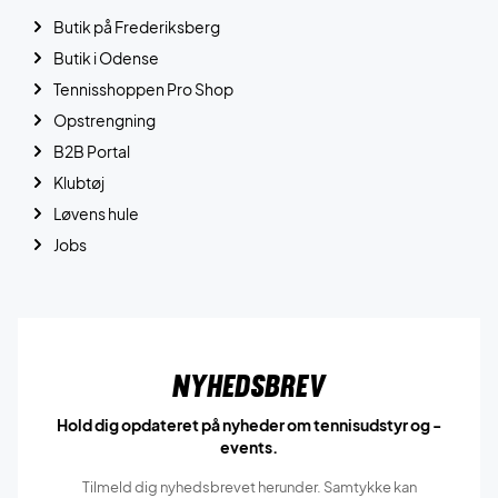
Butik på Frederiksberg
Butik i Odense
Tennisshoppen Pro Shop
Opstrengning
B2B Portal
Klubtøj
Løvens hule
Jobs
Nyhedsbrev
Hold dig opdateret på nyheder om tennisudstyr og -
events.
Tilmeld dig nyhedsbrevet herunder. Samtykke kan