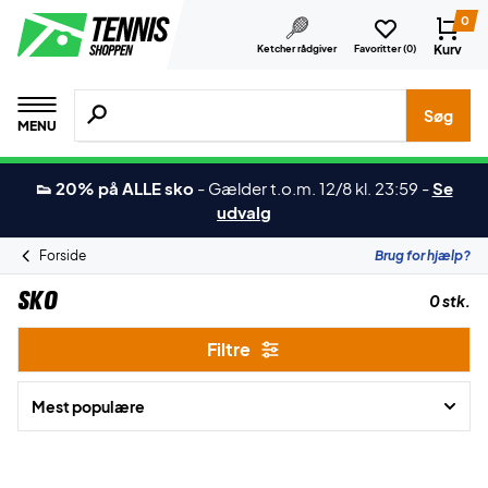
0
Kurv
Ketcher rådgiver
Favoritter (
0
)
Søg efter produkter, mærker etc.
Søg
MENU
👟 20% på ALLE sko
-
Gælder t.o.m. 12/8 kl. 23:59
-
Se
udvalg
Forside
Brug for hjælp?
Sko
0 stk.
Filtre
Mest populære