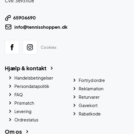
CVR: 36931108
65906690
info@tennisshoppen.dk
Cookies
Hjælp & kontakt
Handelsbetingelser
Fortryd ordre
Persondatapolitik
Reklamation
FAQ
Returvarer
Prismatch
Gavekort
Levering
Rabatkode
Ordrestatus
Om os