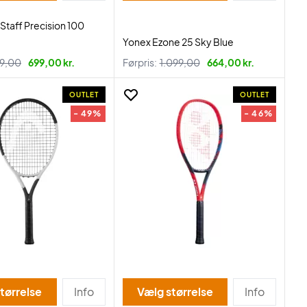
 Staff Precision 100
Yonex Ezone 25 Sky Blue
9,00
699,00 kr.
Førpris:
1.099,00
664,00 kr.
OUTLET
OUTLET
- 49%
- 46%
tørrelse
Info
Vælg størrelse
Info