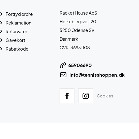
Racket House ApS
Fortryd ordre
Holkebjergvej 120
Reklamation
5250 Odense SV
Returvarer
Danmark
Gavekort
CVR: 36931108
Rabatkode
65906690
info@tennisshoppen.dk
Cookies