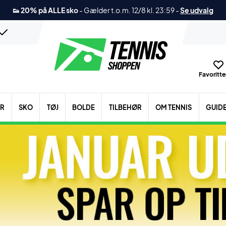
👟 20% på ALLE sko
-
Gælder t.o.m. 12/8 kl. 23:59
-
Se udvalg
Favoritter
ER
SKO
TØJ
BOLDE
TILBEHØR
OM TENNIS
GUID