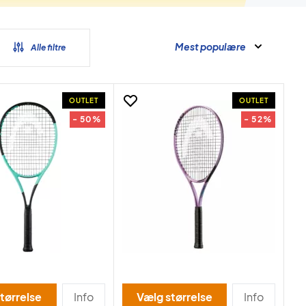
Mest populære
Alle filtre
OUTLET
OUTLET
- 50%
- 52%
tørrelse
Info
Vælg størrelse
Info