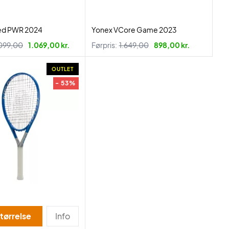
ed PWR 2024
Yonex VCore Game 2023
099,00
1.069,00 kr.
Førpris:
1.649,00
898,00 kr.
OUTLET
- 53%
tørrelse
Info