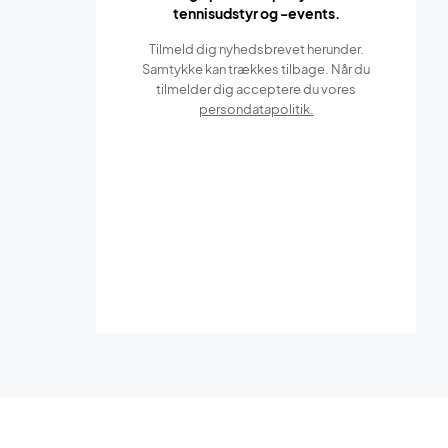
tennisudstyr og -events.
Tilmeld dig nyhedsbrevet herunder.
Samtykke kan trækkes tilbage. Når du
tilmelder dig acceptere du vores
persondatapolitik.