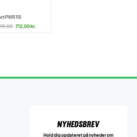
nct PWR 115
499,00
712,00 kr.
Nyhedsbrev
Hold dig opdateret på nyheder om