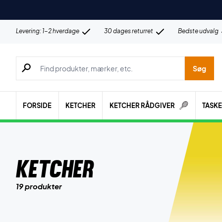
Levering: 1-2 hverdage
30 dages returret
Bedste udvalg
Søg efter produkter, mærker etc.
Søg
FORSIDE
KETCHER
KETCHER RÅDGIVER
TASK
Ketcher
19 produkter