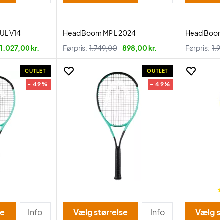
7UL V14
Head Boom MP L 2024
Head Boo
1.027,00 kr.
Førpris:
1.749,00
898,00 kr.
Førpris:
1.
OUTLET
OUTLET
- 49%
- 49%
se
Info
Vælg størrelse
Info
Vælg s