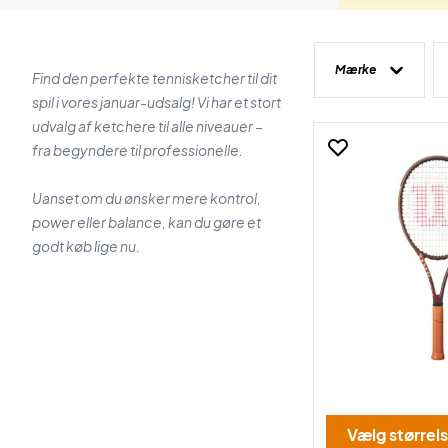
Mærke
Find den perfekte tennisketcher til dit
spil i vores januar-udsalg! Vi har et stort
udvalg af ketchere til alle niveauer –
fra begyndere til professionelle.
Uanset om du ønsker mere kontrol,
power eller balance, kan du gøre et
godt køb lige nu.
Vælg størrel