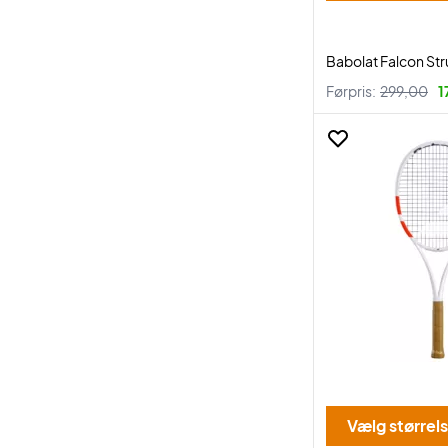
Babolat Falcon St
Førpris:
299,00
1
Vælg størrel