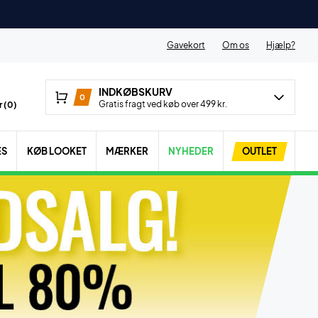
Gavekort
Om os
Hjælp?
INDKØBSKURV
0
Gratis fragt ved køb over 499 kr.
 (
0
)
ES
KØB LOOKET
MÆRKER
NYHEDER
OUTLET