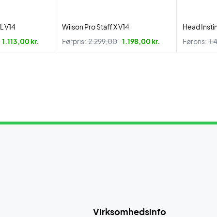
L V14
Wilson Pro Staff X V14
Head Insti
1.113,00 kr.
Førpris:
2.299,00
1.198,00 kr.
Førpris:
1.
Virksomhedsinfo