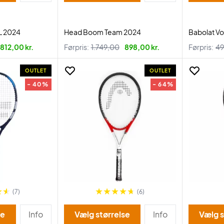
L 2024
Head Boom Team 2024
Babolat Vo
812,00 kr.
Førpris:
1.749,00
898,00 kr.
Førpris:
49
OUTLET
OUTLET
- 40%
- 64%
(7)
(6)
se
Info
Vælg størrelse
Info
Vælg s