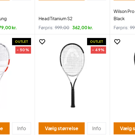
Wilson Pro
rung
Head Titanium S2
Black
79,00 kr.
Førpris:
999,00
362,00 kr.
Førpris:
99
OUTLET
OUTLET
- 50%
- 49%
se
Info
Vælg størrelse
Info
Vælg s