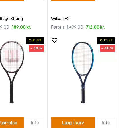
ltage Strung
Wilson H2
9,00
189,00 kr.
Førpris:
1.499,00
712,00 kr.
OUTLET
OUTLET
- 30%
- 40%
tørrelse
Info
Læg i kurv
Info