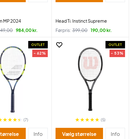
m MP 2024
Head Ti. Instinct Supreme
949,00
984,00 kr.
Førpris:
399,00
190,00 kr.
OUTLET
OUTLET
- 62%
- 53%
(7)
(5)
tørrelse
Info
Vælg størrelse
Info