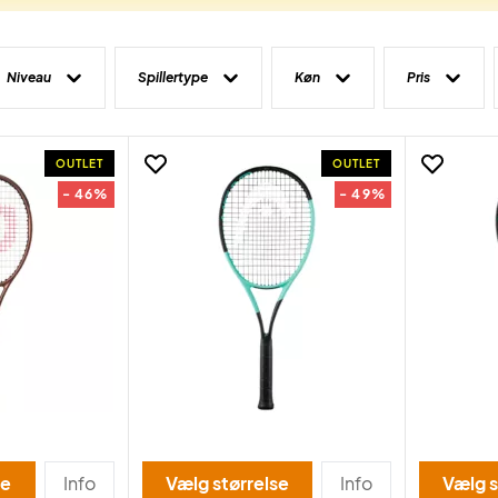
Niveau
Spillertype
Køn
Pris
OUTLET
OUTLET
- 46%
- 49%
se
Info
Vælg størrelse
Info
Vælg s