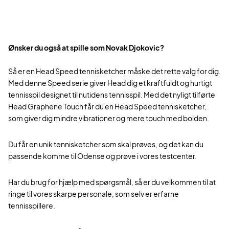
Ønsker du også at spille som Novak Djokovic?
Så er en Head Speed tennisketcher måske det rette valg for dig.
Med denne Speed serie giver Head dig et kraftfuldt og hurtigt
tennisspil designet til nutidens tennisspil. Med det nyligt tilførte
Head Graphene Touch får du en Head Speed tennisketcher,
som giver dig mindre vibrationer og mere touch med bolden.
Du får en unik tennisketcher som skal prøves, og det kan du
passende komme til Odense og prøve i vores testcenter.
Har du brug for hjælp med spørgsmål, så er du velkommen til at
ringe til vores skarpe personale, som selv er erfarne
tennisspillere.