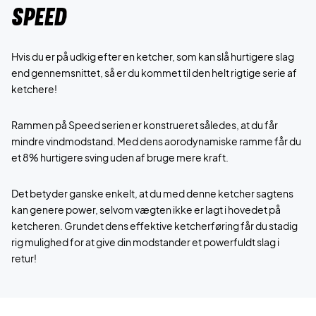
Speed
Hvis du er på udkig efter en ketcher, som kan slå hurtigere slag
end gennemsnittet, så er du kommet til den helt rigtige serie af
ketchere!
Rammen på Speed serien er konstrueret således, at du får
mindre vindmodstand. Med dens aorodynamiske ramme får du
et 8% hurtigere sving uden af bruge mere kraft.
Det betyder ganske enkelt, at du med denne ketcher sagtens
kan genere power, selvom vægten ikke er lagt i hovedet på
ketcheren. Grundet dens effektive ketcherføring får du stadig
rig mulighed for at give din modstander et powerfuldt slag i
retur!