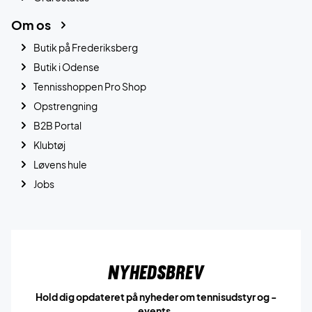
Om os
Butik på Frederiksberg
Butik i Odense
Tennisshoppen Pro Shop
Opstrengning
B2B Portal
Klubtøj
Løvens hule
Jobs
Nyhedsbrev
Hold dig opdateret på nyheder om tennisudstyr og -
events.