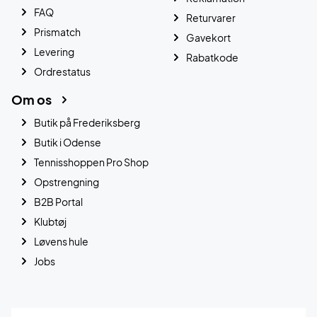
FAQ
Returvarer
Prismatch
Gavekort
Levering
Rabatkode
Ordrestatus
Om os
Butik på Frederiksberg
Butik i Odense
Tennisshoppen Pro Shop
Opstrengning
B2B Portal
Klubtøj
Løvens hule
Jobs