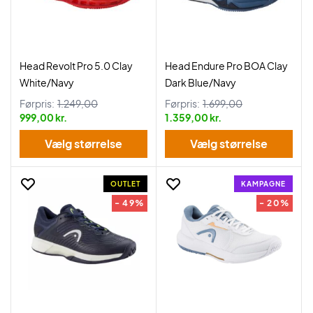
Head Revolt Pro 5.0 Clay
Head Endure Pro BOA Clay
White/Navy
Dark Blue/Navy
Førpris:
1.249,00
Førpris:
1.699,00
999,00 kr.
1.359,00 kr.
Vælg størrelse
Vælg størrelse
OUTLET
KAMPAGNE
- 49%
- 20%