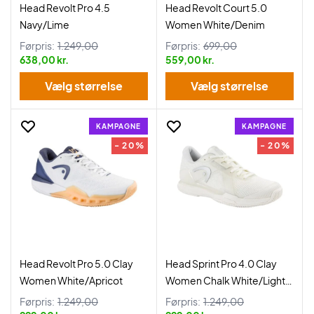
Head Revolt Pro 4.5
Head Revolt Court 5.0
Navy/Lime
Women White/Denim
Førpris:
1.249,00
Førpris:
699,00
638,00 kr.
559,00 kr.
Vælg størrelse
Vælg størrelse
KAMPAGNE
KAMPAGNE
- 20%
- 20%
Head Revolt Pro 5.0 Clay
Head Sprint Pro 4.0 Clay
Women White/Apricot
Women Chalk White/Light
Grey
Førpris:
1.249,00
Førpris:
1.249,00