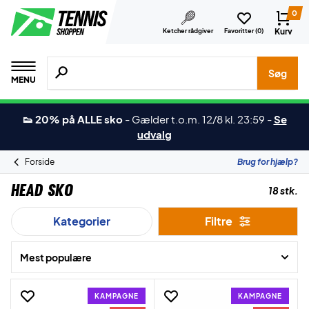
0
Kurv
Ketcher rådgiver
Favoritter (
0
)
Søg efter produkter, mærker etc.
Søg
MENU
👟 20% på ALLE sko
-
Gælder t.o.m. 12/8 kl. 23:59
-
Se
udvalg
Forside
Brug for hjælp?
Head Sko
18 stk.
Kategorier
Filtre
Mest populære
KAMPAGNE
KAMPAGNE