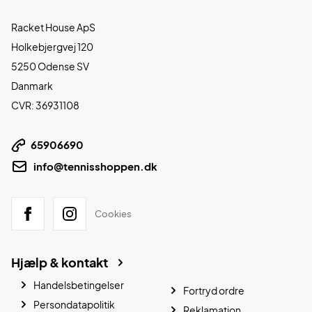
Racket House ApS
Holkebjergvej 120
5250 Odense SV
Danmark
CVR: 36931108
65906690
info@tennisshoppen.dk
Cookies
Hjælp & kontakt
Handelsbetingelser
Fortryd ordre
Persondatapolitik
Reklamation