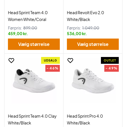
Head Sprint Team 4.0
Head Revolt Evo 2.0
Women White/Coral
White/Black
Førpris:
899,00
Førpris:
1.049,00
459,00 kr.
536,00 kr.
Vælg størrelse
Vælg størrelse
UDSALG
OUTLET
- 46%
- 49%
Head Sprint Team 4.0 Clay
Head Sprint Pro 4.0
White/Black
White/Black