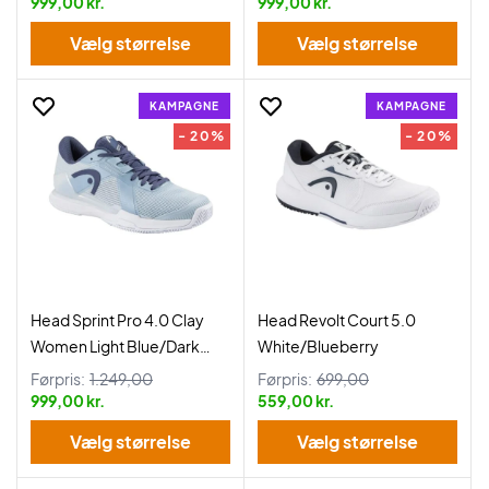
999,00 kr.
999,00 kr.
Vælg størrelse
Vælg størrelse
KAMPAGNE
KAMPAGNE
- 20%
- 20%
Head Sprint Pro 4.0 Clay
Head Revolt Court 5.0
Women Light Blue/Dark
White/Blueberry
Blue
Førpris:
1.249,00
Førpris:
699,00
999,00 kr.
559,00 kr.
Vælg størrelse
Vælg størrelse