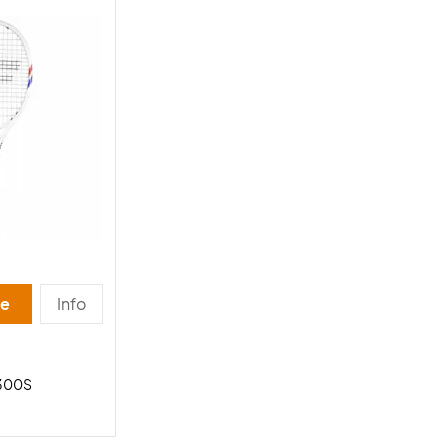
se
Info
 300S