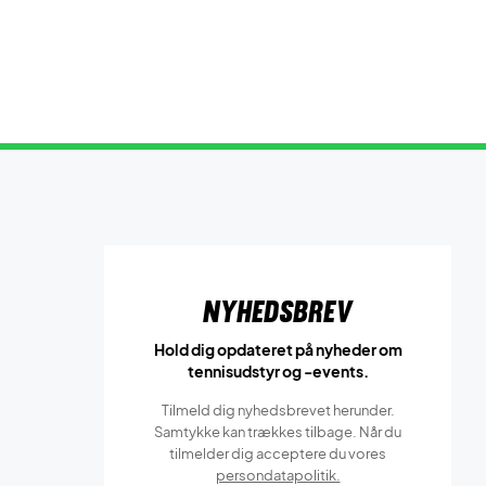
Nyhedsbrev
Hold dig opdateret på nyheder om
tennisudstyr og -events.
Tilmeld dig nyhedsbrevet herunder.
Samtykke kan trækkes tilbage. Når du
tilmelder dig acceptere du vores
persondatapolitik.