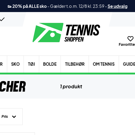
👟 20% på ALLE sko
-
Gælder t.o.m. 12/8 kl. 23:59
-
Se udvalg
Favoritter
ER
SKO
TØJ
BOLDE
TILBEHØR
OM TENNIS
GUID
tcher
1 produkt
Pris