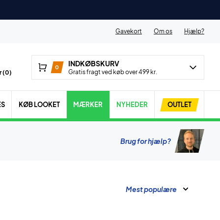
Gavekort
Om os
Hjælp?
INDKØBSKURV
0
Gratis fragt ved køb over 499 kr.
 (
0
)
ES
KØB LOOKET
MÆRKER
NYHEDER
OUTLET
Brug for hjælp?
Mest populære