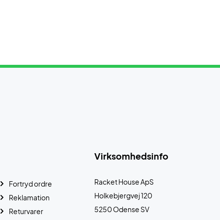
Virksomhedsinfo
Racket House ApS
Fortryd ordre
Holkebjergvej 120
Reklamation
5250 Odense SV
Returvarer