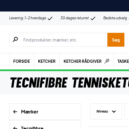
Levering: 1-2 hverdage
30 dages returret
Bedste udvalg
Søg efter produkter, mærker etc.
Søg
FORSIDE
KETCHER
KETCHER RÅDGIVER
TASK
Tecnifibre Tenniske
Mærker
Niveau
Tecnifibre