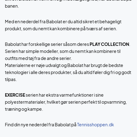
banen.
Med en nederdel fra Babolat er du altid sikret et behageligt
produkt, som du nemt kan kombinere på tværs af serien.
Babolat har forskellige serier såsom deres
PLAY COLLECTION
.
Serien har simple modeller, som du nemt kan kombinere til
outfits med tøj fra de andre serier.
Materialerne er nøje udvalgt og Babolat har brugt de bedste
teknologier i alle deres produkter, så du altid føler dig fri og godt
tilpas.
EXERCISE
serien har ekstra varmefunktioner i sine
polyestermaterialer, hvilket gør serien perfekt til opvarmning,
træning og kampe.
Find din nye nederdel fra Babolat på
Tennisshoppen.dk