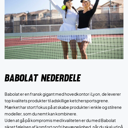
babolat nederdele
Babolat er en fransk gigant med hovedkontor i Lyon, de leverer
top kvalitets produkter til adskillige ketchersportsgrene.
Mærket har stort fokus på at skabe produkter i enkle og stilrene
modeller, som du nemt kan kombinere.
Uden at gå på kompromis med kvaliteten er du med Babolat
sikret følelsen af ​​komfort og fri bevægelighed, når du skal ud på