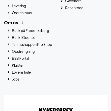
Gavekort
Levering
Rabatkode
Ordrestatus
Om os
Butik på Frederiksberg
Butik i Odense
Tennisshoppen Pro Shop
Opstrengning
B2B Portal
Klubtøj
Løvens hule
Jobs
Nyhedsbrev