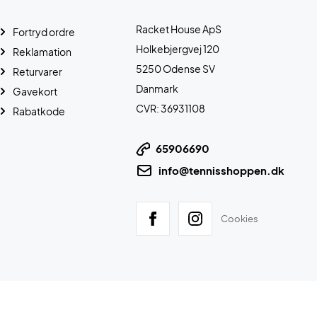
Racket House ApS
Fortryd ordre
Holkebjergvej 120
Reklamation
5250 Odense SV
Returvarer
Danmark
Gavekort
CVR: 36931108
Rabatkode
65906690
info@tennisshoppen.dk
Cookies