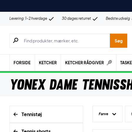
Levering: 1-2 hverdage
30 dages returret
Bedste udvalg
Søg efter produkter, mærker etc.
Søg
FORSIDE
KETCHER
KETCHER RÅDGIVER
TASK
Yonex Dame Tenniss
Tennistøj
Farve
Tennis shorts