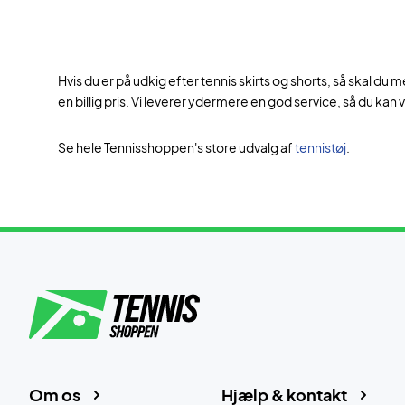
Hvis du er på udkig efter tennis skirts og shorts, så skal du
en billig pris. Vi leverer ydermere en god service, så du kan
Se hele Tennisshoppen's store udvalg af
tennistøj
.
Om os
Hjælp & kontakt