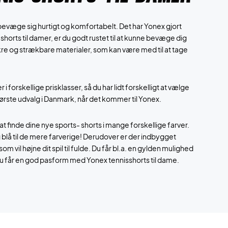
ne bevæge sig hurtigt og komfortabelt. Det har Yonex gjort
shorts til damer, er du godt rustet til at kunne bevæge dig
re og strækbare materialer, som kan være med til at tage
r i forskellige prisklasser, så du har lidt forskelligt at vælge
rste udvalg i Danmark, når det kommer til Yonex.
t finde dine nye sports- shorts i mange forskellige farver.
og blå til de mere farverige! Derudover er der indbygget
m vil højne dit spil til fulde. Du får bl.a. en gylden mulighed
a du får en god pasform med Yonex tennisshorts til dame.