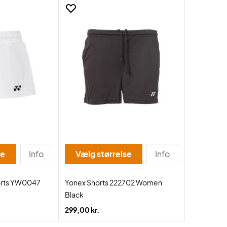
se
Info
Vælg størrelse
Info
rts YW0047
Yonex Shorts 222702 Women
Black
299,00 kr.