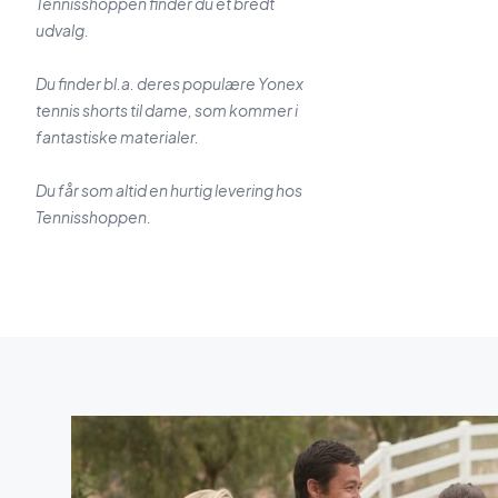
Tennisshoppen finder du et bredt
udvalg.
Du finder bl.a. deres populære Yonex
tennis shorts til dame, som kommer i
fantastiske materialer.
Du får som altid en hurtig levering hos
Tennisshoppen.