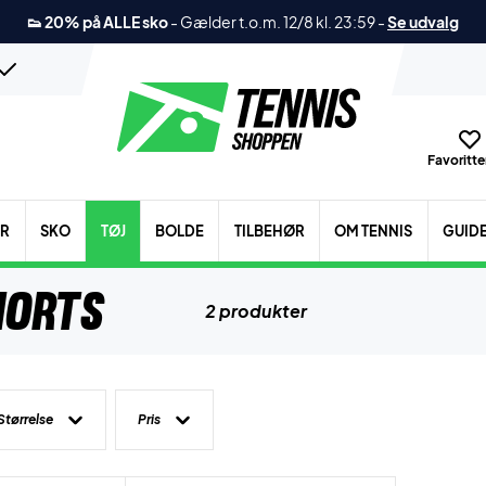
👟 20% på ALLE sko
-
Gælder t.o.m. 12/8 kl. 23:59
-
Se udvalg
Favoritter
ER
SKO
TØJ
BOLDE
TILBEHØR
OM TENNIS
GUID
horts
2 produkter
Størrelse
Pris