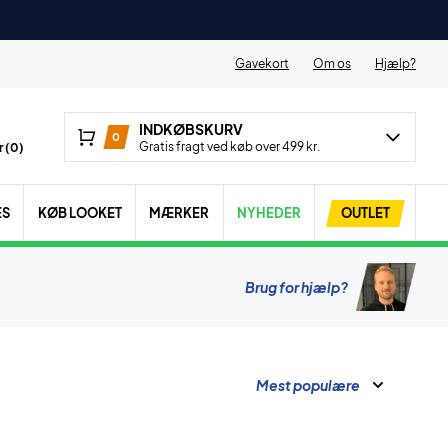
Gavekort
Om os
Hjælp?
INDKØBSKURV
0
Gratis fragt ved køb over 499 kr.
 (
0
)
ES
KØB LOOKET
MÆRKER
NYHEDER
OUTLET
Brug for hjælp?
Mest populære