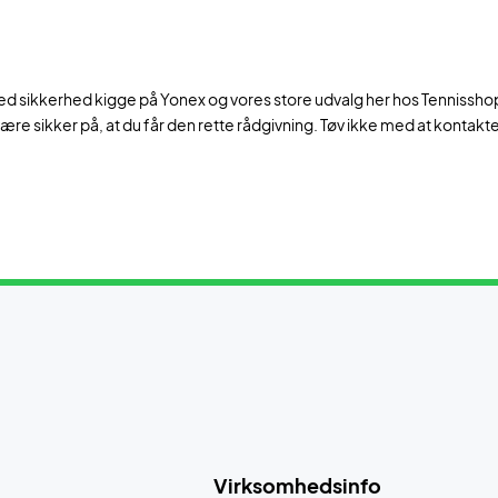
 med sikkerhed kigge på Yonex og vores store udvalg her hos Tennisshopp
 være sikker på, at du får den rette rådgivning. Tøv ikke med at kontak
Virksomhedsinfo