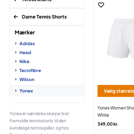
Dame Tennis Shorts
Mærker
Adidas
Head
Nike
Tecnifibre
Wilson
Yonex
Vælg størrel
Yonex Women Sho
Yonex er særdeles skarpe til at
White
fremstille tennisshorts til den
349,00 kr.
kvindelige tennisspiller, og hos