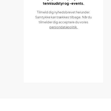
tennisudstyr og -events.
Tilmeld dig nyhedsbrevet herunder.
Samtykke kan trækkes tilbage. Når du
tilmelder dig acceptere du vores
persondatapolitik.