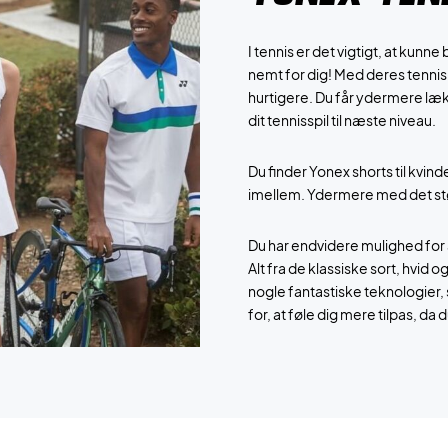
I tennis er det vigtigt, at kun
nemt for dig! Med deres tennis 
hurtigere. Du får ydermere læk
dit tennisspil til næste niveau.
Du finder Yonex shorts til kvinde
imellem. Ydermere med det stø
Du har endvidere mulighed for a
Alt fra de klassiske sort, hvid 
nogle fantastiske teknologier, so
for, at føle dig mere tilpas, d