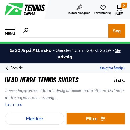
0
Kurv
Ketcher rådgiver
Favoritter (
0
)
Søg efter produkter, mærker etc.
Søg
MENU
👟 20% på ALLE sko
-
Gælder t.o.m. 12/8 kl. 23:59
-
Se
udvalg
Forside
Brug for hjælp?
Head Herre Tennis Shorts
11 stk.
Tennisshoppen har et bredt udvalg af tennis shorts til herre. Du finder
derfor noget til enhver smag.
Læs mere
Shortsene er perfekte til at spille tennis i. Find inspiration til dit næste
Mærker
Filtre
køb på Tennisshoppen blandt vores store udvalg!