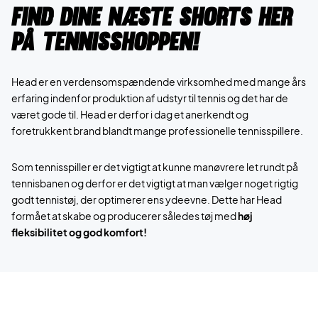
Find dine næste shorts her
på Tennisshoppen!
Head er en verdensomspændende virksomhed med mange års
erfaring indenfor produktion af udstyr til tennis og det har de
været gode til. Head er derfor i dag et anerkendt og
foretrukkent brand blandt mange professionelle tennisspillere.
Som tennisspiller er det vigtigt at kunne manøvrere let rundt på
tennisbanen og derfor er det vigtigt at man vælger noget rigtig
godt tennistøj, der optimerer ens ydeevne. Dette har Head
formået at skabe og producerer således tøj med
høj
fleksibilitet og god komfort!