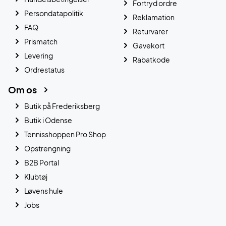
Fortryd ordre
Persondatapolitik
Reklamation
FAQ
Returvarer
Prismatch
Gavekort
Levering
Rabatkode
Ordrestatus
Om os
Butik på Frederiksberg
Butik i Odense
Tennisshoppen Pro Shop
Opstrengning
B2B Portal
Klubtøj
Løvens hule
Jobs