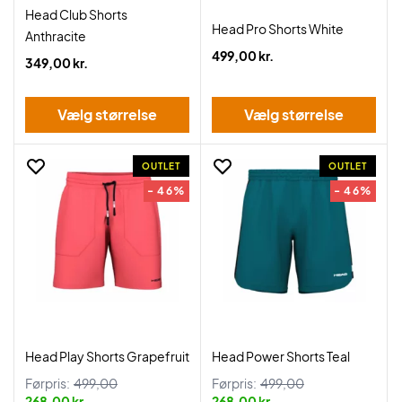
Head Club Shorts
Head Pro Shorts White
Anthracite
499,00 kr.
349,00 kr.
Vælg størrelse
Vælg størrelse
OUTLET
OUTLET
- 46%
- 46%
Head Play Shorts Grapefruit
Head Power Shorts Teal
Førpris:
499,00
Førpris:
499,00
268,00 kr.
268,00 kr.