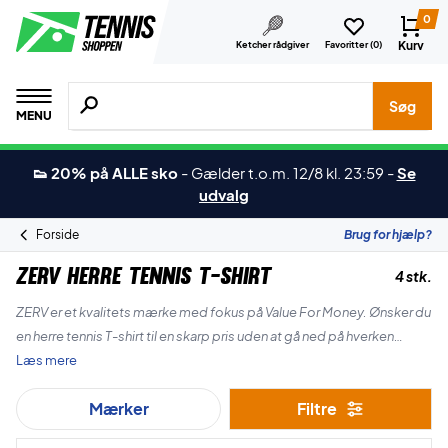
0
Kurv
Ketcher rådgiver
Favoritter (
0
)
Søg efter produkter, mærker etc.
Søg
MENU
👟 20% på ALLE sko
-
Gælder t.o.m. 12/8 kl. 23:59
-
Se
udvalg
Forside
Brug for hjælp?
ZERV Herre Tennis T-shirt
4 stk.
ZERV er et kvalitets mærke med fokus på Value For Money. Ønsker du
en herre tennis T-shirt til en skarp pris uden at gå ned på hverken
kvalitet eller komfort? Så tjek udvalget i dag!
Læs mere
Mærker
Filtre