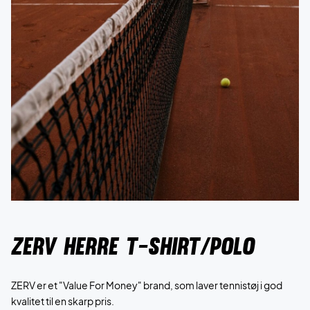
zerv herre t-shirt/polo
ZERV er et "Value For Money" brand, som laver tennistøj i god
kvalitet til en skarp pris.