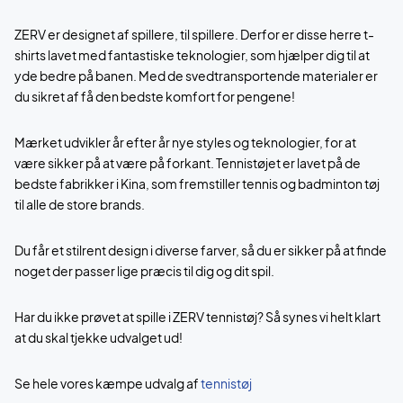
ZERV er designet af spillere, til spillere. Derfor er disse herre t-
shirts lavet med fantastiske teknologier, som hjælper dig til at
yde bedre på banen. Med de svedtransportende materialer er
du sikret af få den bedste komfort for pengene!
Mærket udvikler år efter år nye styles og teknologier, for at
være sikker på at være på forkant. Tennistøjet er lavet på de
bedste fabrikker i Kina, som fremstiller tennis og badminton tøj
til alle de store brands.
Du får et stilrent design i diverse farver, så du er sikker på at finde
noget der passer lige præcis til dig og dit spil.
Har du ikke prøvet at spille i ZERV tennistøj? Så synes vi helt klart
at du skal tjekke udvalget ud!
Se hele vores kæmpe udvalg af
tennistøj