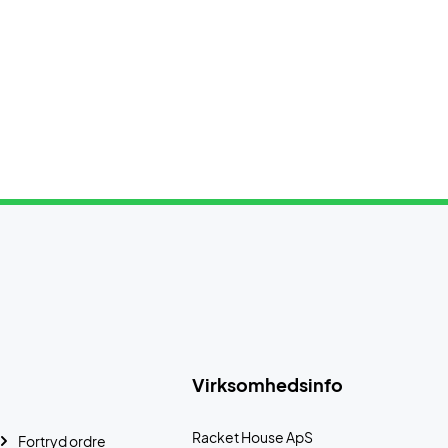
Virksomhedsinfo
Racket House ApS
Fortryd ordre