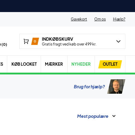
Gavekort
Om os
Hjælp?
INDKØBSKURV
0
Gratis fragt ved køb over 499 kr.
 (
0
)
ES
KØB LOOKET
MÆRKER
NYHEDER
OUTLET
Brug for hjælp?
Mest populære