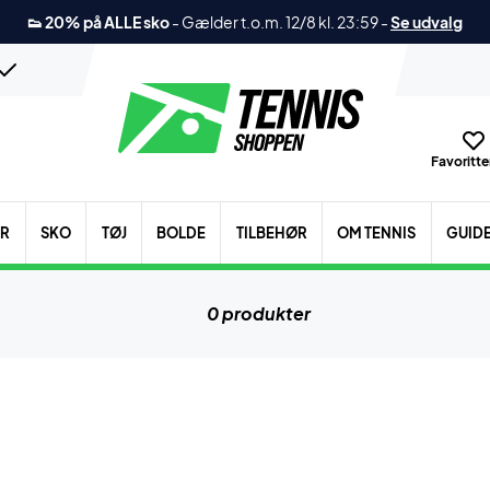
👟 20% på ALLE sko
-
Gælder t.o.m. 12/8 kl. 23:59
-
Se udvalg
Favoritter
ER
SKO
TØJ
BOLDE
TILBEHØR
OM TENNIS
GUID
0 produkter