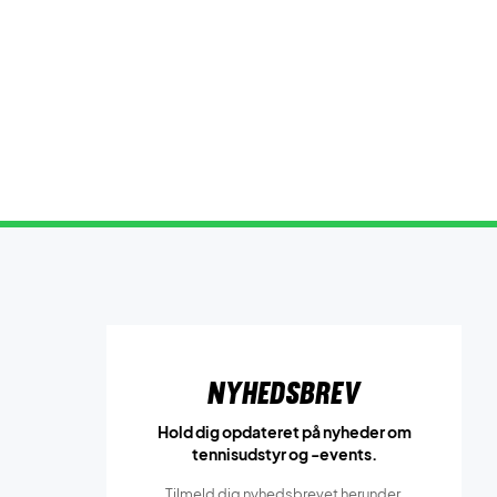
Nyhedsbrev
Hold dig opdateret på nyheder om
tennisudstyr og -events.
Tilmeld dig nyhedsbrevet herunder.