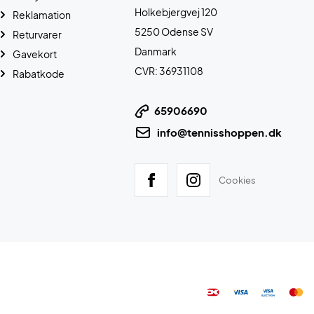
Holkebjergvej 120
Reklamation
5250 Odense SV
Returvarer
Danmark
Gavekort
CVR: 36931108
Rabatkode
65906690
info@tennisshoppen.dk
Cookies