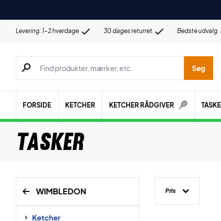
Levering: 1-2 hverdage
30 dages returret
Bedste udvalg
Søg efter produkter, mærker etc.
Søg
FORSIDE
KETCHER
KETCHER RÅDGIVER
TASK
Tasker
WIMBLEDON
Pris
Ketcher