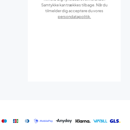
Samtykke kan trækkes tilbage. Når du
tilmelder dig acceptere du vores
persondatapolitik.