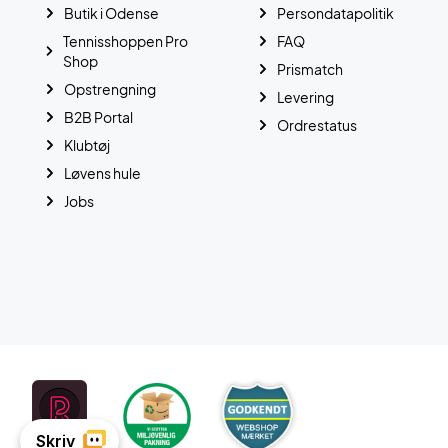
Butik i Odense
Persondatapolitik
Tennisshoppen Pro
FAQ
Shop
Prismatch
Opstrengning
Levering
B2B Portal
Ordrestatus
Klubtøj
Løvens hule
Jobs