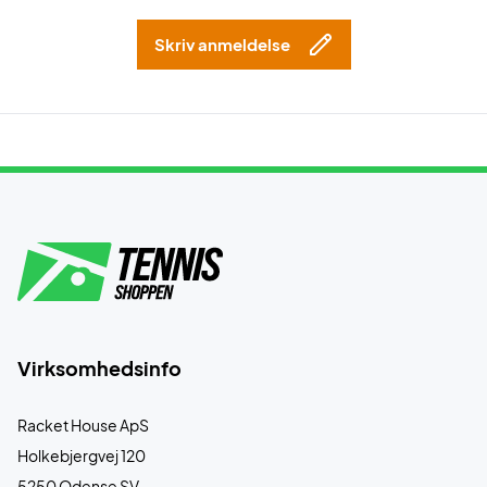
Skriv anmeldelse
Virksomhedsinfo
Racket House ApS
Holkebjergvej 120
5250 Odense SV