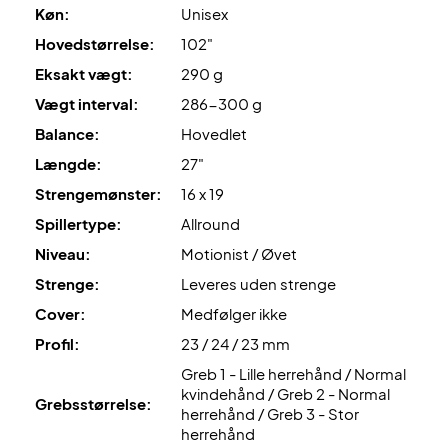
Køn:
Unisex
Ekspertrådgivning
: Til denne ketcher anbefaler vi en
Hovedstørrelse:
102"
opstrengning med Babolat RPM Blast og 24 kg.
Eksakt vægt:
290 g
Leveres
uden cover
!
Vægt interval:
286-300 g
Balance:
Hovedlet
Længde:
27"
Strengemønster:
16 x 19
Spillertype:
Allround
Niveau:
Motionist / Øvet
Strenge:
Leveres uden strenge
Cover:
Medfølger ikke
Profil:
23 / 24 / 23 mm
Greb 1 - Lille herrehånd / Normal
kvindehånd / Greb 2 - Normal
Grebsstørrelse:
herrehånd / Greb 3 - Stor
herrehånd