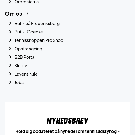
Ordrestatus
Om os
Butik på Frederiksberg
Butik i Odense
Tennisshoppen Pro Shop
Opstrengning
B2B Portal
Klubtøj
Løvens hule
Jobs
Nyhedsbrev
Hold dig opdateret på nyheder om tennisudstyr og -