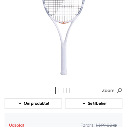
Zoom
Om produktet
Se tilbehør
Udsolgt
Førpris:
1.399,00 kr.