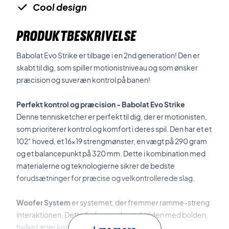
Cool design
PRODUKTBESKRIVELSE
Babolat Evo Strike er tilbage i en 2nd generation! Den er
skabt til dig, som spiller motionistniveau og som ønsker
præcision og suveræn kontrol på banen!
Perfekt kontrol og præcision - Babolat Evo Strike
Denne tennisketcher er perfekt til dig, der er motionisten,
som prioriterer kontrol og komfort i deres spil. Den har et et
102" hoved, et 16x19 strengmønster, en vægt på 290 gram
og et balancepunkt på 320 mm. Dette i kombination med
materialerne og teknologierne sikrer de bedste
forudsætninger for præcise og velkontrollerede slag.
Woofer System
er systemet, der fremmer ramme-streng
interaktionen. Dette forlænger kontakttiden med bolden,
hvilket øger kontrollen og komforten.