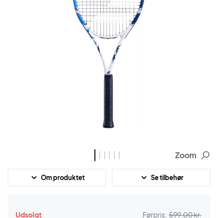
Zoom
Om produktet
Se tilbehør
Udsolgt
Førpris:
599,00 kr.