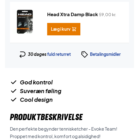
Head Xtra Damp Black
59,00
kr.
Læg i kurv
30 dages
fuld returret
Betalingsmidler
God kontrol
Suveræn føling
Cool design
PRODUKTBESKRIVELSE
Den perfekte begynder tennisketcher - Evoke Team!
Proppet med kontrol, komfort og alsidighed!