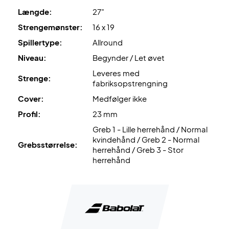
Længde:
27"
Strengemønster:
16 x 19
Spillertype:
Allround
Niveau:
Begynder / Let øvet
Leveres med
Strenge:
fabriksopstrengning
Cover:
Medfølger ikke
Profil:
23 mm
Greb 1 - Lille herrehånd / Normal
kvindehånd / Greb 2 - Normal
Grebsstørrelse:
herrehånd / Greb 3 - Stor
herrehånd