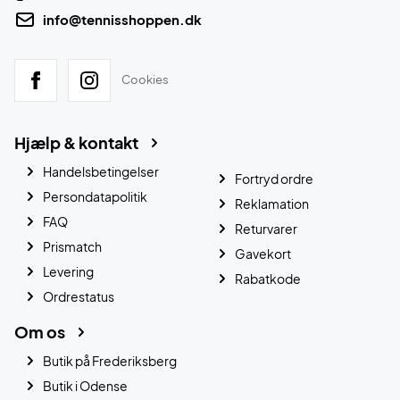
info@tennisshoppen.dk
Cookies
Hjælp & kontakt
Handelsbetingelser
Fortryd ordre
Persondatapolitik
Reklamation
FAQ
Returvarer
Prismatch
Gavekort
Levering
Rabatkode
Ordrestatus
Om os
Butik på Frederiksberg
Butik i Odense