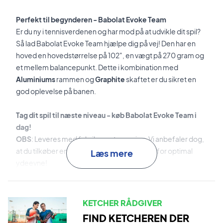
Perfekt til begynderen - Babolat Evoke Team
Er du ny i tennisverdenen og har mod på at udvikle dit spil?
Så lad Babolat Evoke Team hjælpe dig på vej! Den har en
hoved en hovedstørrelse på 102", en vægt på 270 gram og
et mellem balancepunkt. Dette i kombination med
Aluminiums
rammen og
Graphite
skaftet er du sikret en
god oplevelse på banen.
Tag dit spil til næste niveau - køb Babolat Evoke Team i
dag!
OBS
: Leveres med fabriksopstrengning. Vi anbefaler dog,
at du tilkøber en professionel opstrengning for optimal
Læs mere
ydeevne!
Ekspertrådgivning
: Til denne ketcher anbefaler vi en
opstrengning med Babolat RPM Blast og 24 kg.
KETCHER RÅDGIVER
FIND KETCHEREN DER
Leveres
uden cover
!