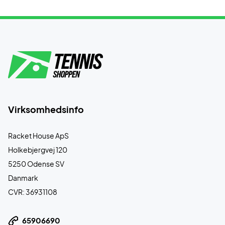
Virksomhedsinfo
Racket House ApS
Holkebjergvej 120
5250 Odense SV
Danmark
CVR: 36931108
65906690