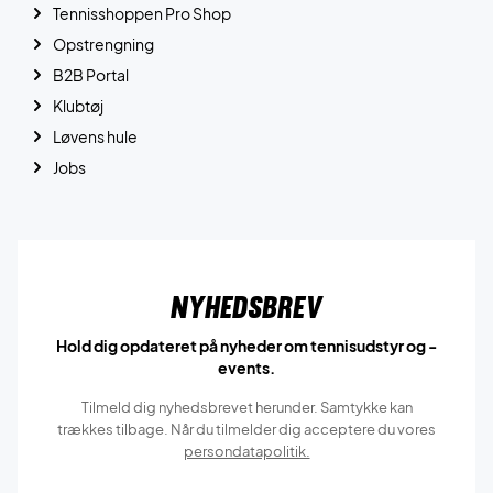
Tennisshoppen Pro Shop
Opstrengning
B2B Portal
Klubtøj
Løvens hule
Jobs
Nyhedsbrev
Hold dig opdateret på nyheder om tennisudstyr og -
events.
Tilmeld dig nyhedsbrevet herunder. Samtykke kan
trækkes tilbage. Når du tilmelder dig acceptere du vores
persondatapolitik.