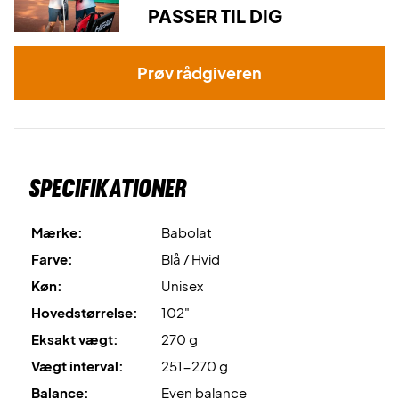
PASSER TIL DIG
Prøv rådgiveren
Specifikationer
Mærke:
Babolat
Farve:
Blå / Hvid
Køn:
Unisex
Hovedstørrelse:
102"
Eksakt vægt:
270 g
Vægt interval:
251-270 g
Balance:
Even balance