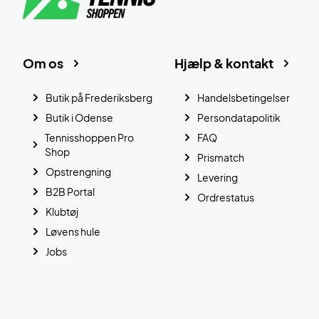
Om os
Hjælp & kontakt
Butik på Frederiksberg
Handelsbetingelser
Butik i Odense
Persondatapolitik
Tennisshoppen Pro
FAQ
Shop
Prismatch
Opstrengning
Levering
B2B Portal
Ordrestatus
Klubtøj
Løvens hule
Jobs