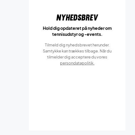
Nyhedsbrev
Hold dig opdateret på nyheder om
tennisudstyr og -events.
Tilmeld dig nyhedsbrevet herunder.
Samtykke kan trækkes tilbage. Når du
tilmelder dig acceptere du vores
persondatapolitik.