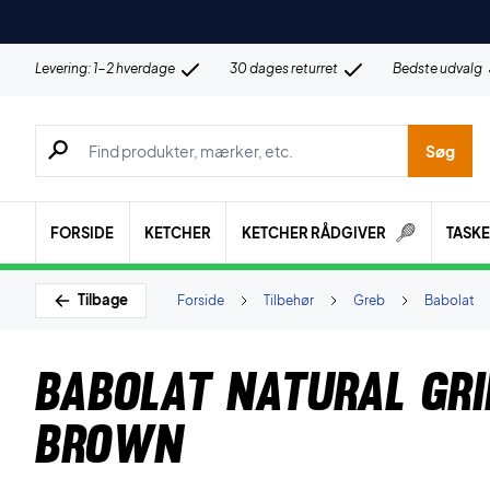
Levering: 1-2 hverdage
30 dages returret
Bedste udvalg
Søg efter produkter, mærker etc.
Søg
FORSIDE
KETCHER
KETCHER RÅDGIVER
TASK
Tilbage
Forside
Tilbehør
Greb
Babolat
Babolat Natural Gri
Brown