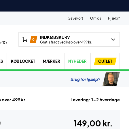
Gavekort
Om os
Hjælp?
INDKØBSKURV
0
Gratis fragt ved køb over 499 kr.
 (
0
)
ES
KØB LOOKET
MÆRKER
NYHEDER
OUTLET
Brug for hjælp?
 over 499 kr.
Levering: 1-2 hverdage
149,00 kr.
)