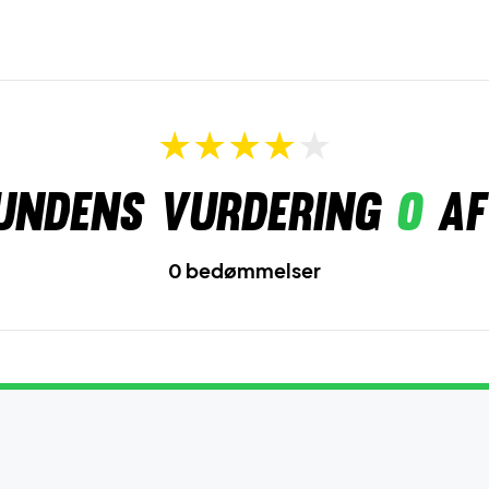
undens vurdering
0
af
0 bedømmelser