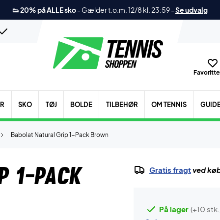
👟 20% på ALLE sko
-
Gælder t.o.m. 12/8 kl. 23:59
-
Se udvalg
Favoritter
ER
SKO
TØJ
BOLDE
TILBEHØR
OM TENNIS
GUID
Babolat Natural Grip 1-Pack Brown
p 1-Pack
Gratis fragt
ved køb
På lager
(+10 stk.