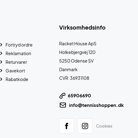
Virksomhedsinfo
Racket House ApS
Fortryd ordre
Holkebjergvej 120
Reklamation
5250 Odense SV
Returvarer
Danmark
Gavekort
CVR: 36931108
Rabatkode
65906690
info@tennisshoppen.dk
Cookies