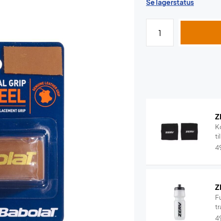
Se lagerstatus
Z
K
ti
4
Z
F
tr
4