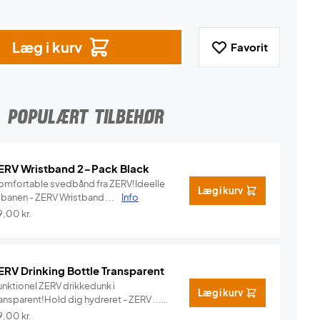
Læg i kurv
Favorit
POPULÆRT TILBEHØR
ERV Wristband 2-Pack Black
omfortable svedbånd fra ZERV!Ideelle
Læg i kurv
l banen - ZERV Wristband ...
Info
9,00
kr.
ERV Drinking Bottle Transparent
unktionel ZERV drikkedunk i
Læg i kurv
ansparent!Hold dig hydreret - ZERV ...
Info
9,00
kr.