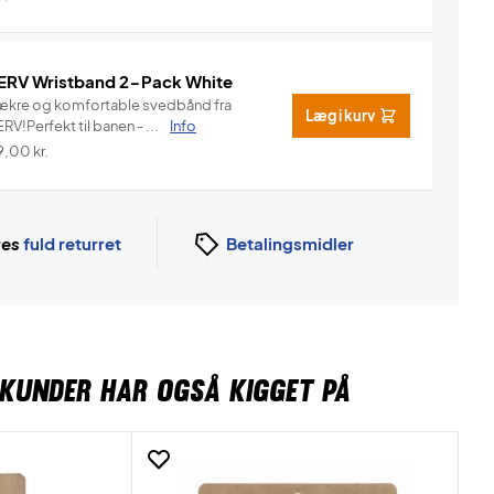
ERV Wristband 2-Pack White
ækre og komfortable svedbånd fra
Læg i kurv
RV!Perfekt til banen - ...
Info
9,00
kr.
ges
fuld returret
Betalingsmidler
KUNDER HAR OGSÅ KIGGET PÅ