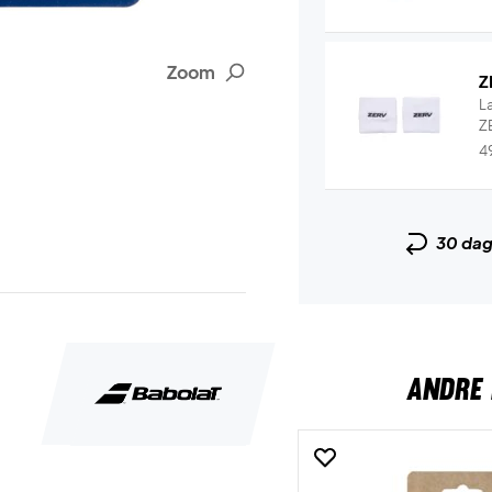
Zoom
Z
L
ZE
4
30 da
ANDRE 