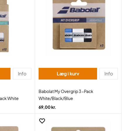
Info
Læg i kurv
Info
Babolat My Overgrip 3-Pack
Pack White
White/Black/Blue
69,00 kr.