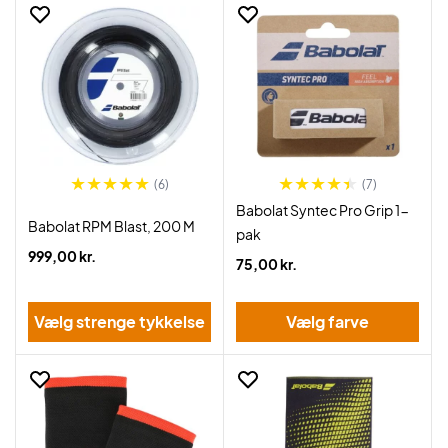
(6)
(7)
Babolat Syntec Pro Grip 1-
Babolat RPM Blast, 200 M
pak
999,00 kr.
75,00 kr.
Vælg strenge tykkelse
Vælg farve