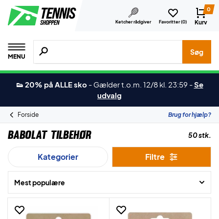
0
Kurv
Ketcher rådgiver
Favoritter (
0
)
Søg efter produkter, mærker etc.
Søg
MENU
👟 20% på ALLE sko
-
Gælder t.o.m. 12/8 kl. 23:59
-
Se
udvalg
Forside
Brug for hjælp?
Babolat Tilbehør
50 stk.
Kategorier
Filtre
Mest populære