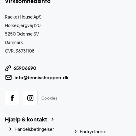
Virksomhedsinfo
Racket House ApS
Holkebjergvej 120
5250 Odense SV
Danmark
CVR: 36931108
65906690
info@tennisshoppen.dk
Cookies
Hjælp & kontakt
Handelsbetingelser
Fortryd ordre