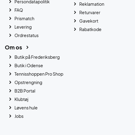
Persondatapolitik
Reklamation
FAQ
Returvarer
Prismatch
Gavekort
Levering
Rabatkode
Ordrestatus
Om os
Butik på Frederiksberg
Butik i Odense
Tennisshoppen Pro Shop
Opstrengning
B2B Portal
Klubtøj
Løvens hule
Jobs