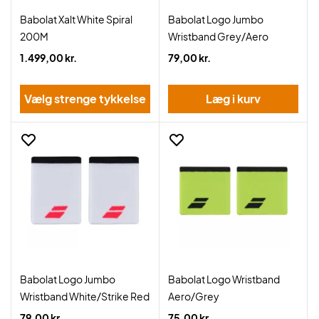
Babolat Xalt White Spiral
Babolat Logo Jumbo
200M
Wristband Grey/Aero
1.499,00 kr.
79,00 kr.
Vælg strenge tykkelse
Læg i kurv
Babolat Logo Jumbo
Babolat Logo Wristband
Wristband White/Strike Red
Aero/Grey
79,00 kr.
75,00 kr.