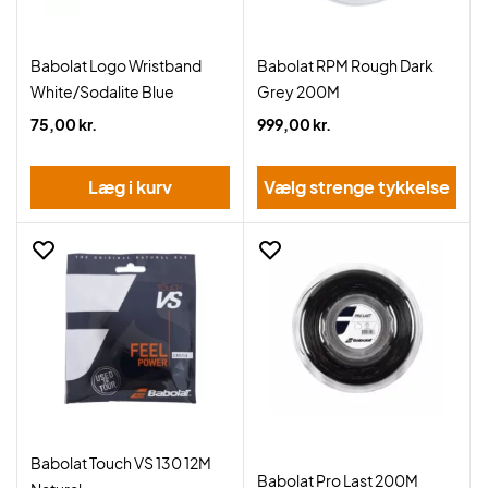
Babolat Logo Wristband
Babolat RPM Rough Dark
White/Sodalite Blue
Grey 200M
75,00 kr.
999,00 kr.
Læg i kurv
Vælg strenge tykkelse
Babolat Touch VS 130 12M
Babolat Pro Last 200M