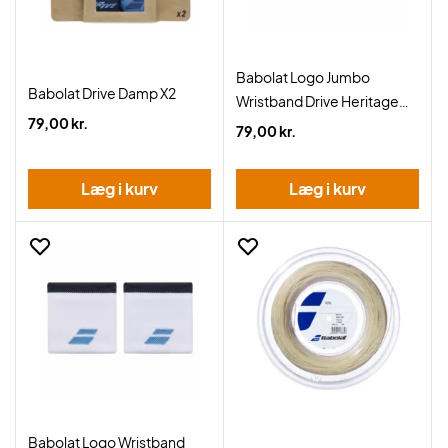
Babolat Logo Jumbo
Babolat Drive Damp X2
Wristband Drive Heritage
79,00 kr.
Blue
79,00 kr.
Læg i kurv
Læg i kurv
Babolat Logo Wristband