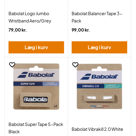
Babolat Logo Jumbo
Babolat Balancer Tape 3-
Wristband Aero/Grey
Pack
79,00 kr.
99,00 kr.
Læg i kurv
Læg i kurv
Babolat Super Tape 5-Pack
Babolat Vibrakill 2.0 White
Black