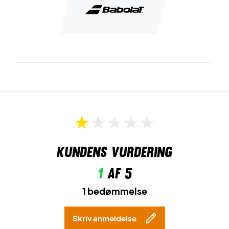
Kundens vurdering
1
af 5
1 bedømmelse
Skriv anmeldelse