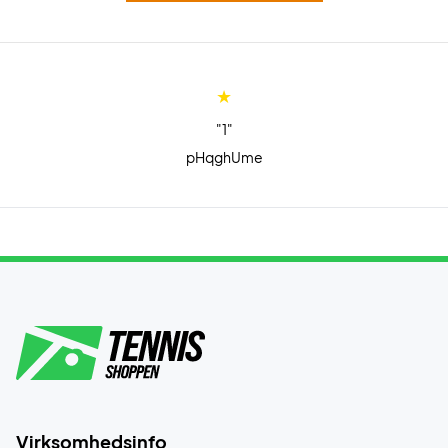
"1"
pHqghUme
Virksomhedsinfo