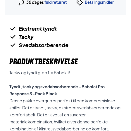
30 dages
fuld returret
Betalingsmidler
Ekstremt tyndt
Tacky
Svedabsorberende
PRODUKTBESKRIVELSE
Tacky og tyndt greb fra Babolat!
Tyndt, tacky og svedabsorberende - Babolat Pro
Response 3-Pack Black
Denne pakke overgrip er perfekt til den kompromisløse
spiller. Det er tyndt, tacky, ekstremt svedabsorberende og
komfortabelt. Det er lavet af en suveræn
materialekombination, hvilket giver denne perfekte
kombination af klistre, svedabsorbering og komfort.