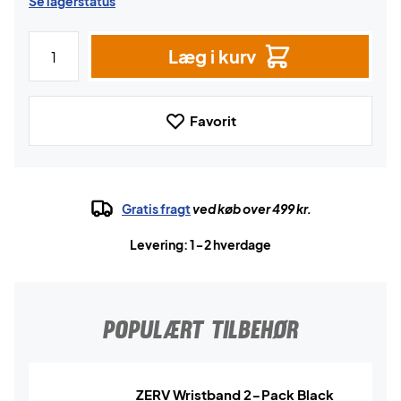
Se lagerstatus
Læg i kurv
Favorit
Gratis fragt
ved køb over 499 kr.
Levering: 1-2 hverdage
POPULÆRT TILBEHØR
ZERV Wristband 2-Pack Black