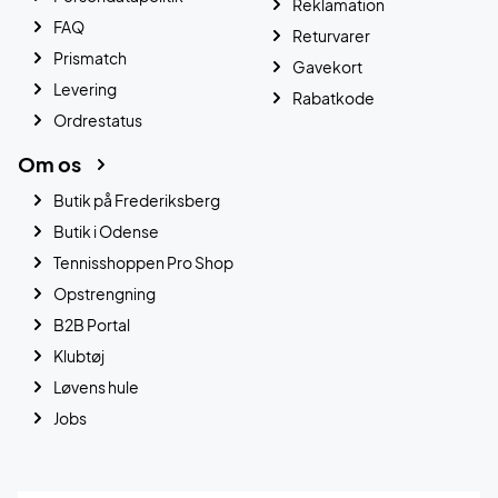
Reklamation
FAQ
Returvarer
Prismatch
Gavekort
Levering
Rabatkode
Ordrestatus
Om os
Butik på Frederiksberg
Butik i Odense
Tennisshoppen Pro Shop
Opstrengning
B2B Portal
Klubtøj
Løvens hule
Jobs