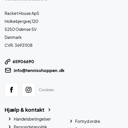
Racket House ApS
Holkebjergvej 120
5250 Odense SV
Danmark
CVR: 36931108
65906690
info@tennisshoppen.dk
Cookies
Hjælp & kontakt
Handelsbetingelser
Fortryd ordre
Persondatapolitik