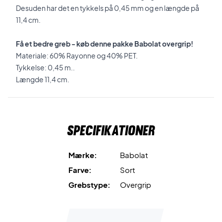
Desuden har det en tykkels på 0,45 mm og en længde på
11,4 cm.
Få et bedre greb - køb denne pakke Babolat overgrip!
Materiale: 60% Rayonne og 40% PET.
Tykkelse: 0,45 m..
Længde 11,4 cm.
Specifikationer
Mærke:
Babolat
Farve:
Sort
Grebstype:
Overgrip