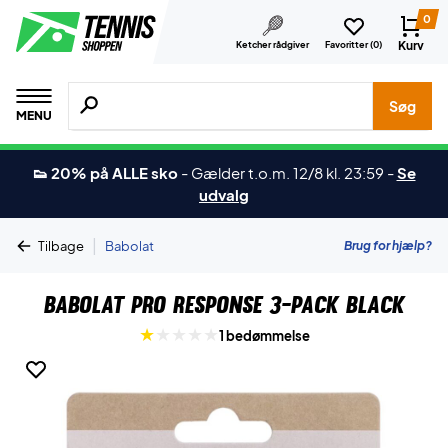
0
Kurv
Ketcher rådgiver
Favoritter (
0
)
Søg efter produkter, mærker etc.
Søg
MENU
👟 20% på ALLE sko
-
Gælder t.o.m. 12/8 kl. 23:59
-
Se
udvalg
|
Brug for hjælp?
Tilbage
Babolat
Babolat Pro Response 3-Pack Black
1 bedømmelse