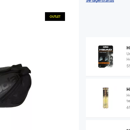
Se lagerstatus
OUTLET
H
U
5
H
H
t
6