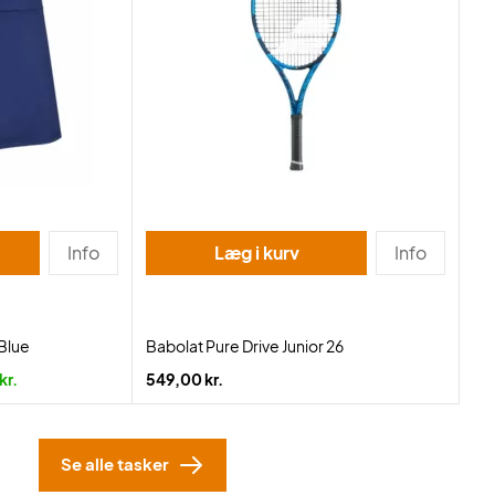
Info
Læg i kurv
Info
 Blue
Babolat Pure Drive Junior 26
kr.
549,00 kr.
Se alle tasker