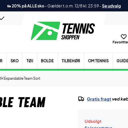
👟 20% på ALLE sko
-
Gælder t.o.m. 12/8 kl. 23:59
-
Se udvalg
Favoritter
ER
SKO
TØJ
BOLDE
TILBEHØR
OM TENNIS
GUID
RH Expandable Team Sort
ble Team
Gratis fragt
ved køb
Udsolgt