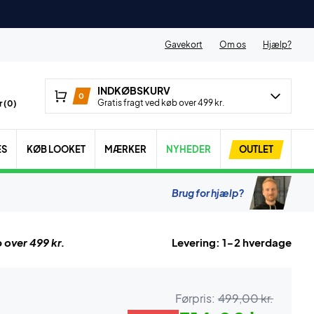
Gavekort
Om os
Hjælp?
INDKØBSKURV
0
Gratis fragt ved køb over 499 kr.
 (
0
)
ES
KØB LOOKET
MÆRKER
NYHEDER
OUTLET
Brug for hjælp?
 over 499 kr.
Levering: 1-2 hverdage
Førpris:
499,00 kr.