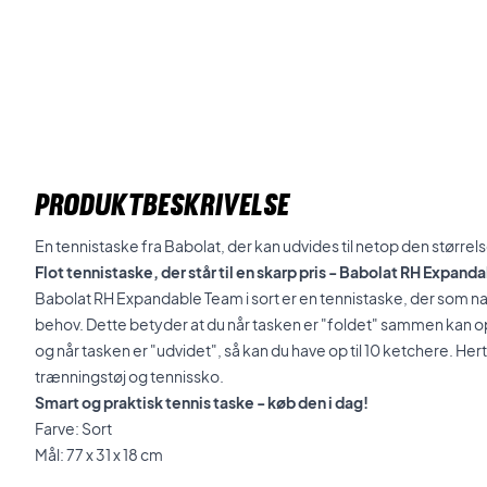
PRODUKTBESKRIVELSE
En tennistaske fra Babolat, der kan udvides til netop den størrel
Flot tennistaske, der står til en skarp pris - Babolat RH Expand
Babolat RH Expandable Team i sort er en tennistaske, der som nav
behov. Dette betyder at du når tasken er "foldet" sammen kan op
og når tasken er "udvidet", så kan du have op til 10 ketchere. Hertil 
trænningstøj og tennissko.
Smart og praktisk tennis taske - køb den i dag!
Farve: Sort
Mål: 77 x 31 x 18 cm