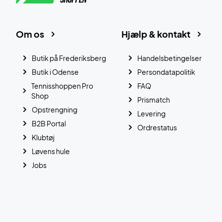
Om os
Hjælp & kontakt
Butik på Frederiksberg
Handelsbetingelser
Butik i Odense
Persondatapolitik
Tennisshoppen Pro
FAQ
Shop
Prismatch
Opstrengning
Levering
B2B Portal
Ordrestatus
Klubtøj
Løvens hule
Jobs