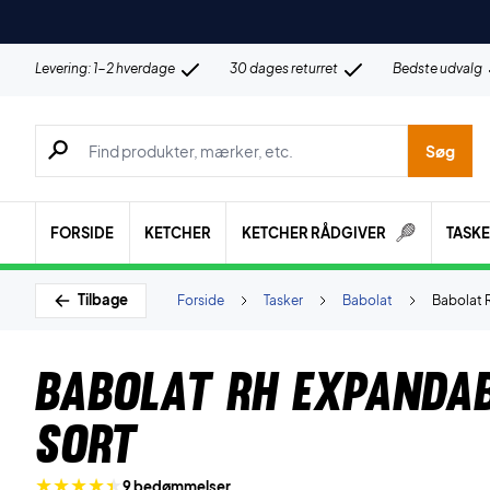
Levering: 1-2 hverdage
30 dages returret
Bedste udvalg
Søg efter produkter, mærker etc.
Søg
FORSIDE
KETCHER
KETCHER RÅDGIVER
TASK
Tilbage
Forside
Tasker
Babolat
Babolat 
Babolat RH Expanda
Sort
9 bedømmelser