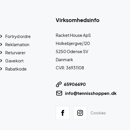
Virksomhedsinfo
Racket House ApS
Fortryd ordre
Holkebjergvej 120
Reklamation
5250 Odense SV
Returvarer
Danmark
Gavekort
CVR: 36931108
Rabatkode
65906690
info@tennisshoppen.dk
Cookies