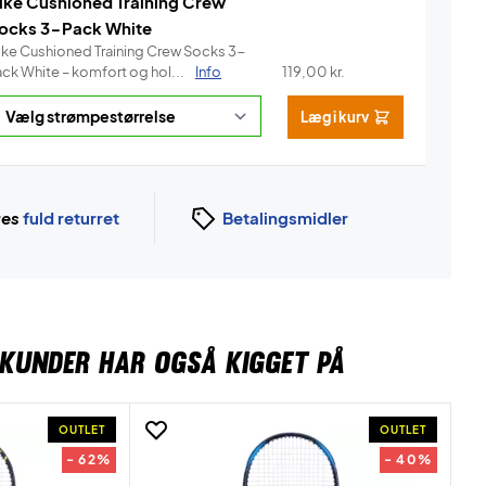
ike Cushioned Training Crew
ocks 3-Pack White
ike Cushioned Training Crew Socks 3-
ack White – komfort og hol...
Info
119,00
kr.
Læg i kurv
ges
fuld returret
Betalingsmidler
KUNDER HAR OGSÅ KIGGET PÅ
OUTLET
OUTLET
- 62%
- 40%