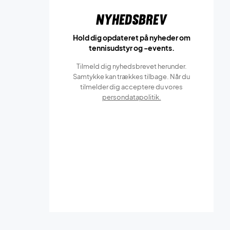
Nyhedsbrev
Hold dig opdateret på nyheder om
tennisudstyr og -events.
Tilmeld dig nyhedsbrevet herunder.
Samtykke kan trækkes tilbage. Når du
tilmelder dig acceptere du vores
persondatapolitik.