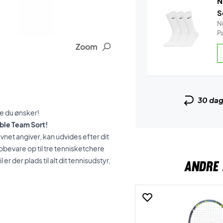
N
S
N
P
Zoom
30 da
se du ønsker!
able Team Sort!
net angiver, kan udvides efter dit
bevare op til tre tennisketchere
er der plads til alt dit tennisudstyr,
ANDRE 