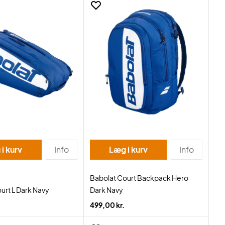
i kurv
Info
Læg i kurv
Info
Babolat Court Backpack Hero
urt L Dark Navy
Dark Navy
499,00 kr.