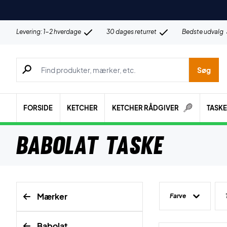
Levering: 1-2 hverdage
30 dages returret
Bedste udvalg
Søg efter produkter, mærker etc.
Søg
FORSIDE
KETCHER
KETCHER RÅDGIVER
TASK
Babolat Taske
Mærker
Farve
Babolat