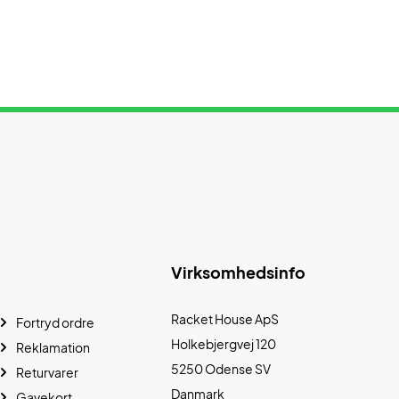
Virksomhedsinfo
Racket House ApS
Fortryd ordre
Holkebjergvej 120
Reklamation
5250 Odense SV
Returvarer
Danmark
Gavekort