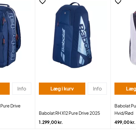
Info
Læg i kurv
Info
Læg 
Pure Drive
Babolat Pu
Babolat RH X12 Pure Drive 2025
Hvid/Rød
1.299,00 kr.
499,00 kr.