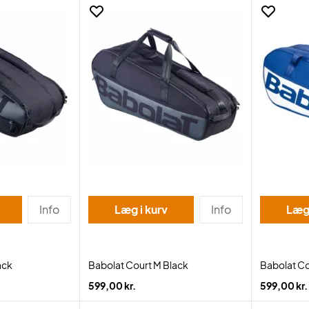
Info
Læg i kurv
Info
Læg 
ack
Babolat Court M Black
Babolat Co
599,00 kr.
599,00 kr.