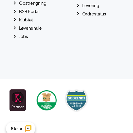
Opstrengning
Levering
B2B Portal
Ordrestatus
Klubtøj
Løvens hule
Jobs