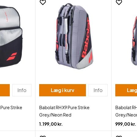
Info
Læg i kurv
Info
Læg 
Pure Strike
Babolat RH X9 Pure Strike
Babolat RH
Grey/Neon Red
Grey/Neo
1.199,00 kr.
999,00 kr.