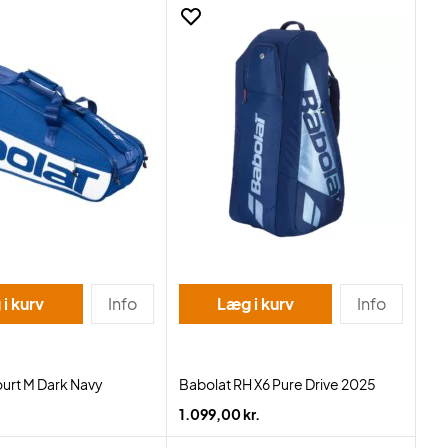
i kurv
Info
Læg i kurv
Info
urt M Dark Navy
Babolat RH X6 Pure Drive 2025
1.099,00 kr.