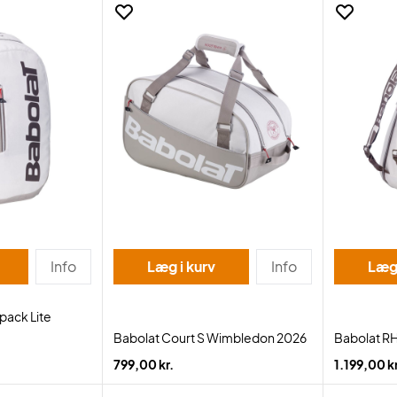
Info
Læg i kurv
Info
Læg 
pack Lite
Babolat Court S Wimbledon 2026
Babolat R
799,00 kr.
1.199,00 kr