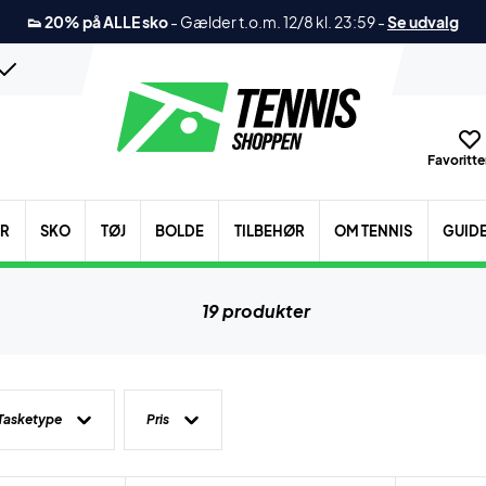
👟 20% på ALLE sko
-
Gælder t.o.m. 12/8 kl. 23:59
-
Se udvalg
Favoritter
ER
SKO
TØJ
BOLDE
TILBEHØR
OM TENNIS
GUID
19 produkter
Tasketype
Pris