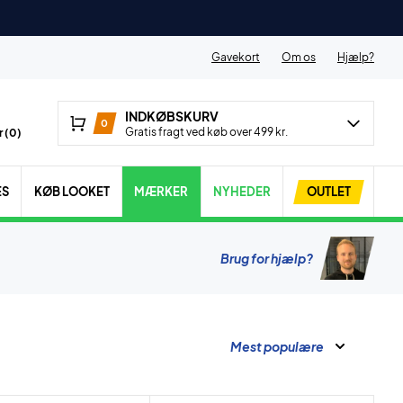
Gavekort
Om os
Hjælp?
INDKØBSKURV
0
Gratis fragt ved køb over 499 kr.
 (
0
)
ES
KØB LOOKET
MÆRKER
NYHEDER
OUTLET
Brug for hjælp?
Mest populære