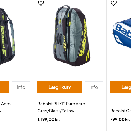
Info
Læg i kurv
Info
Læg 
e Aero
Babolat RH X12 Pure Aero
w
Grey/Black/Yellow
Babolat Co
1.199,00 kr.
799,00 kr.