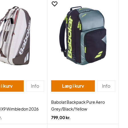
i kurv
Info
Læg i kurv
Info
Babolat Backpack Pure Aero
H X9 Wimbledon 2026
Grey/Black/Yellow
.
799,00 kr.