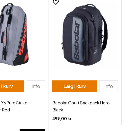
i kurv
Info
Læg i kurv
Info
 X6 Pure Strike
Babolat Court Backpack Hero
n Red
Black
499,00 kr.