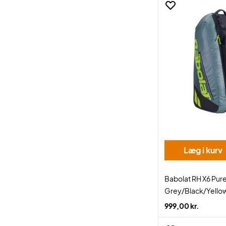
Læg i kurv
Babolat RH X6 Pur
Grey/Black/Yello
999,00 kr.