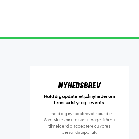
Nyhedsbrev
Hold dig opdateret på nyheder om
tennisudstyr og -events.
Tilmeld dig nyhedsbrevet herunder.
Samtykke kan trækkes tilbage. Når du
tilmelder dig acceptere du vores
persondatapolitik.