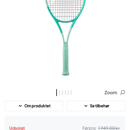
Zoom
Om produktet
Se tilbehør
Udsolgt
Førpris:
1.949,00 kr.