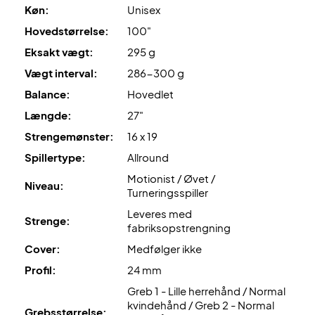
en mere tilgivende spiloplevelse.
Køn:
Unisex
Hovedstørrelse:
100"
Få et kraftfuldt spil på banen - køb denne Head
Eksakt vægt:
295 g
tennisketcher nu!
OBS
: Leveres med fabriksopstrengning. Vi anbefaler dog,
Vægt interval:
286-300 g
at du tilkøber en professionel opstrengning.
Balance:
Hovedlet
Længde:
27"
Ekspertrådgivning
: Til denne ketcher anbefaler vi en
Strengemønster:
16 x 19
opstrengning med Wilson Revolve og 24 kg.
Spillertype:
Allround
Leveres uden cover!
Motionist / Øvet /
Niveau:
Turneringsspiller
Leveres med
Strenge:
fabriksopstrengning
Cover:
Medfølger ikke
Profil:
24 mm
Greb 1 - Lille herrehånd / Normal
kvindehånd / Greb 2 - Normal
Grebsstørrelse: