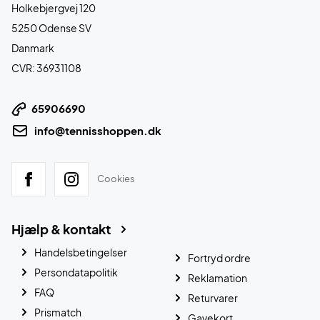
Holkebjergvej 120
5250 Odense SV
Danmark
CVR: 36931108
65906690
info@tennisshoppen.dk
Cookies
Hjælp & kontakt
Handelsbetingelser
Fortryd ordre
Persondatapolitik
Reklamation
FAQ
Returvarer
Prismatch
Gavekort