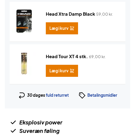
Head Xtra Damp Black
59,00
kr.
Læg i kurv
Head Tour XT 4 stk.
69,00
kr.
Læg i kurv
30 dages
fuld returret
Betalingsmidler
Eksplosiv power
Suveræn føling