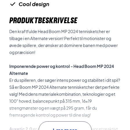
Cool design
PRODUKTBESKRIVELSE
Den kraftfulde Head Boom MP 2024 tennisketcher er
tilbage i en Alternate version! Perfekt til motionister og
øvede spillere, der ønsker at dominere banen med power
og præcision!
Imponerende power og kontrol - Head Boom MP 2024
Alternate
Er du spilleren, der søger intens power og stabilitet i dit spil?
Så er Boom MP 2024 Alternate tennisketcher det perfekte
valg! Med dens materialekombination, teknologier og et
100" hoved, balancepunkt på 315 mm, 16x19
strengmønster og en vægt på 295 gram, får du
fremragende kontrol og power til dine slag!
Auxetic 2.0
er den opdaterede teknologi, hvor et reaktivt