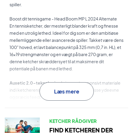
spiller.
Boost dit tennisgame - Head Boom MP L 2024 Alternate
En tennisketcher, der mesterligt blander kraft og finesse
med en utrolig lethed. Ideel for dig som er den ambitiøse
mellemliggende eller avancerede spiller. Takket være dens
100" hoved, et lavt balancepunkt på 325 mm (0,7 in. HL), et
16x19 strengmønster og en vægt på bare 270 gram, er
denne ketcher skræddersyet til at maksimere dit
potentiale på banen med lethed.
Auxetic 2.0-teknologien
bringer et responsivt materiale
ind i ketcherens ramme, hvilket sikrer topklasse ydeevne
Læs mere
og præcis feedback.
Med
Graphene Inside-teknologi
er grafitfibre nøje
indarbejdet i rammen for at øge stabiliteten og sikre
KETCHER RÅDGIVER
fremragende energioverførsel.
FIND KETCHEREN DER