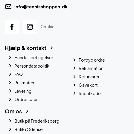
info@tennisshoppen.dk
Cookies
Hjælp & kontakt
Handelsbetingelser
Fortryd ordre
Persondatapolitik
Reklamation
FAQ
Returvarer
Prismatch
Gavekort
Levering
Rabatkode
Ordrestatus
Om os
Butik på Frederiksberg
Butik i Odense