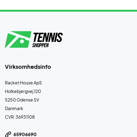
Virksomhedsinfo
Racket House ApS
Holkebjergvej 120
5250 Odense SV
Danmark
CVR: 36931108
65906690