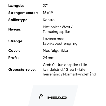
at du tilkøber en professionel opstrengning.
Længde:
27"
Strengemønster:
16 x 19
Ekspertrådgivning:
Til denne ketcher anbefaler vi en
opstrengning med Wilson Revolve og 24 kg.
Spillertype:
Kontrol
Motionist / Øvet /
Niveau:
Leveres
uden cover!
Turneringsspiller
Leveres med
Strenge:
fabriksopstrengning
Cover:
Medfølger ikke
Profil:
24 mm
Greb 0 - Junior spiller / Lille
Grebsstørrelse:
kvindehånd / Greb 1 - Lille
herrehånd / Normal kvindehånd