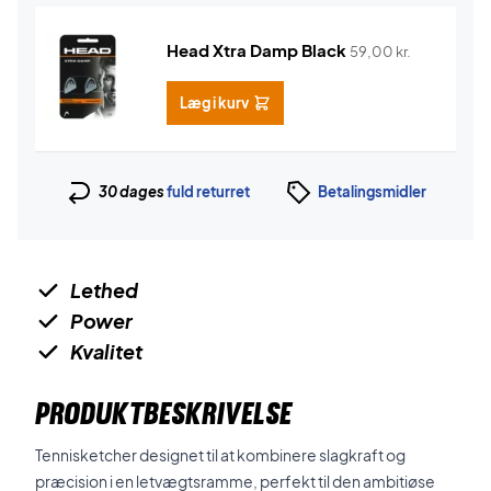
Head Xtra Damp Black
59,00
kr.
Læg i kurv
30 dages
fuld returret
Betalingsmidler
Lethed
Power
Kvalitet
PRODUKTBESKRIVELSE
Tennisketcher designet til at kombinere slagkraft og
præcision i en letvægtsramme, perfekt til den ambitiøse