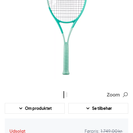
Zoom
Om produktet
Se tilbehør
Udsolgt
Førpris:
1.749,00 kr.