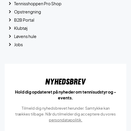
Tennisshoppen Pro Shop
Opstrengning
B2B Portal
Klubtøj
Løvens hule
Jobs
Nyhedsbrev
Hold dig opdateret på nyheder om tennisudstyr og -
events.
Tilmeld dig nyhedsbrevet herunder. Samtykke kan
trækkes tilbage. Når du tilmelder dig acceptere du vores
persondatapolitik.