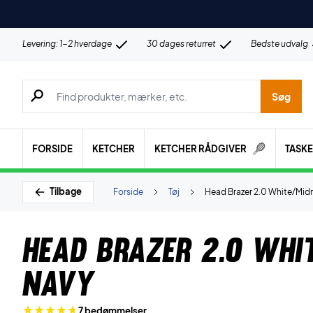
Levering: 1-2 hverdage
30 dages returret
Bedste udvalg
Søg efter produkter, mærker etc.
Søg
FORSIDE
KETCHER
KETCHER RÅDGIVER
TASK
Tilbage
Forside
Tøj
Head Brazer 2.0 White/Mid
Head Brazer 2.0 Whi
Navy
7 bedømmelser