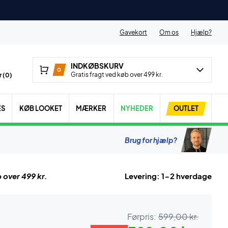
Gavekort
Om os
Hjælp?
INDKØBSKURV
0
Gratis fragt ved køb over 499 kr.
 (
0
)
ES
KØB LOOKET
MÆRKER
NYHEDER
OUTLET
Brug for hjælp?
 over 499 kr.
Levering: 1-2 hverdage
Førpris:
599,00 kr.