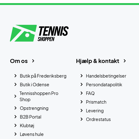
Om os
Hjælp & kontakt
Butik på Frederiksberg
Handelsbetingelser
Butik i Odense
Persondatapolitik
Tennisshoppen Pro
FAQ
Shop
Prismatch
Opstrengning
Levering
B2B Portal
Ordrestatus
Klubtøj
Løvens hule