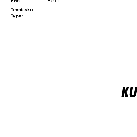
Køn:
Herre
Tennissko
Type:
Ku