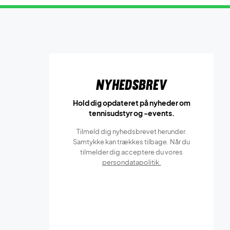
Nyhedsbrev
Hold dig opdateret på nyheder om
tennisudstyr og -events.
Tilmeld dig nyhedsbrevet herunder.
Samtykke kan trækkes tilbage. Når du
tilmelder dig acceptere du vores
persondatapolitik.