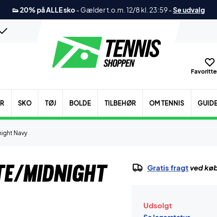
👟 20% på ALLE sko
-
Gælder t.o.m. 12/8 kl. 23:59
-
Se udvalg
Favoritter
ER
SKO
TØJ
BOLDE
TILBEHØR
OM TENNIS
GUID
night Navy
te/Midnight
Gratis fragt
ved køb
Udsolgt