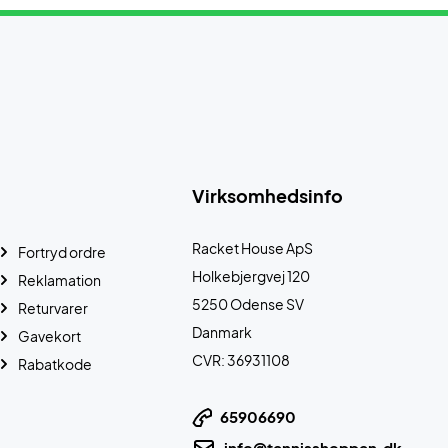
Virksomhedsinfo
Racket House ApS
Fortryd ordre
Holkebjergvej 120
Reklamation
5250 Odense SV
Returvarer
Danmark
Gavekort
CVR: 36931108
Rabatkode
65906690
info@tennisshoppen.dk