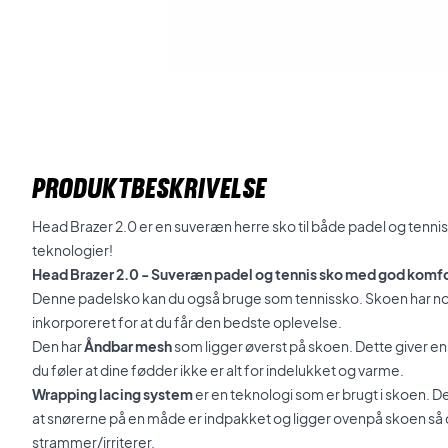
PRODUKTBESKRIVELSE
Head Brazer 2.0 er en suveræn herre sko til både padel og tenni
teknologier!
Head Brazer 2.0 - Suveræn padel og tennis sko med god komfo
Denne padelsko kan du også bruge som tennissko. Skoen har nog
inkorporeret for at du får den bedste oplevelse.
Den har
Åndbar mesh
som ligger øverst på skoen. Dette giver e
du føler at dine fødder ikke er alt for indelukket og varme.
Wrapping lacing system
er en teknologi som er brugt i skoen. 
at snørerne på en måde er indpakket og ligger ovenpå skoen så de
strammer/irriterer.