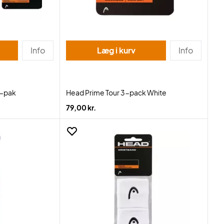
Info
Læg i kurv
Info
3-pak
Head Prime Tour 3-pack White
79,00 kr.