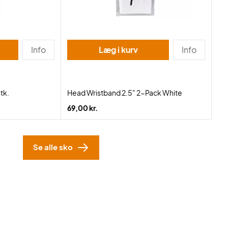
Info
Læg i kurv
Info
tk.
Head Wristband 2.5" 2-Pack White
69,00 kr.
Se alle sko