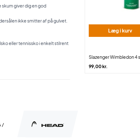
e skum giver dig en god
dersålen ikke smitter af på gulvet.
Læg i kurv
o eller tennissko i enkelt stilrent
Slazenger Wimbledon 4 s
99,00 kr.
 /