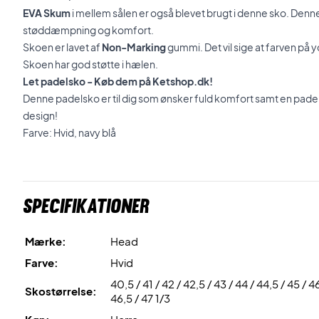
EVA Skum
i mellem sålen er også blevet brugt i denne sko. Denn
støddæmpning og komfort.
Skoen er lavet af
Non-Marking
gummi. Det vil sige at farven på y
Skoen har god støtte i hælen.
Let padelsko - Køb dem på Ketshop.dk!
Denne padelsko er til dig som ønsker fuld komfort samt en padelsk
design!
Farve: Hvid, navy blå
Specifikationer
Mærke:
Head
Farve:
Hvid
40,5 / 41 / 42 / 42,5 / 43 / 44 / 44,5 / 45 / 46
Skostørrelse:
46,5 / 47 1/3