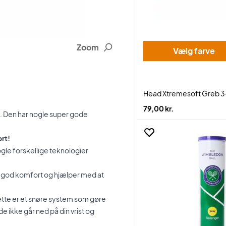
Zoom
Vælg farve
Head Xtremesoft Greb 
79,00 kr.
s. Den har nogle super gode
rt!
le forskellige teknologier
n god komfort og hjælper med at
Dette er et snøre system som gøre
 ikke går ned på din vrist og